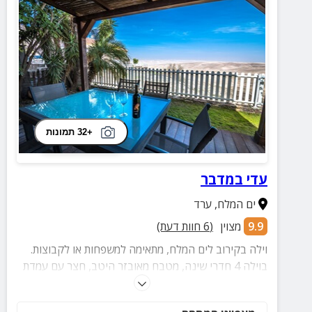
+32 תמונות
עדי במדבר
ים המלח
,
ערד
9.9
מצוין
(
6
חוות דעת)
וילה בקירוב לים המלח, מתאימה למשפחות או לקבוצות.
בוילה 4 חדרי שינה, מטבח מאובזר היטב, חצר עם עמדת
ברביקיו ונוף מדברי מטריף.