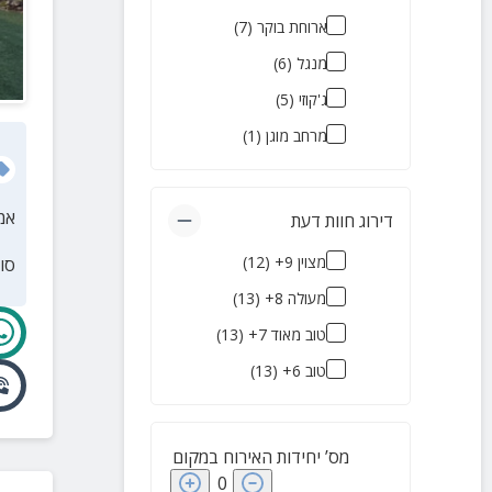
צימרים זולים
(
12
)
ארוחת בוקר
(
7
)
צימרים יוקרתיים
(
11
)
מנגל
(
6
)
להשכרה לטווח קצר
(
11
)
ג'קוזי
(
5
)
צימרים שמקבלים כלבים
מרחב מוגן
(
1
)
)
10
(
חוות בודדים
(
8
)
אמ
דירוג חוות דעת
צימרים לירח דבש
(
7
)
מצוין 9+
(
12
)
סו
צימרים אקולוגיים
(
6
)
מעולה 8+
(
13
)
מלונות בוטיק
(
3
)
טוב מאוד 7+
(
13
)
צימרים ליד הים
(
1
)
טוב 6+
(
13
)
בקתות עץ
(
1
)
גלמפינג
(
1
)
מס’ יחידות האירוח במקום
0