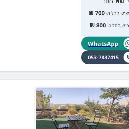
מחיר
לזוג
:
₪
700
צ”ש החל מ-
₪
800
פ”ש החל מ-
WhatsApp
053-7837415