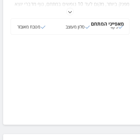
מפנק ביותר, מקום לעד 10 נופשים במתחם, נוף מדברי יוצא
דופן, אבזור מלא, מטבח מאובזר, מיזוג, אינטרנט ועוד
מאפייני המתחם
ג‘קוזי
סלון מעוצב
מטבח מאובזר