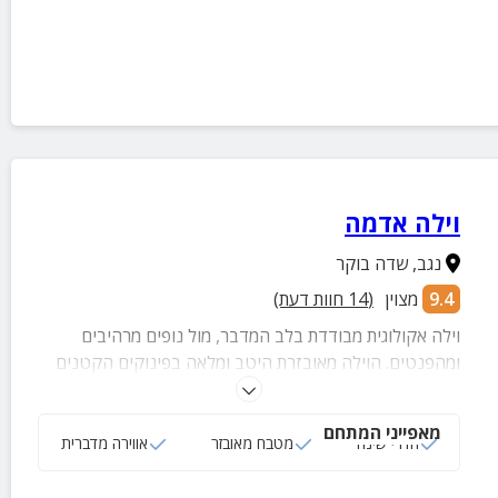
וילה אדמה
נגב
,
שדה בוקר
9.4
מצוין
(
14
חוות דעת)
וילה אקולוגית מבודדת בלב המדבר, מול נופים מרהיבים
ומהפנטים. הוילה מאובזרת היטב ומלאה בפינוקים הקטנים
שהופכים את החופשה למושלמת
מאפייני המתחם
חדרי שינה
מטבח מאובזר
אווירה מדברית