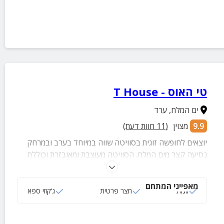
טי האוס - T House
ים המלח
,
ערד
9.9
מצוין
(
11
חוות דעת)
יוצאים לחופשה זוגית בסוויטה שווה במיוחד בערב ובמרחק
נסיעה קצר מים המלח. הסוויטה מעוצבת ומאובזרת וכוללת
מרפסת פרטית גדולה, חצר רחצה מושקע ומאובזר ומטבחון.
מאפייני המתחם
זוגות
חצר פרטית
ג‘קוזי ספא