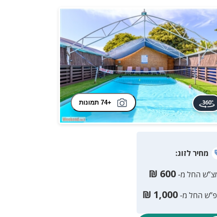
+74 תמונות
מחיר
לזוג
:
₪
600
צ”ש החל מ-
₪
1,000
פ”ש החל מ-