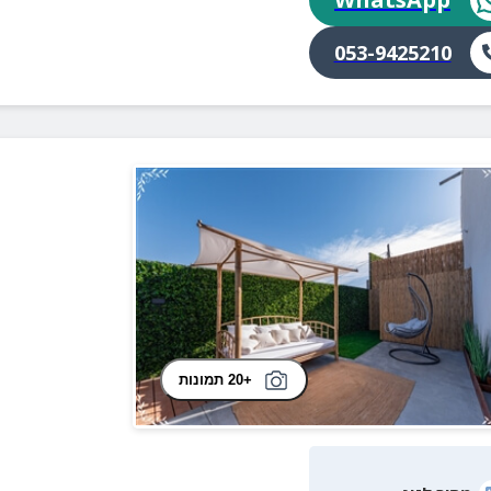
053-9425210
+20 תמונות