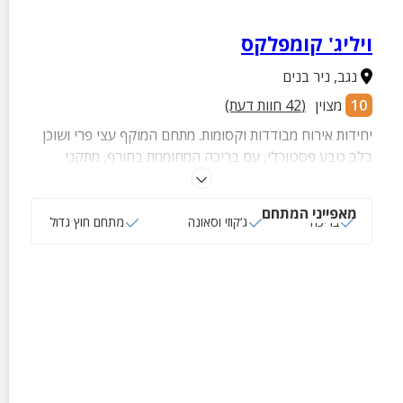
ויליג' קומפלקס
נגב
,
ניר בנים
10
מצוין
(
42
חוות דעת)
יחידות אירוח מבודדות וקסומות. מתחם המוקף עצי פרי ושוכן
בלב טבע פסטורלי, עם בריכה המחוממת בחורף, מתקני
ספורט, ספא וכל הדרוש לחופשה מושלמת עבור משפחות
וזוגות.
מאפייני המתחם
בריכה
ג‘קוזי וסאונה
מתחם חוץ גדול