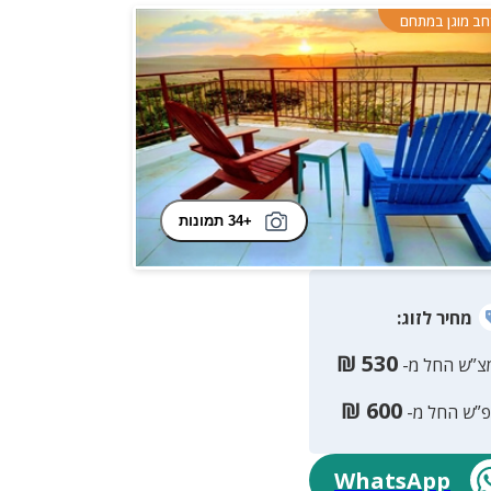
ב מוגן במתחם
+34 תמונות
מחיר
לזוג
:
₪
530
צ”ש החל מ-
₪
600
פ”ש החל מ-
WhatsApp