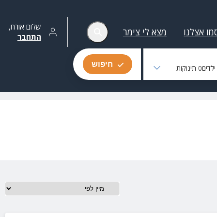
שלום
אורח
,
מו אצלנו
מצא לי צימר
התחבר
חיפוש
לדים
0
תינוקות