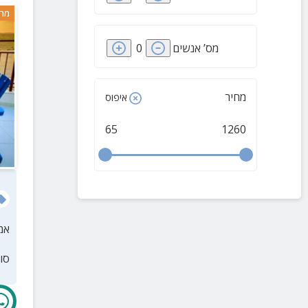
מרח
מס’ אנשים
0
מחיר
איפוס
65
1260
אמ
סו