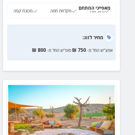
ממטבח מאובזר, ארונות אחסון בפנים היחידה וחיבור
מאפייני המתחם
חיצוני למים וחשמל.
מיזוג אוויר
מקלחת חמה
מכונת קפה
מחיר
לזוג
:
₪
800
₪
750
אמצ”ש החל מ-
סופ”ש החל מ-