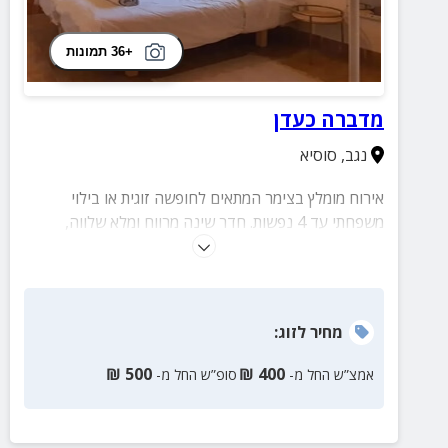
+36 תמונות
מדברה כעדן
נגב
,
סוסיא
אירוח מומלץ בצימר המתאים לחופשה זוגית או בילוי
משפחתי עד 4 נפשות. חדר שינה מרווח ומלא שלווה,
מטבח גדול, חצר פסטורלית עם אווירה קסומה ועוד!
מחיר
לזוג
:
₪
500
₪
400
אמצ”ש החל מ-
סופ”ש החל מ-