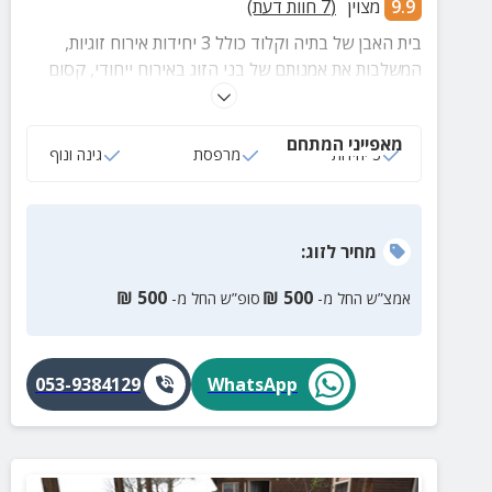
9.9
מצוין
(
7
חוות דעת)
בית האבן של בתיה וקלוד כולל 3 יחידות אירוח זוגיות,
המשלבות את אמנותם של בני הזוג באירוח ייחודי, קסום
ומלא השראה של טבע ירוק וכחול.
מאפייני המתחם
3 יחידות
מרפסת
גינה ונוף
מחיר
לזוג
:
₪
500
₪
500
אמצ”ש החל מ-
סופ”ש החל מ-
053-9384129
WhatsApp