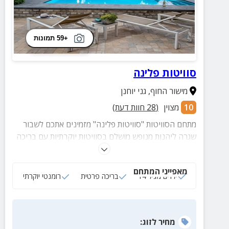
+59 תמונות
סוויטות פלינה
מישור החוף
,
גני יוחנן
10
מצוין
(
28
חוות דעת)
מתחם הסוויטות "סוויטות פלינה" מזמינים אתכם לשבור
שגרה ליהנות מנופש מושלם בסוויטות יוקרתיות עם בריכה
פרטית, עמדת מנגל מאובזרת, ערסלים ועוד.
מאפייני המתחם
ילדים מגיל 14
בריכה פרטית
רומנטי יוקרתי
מחיר
לזוג
: