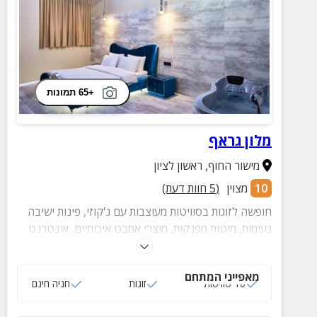
+65 תמונות
מלון גראף
מישור החוף
,
ראשון לציון
10
מצוין
(
5
חוות דעת)
חופשה לזוגות בסוויטות מעוצבות עם ג'קוזי, פינות ישיבה
נעימות, מיטות מפנקות, מוצרי אמבט איכותיים, אינטרנט
חופשי, חנייה צמודה חינם ועוד המון הפתעות.
מאפייני המתחם
10 סוויטות
זוגות
חניה חינם