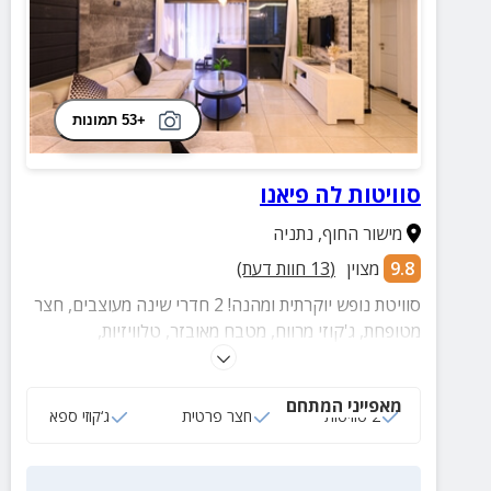
+53 תמונות
סוויטות לה פיאנו
מישור החוף
,
נתניה
9.8
מצוין
(
13
חוות דעת)
סוויטת נופש יוקרתית ומהנה! 2 חדרי שינה מעוצבים, חצר
מטופחת, ג'קוזי מרווח, מטבח מאובזר, טלוויזיות,
נטפליקס, תאורה רומנטית, חדר רחצה מפנק ועוד.
מאפייני המתחם
2 סוויטות
חצר פרטית
ג‘קוזי ספא