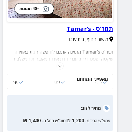
+40 תמונות
תמר'ס - Tamar’s
מישור החוף
,
בית עובד
תמר'ס Tamar’s מזמינה אתכם לחופשה זוגית באווירה
שקטה ופסטורלית, עם יחידת אירוח מאובזרת המשלבת
נוחות, פרטיות ופינוק. במתחם החוץ תיהנו מחצר גדולה
וירוקה, פינות ישיבה וג'קוזי ספא זרמים מפנק. בקרבת
מאפייני המתחם
המקום מחכים לכם בתי קפה, עגלות קפה, יקבים וחנויות
ג‘קוזי
חצר
נוף
למוצרים אורגניים להשלמת חוויית האירוח. זה הזמן לעצור
את השגרה, להתפנק וליהנות מזמן איכות זוגי תמר'ס מחכה
לכם.
מחיר
לזוג
:
₪
1,400
₪
1,200
אמצ”ש החל מ-
סופ”ש החל מ-