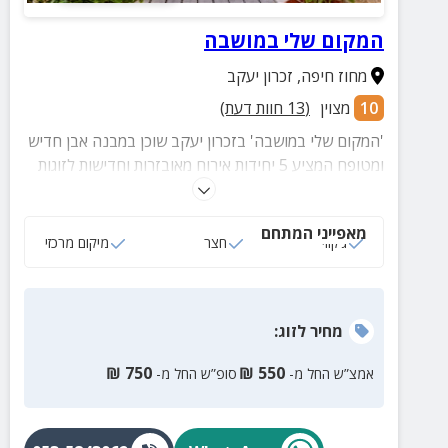
המקום שלי במושבה
מחוז חיפה
,
זכרון יעקב
10
מצוין
(
13
חוות דעת)
'המקום שלי במושבה' בזכרון יעקב שוכן במבנה אבן חדיש
ומטופח המציע 5 יחידות אירוח מאובזרות וחדישות לזוגות
ומשפחות בקרבת המדרחוב המציע מגוון רחב ועשיר של
מקומות בילוי,מוזיאונים, גלריות, ואטרקציות רבות
מאפייני המתחם
המבטיחות הנאה מרובה לכל גיל.
ג‘קוזי
חצר
מיקום מרכזי
מחיר
לזוג
:
₪
750
₪
550
אמצ”ש החל מ-
סופ”ש החל מ-