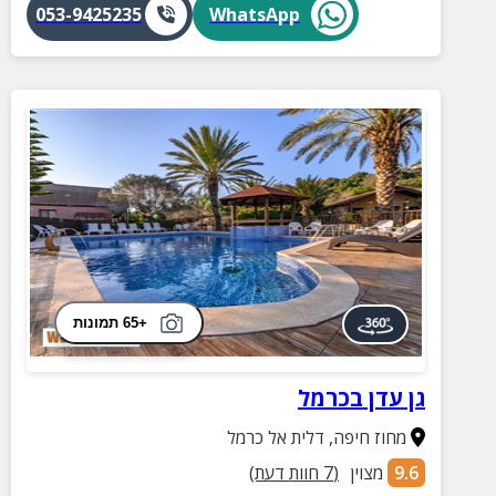
053-9425235
WhatsApp
+65 תמונות
גן עדן בכרמל
מחוז חיפה
,
דלית אל כרמל
9.6
מצוין
(
7
חוות דעת)