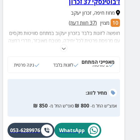
ז'בוטינסקי 37 זכרון
מחוז חיפה
,
זכרון יעקב
10
מצוין
(
37
חוות דעת)
חופשה לזוגות בלבד בזכרון יעקוב במתחם סוויטות מקסים
עם מרפסת פרטית לכל יחידה, מטבח מאובזר, חדרי רחצה
מושקעים, קרבה למדרחוב זכרון, מסעדות בוטיק, ברים
ועוד.
מאפייני המתחם
2 סוויטות
לזוגות בלבד
גינה פרטית
מחיר
לזוג
:
₪
850
₪
800
אמצ”ש החל מ-
סופ”ש החל מ-
053-6289976
WhatsApp