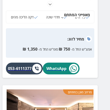
גדולים ומרווחים, 2 חדרי רחצה, סלון ענק ומטבח מאובזר.
במרחק הליכה מהדירה תגיעו אל חופי בת ים ולטיילת,
מאפייני המתחם
מסעדות, בתי קפה וברים מעולים.
13 איש
4 חדרי שינה
דקה הליכה מהים
מחיר
לזוג
:
₪
1,350
₪
750
אמצ”ש החל מ-
סופ”ש החל מ-
053-6111377
WhatsApp
מרחב מוגן במתחם