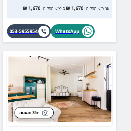
₪
1,670
₪
1,670
אמצ”ש החל מ-
סופ”ש החל מ-
053-5955954
WhatsApp
+35 תמונות