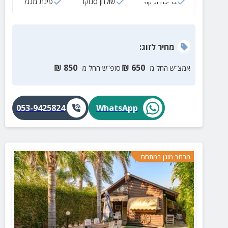
בריכה וג'קוזי
שולחן סנוקר
פינת מנגל
מחיר
לזוג
:
₪
850
₪
650
אמצ”ש החל מ-
סופ”ש החל מ-
053-9425824
WhatsApp
מרחב מוגן במתחם