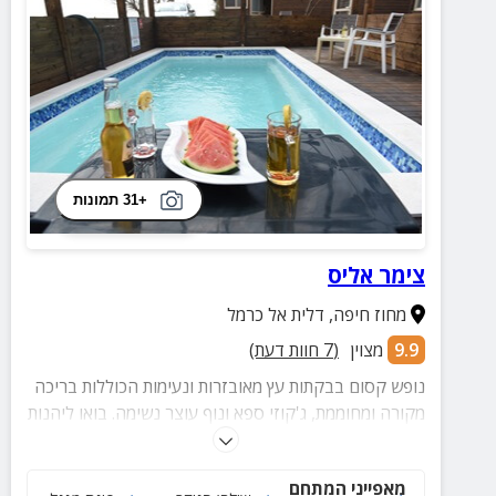
+31 תמונות
צימר אליס
מחוז חיפה
,
דלית אל כרמל
9.9
מצוין
(
7
חוות דעת)
נופש קסום בבקתות עץ מאובזרות ונעימות הכוללות בריכה
מקורה ומחוממת, ג'קוזי ספא ונוף עוצר נשימה. בואו ליהנות
מארוחת בוקר דרוזית עשירה ואטרקציות מהנות בקרבת
מקום.
מאפייני המתחם