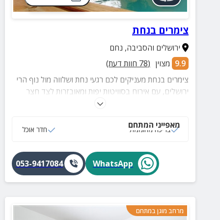
צימרים בנחת
ירושלים והסביבה
,
נחם
9.9
מצוין
(
78
חוות דעת)
צימרים בנחת מעניקים לכם רגעי נחת ושלווה מול נוף הרי
ירושלים, עם אירוח בסוויטות יפות ומאובזרות לצד חצר
מטופחת עם בריכה. חופשה קסומה לזוגות ומשפחות.
מאפייני המתחם
בריכה מחוממת
חדר אוכל
053-9417084
WhatsApp
מרחב מוגן במתחם