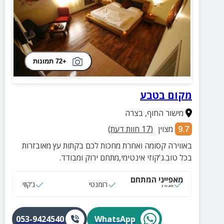
+72 תמונות
מקום בטבע
מישור החוף
,
בצרה
9.7
מצוין
(
17
חוות דעת)
באווירה קסומה ואחרת מחכות לכם בקתות עץ מאובזרות
בכל טוב.ג'קוזי אינטימי,מתחם ירוק ומבודד.
מאפייני המתחם
זוגות
רומנטי
ג‘קוזי
053-9424540
WhatsApp