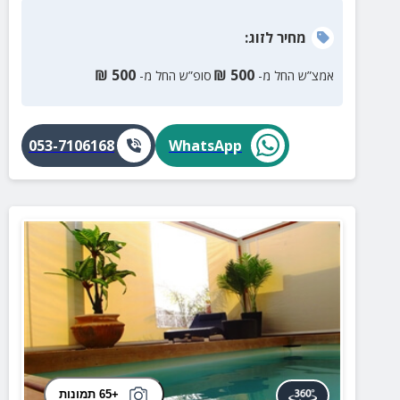
מחיר
לזוג
:
₪
500
₪
500
אמצ”ש החל מ-
סופ”ש החל מ-
053-7106168
WhatsApp
+65 תמונות