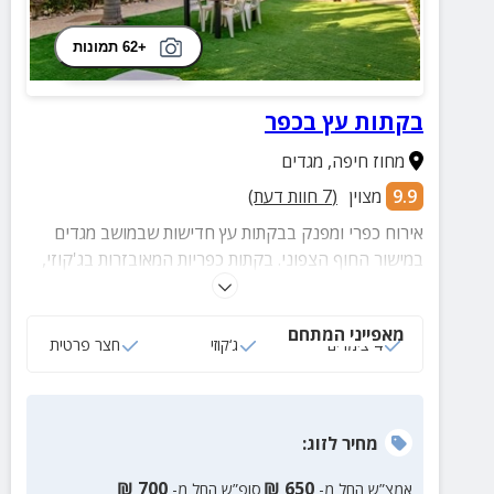
+62 תמונות
בקתות עץ בכפר
מחוז חיפה
,
מגדים
9.9
מצוין
(
7
חוות דעת)
אירוח כפרי ומפנק בבקתות עץ חדישות שבמושב מגדים
במישור החוף הצפוני. בקתות כפריות המאובזרות בג'קוזי,
מרפסת וחצר פרטית עם פינת ישיבה תחת שמשיה.
מאפייני המתחם
4 צימרים
ג‘קוזי
חצר פרטית
מחיר
לזוג
:
₪
700
₪
650
אמצ”ש החל מ-
סופ”ש החל מ-