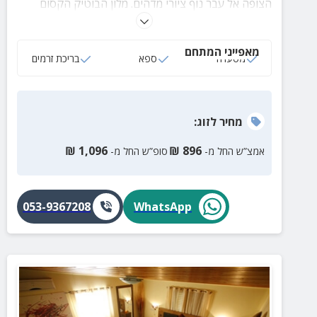
הצופה אל עבר נוף ציורי מדהים. מלון הבוטיק הקסום
ממוקם על הרכס המערבי של זכרון יעקב, במקום בריכת
זרמים וארוחות בוקר מפנקות.
מאפייני המתחם
מסעדה
ספא
בריכת זרמים
מחיר
לזוג
:
₪
1,096
₪
896
אמצ”ש החל מ-
סופ”ש החל מ-
053-9367208
WhatsApp