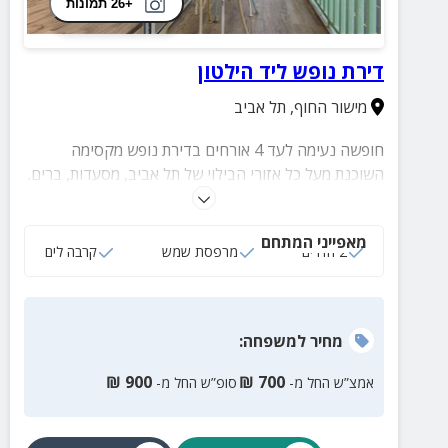
+26 תמונות
דירת נופש ליד הילטון
מישור החוף
,
תל אביב
חופשה נעימה לעד 4 אורחים בדירת נופש מקסימה
השוכנת מעל כל אזורי הבילוי של תל אביב, מסעדות, ברים.
בתי קפה ועוד. בדירה תמצאו חדר שינה זוגי, סלון עם ספה
הנפתחת למיטה זוגית, מטבחון מאובזר ומרפסת שמש עם
מאפייני המתחם
פינת ישבה נוחה.
2 חדרים
מרפסת שמש
קרבה לים
מחיר
למשפחה
:
₪
900
₪
700
אמצ”ש החל מ-
סופ”ש החל מ-