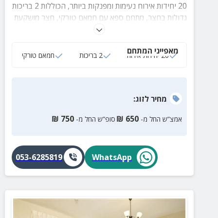
20 יחידות אירוח נעימות ומפנקות ביותר, הכוללות 2 בריכות
גדולות בחצר, מתחם ספא עם חמאם טורקי, חצר מושקעת
עם מגוון פינות ישיבה מוצלות ועוד פינוקים שווים באווירה
דרוזית.
מאפייני המתחם
20 יחידות אירוח
2 בריכות
חמאם טורקי
מחיר
לזוג
:
₪
750
₪
650
אמצ”ש החל מ-
סופ”ש החל מ-
053-6285819
WhatsApp