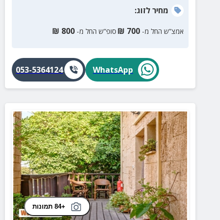
מחיר
לזוג
:
₪
800
₪
700
אמצ”ש החל מ-
סופ”ש החל מ-
053-5364124
WhatsApp
+84 תמונות