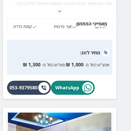
חצר מטופחת, פינות ישיבה נעימות ומרחק הליכה קצר
מחוף הבונים להעברת רגעים מלאים בהנאה וחוויות
מקסימות.
מאפייני המתחם
ג‘קוזי
חצר פרטית
קומת גלריה
מחיר
לזוג
:
₪
1,300
₪
1,000
אמצ”ש החל מ-
סופ”ש החל מ-
053-9379580
WhatsApp