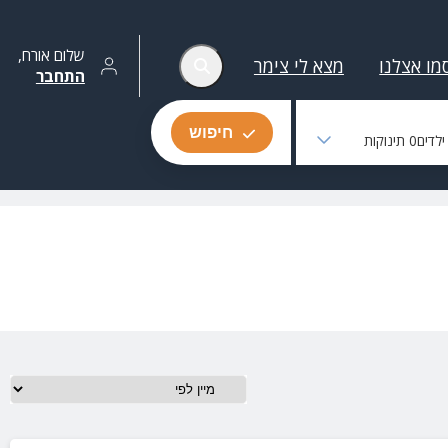
שלום
אורח
,
מו אצלנו
מצא לי צימר
התחבר
חיפוש
לדים
0
תינוקות