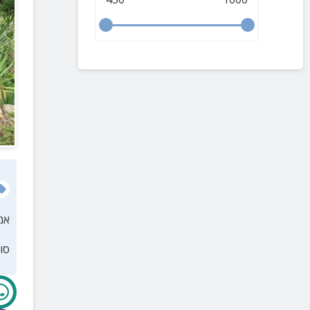
אמ
סו