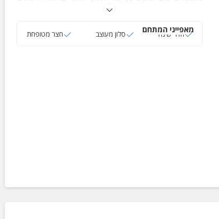
המדהימים של הנגב והערבה.
מאפייני המתחם
חדר שינה
סלון מעוצב
חצר מטופחת