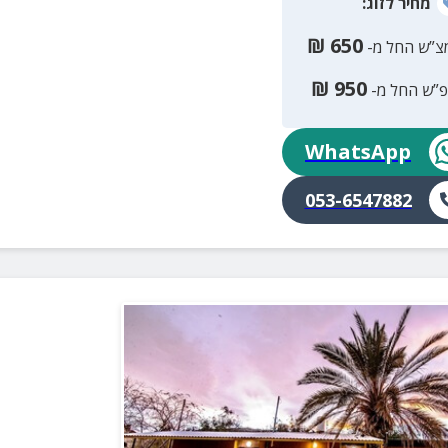
מחיר
לזוג
:
₪
650
צ”ש החל מ-
₪
950
פ”ש החל מ-
WhatsApp
053-6547882