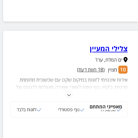
צלילי המעיין
ים המלח
,
ערד
10
מצוין
(
18
חוות דעת)
אירוח אינטימי לזוגות במיקום שקט עם שכשוכית מחוממת
פרטית, ג'קוזי, נוף פתוח לוואדי ואווירה מושלמת לרגעים של
שלווה ורומנטיקה.
מאפייני המתחם
שכשוכית
נוף פסטורלי
לזוגות בלבד