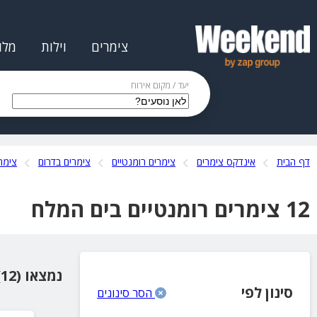
צימרים
וילות
מלו
יעד / מקום אירוח
דף הבית
אינדקס צימרים
צימרים רומנטיים
צימרים בדרום
צימר
12 צימרים רומנטיים בים המלח
נמצאו (12) מקומות אירוח
סינון לפי
הסר סינונים