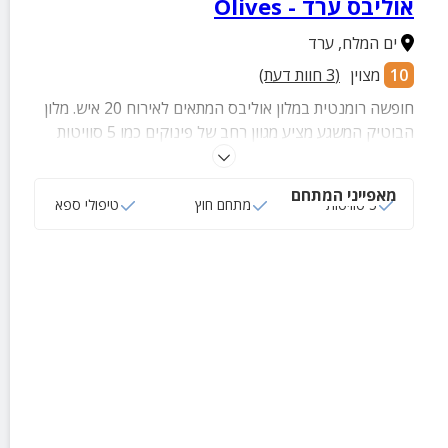
אוליבס ערד - Olives
ים המלח
,
ערד
10
מצוין
(
3
חוות דעת)
חופשה רומנטית במלון אוליבס המתאים לאירוח 20 איש. מלון
הבוטיק המשגע מציע מגוון רחב של פינוקים כמו 5 סוויטות
מושקעות, מטבח משותף גדול ומלא אביזרים, חצר מטופחת
וירוקה ונוף הררי מדברי שפשוט אסור לכם לפספס.
מאפייני המתחם
5 סוויטות
מתחם חוץ
טיפולי ספא