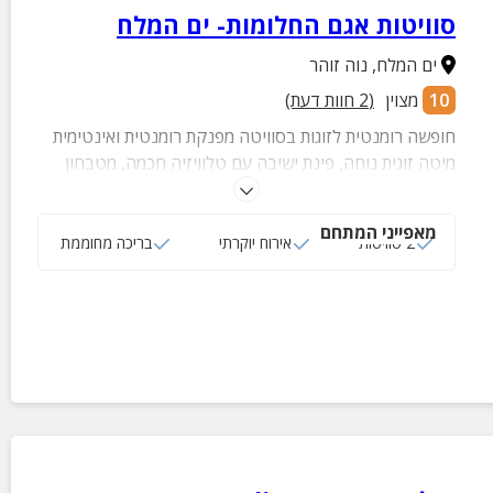
סוויטות אגם החלומות- ים המלח
ים המלח
,
נוה זוהר
10
מצוין
(
2
חוות דעת)
חופשה רומנטית לזוגות בסוויטה מפנקת רומנטית ואינטימית
מיטה זוגית נוחה, פינת ישיבה עם טלוויזיה חכמה, מטבחון
מאובזר וחדר רחצה מעוצב. בחוץ – חצר פרטית עם בריכה
מחוממת, פינת ישיבה וטלוויזיה לזמן איכות מושלם יחד
מאפייני המתחם
2 סוויטות
אירוח יוקרתי
בריכה מחוממת