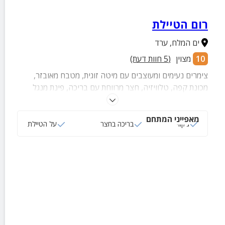
רום הטיילת
ים המלח
,
ערד
10
מצוין
(
5
חוות דעת)
צימרים נעימים ומעוצבים עם מיטה זוגית, מטבח מאובזר,
מכונת קפה, טלוויזיה, חצר מרווחת עם בריכה, פינת מנגל
ושקט מדברי מרגיע
מאפייני המתחם
ג‘קוזי
בריכה בחצר
על הטיילת