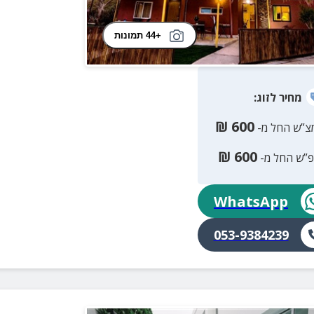
+44 תמונות
מחיר
לזוג
:
₪
600
צ”ש החל מ-
₪
600
פ”ש החל מ-
WhatsApp
053-9384239