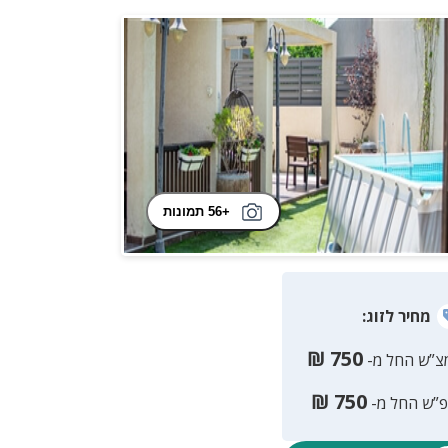
+56 תמונות
מחיר
לזוג
:
₪
750
צ”ש החל מ-
₪
750
פ”ש החל מ-