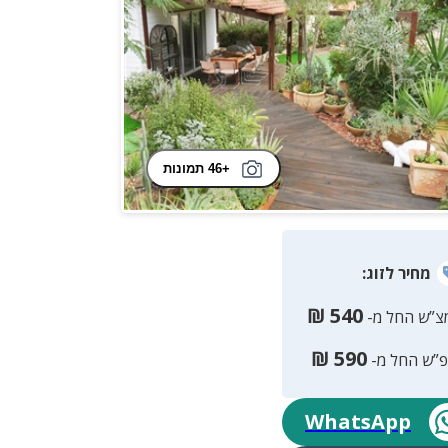
+46 תמונות
מחיר
לזוג
:
₪
540
צ”ש החל מ-
₪
590
פ”ש החל מ-
WhatsApp