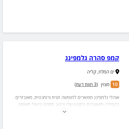
קמפ סהרה גלמפינג
ים המלח
,
קליה
10
מצוין
(
3
חוות דעת)
אוהלי גלמפינג מפוארים לחופשה זוגית ורומנטית, מאובזרים
בקפידה ומעוצבים בסגנון שלו ורגוע. מתחם בישול משותף,
בריכה שחייה ללא תשלום בקרבת מקום, קניונים, מסעדות
ובתי קפה.