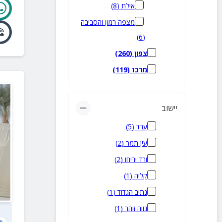
אילת
(
8
)
מצפה רמון והסביבה
)
6
(
צפון
(
260
)
מרכז
(
119
)
יישוב
ערד
(
5
)
עין תמר
(
2
)
ורד יריחו
(
2
)
קליה
(
1
)
נתיב הגדוד
(
1
)
נווה זוהר
(
1
)