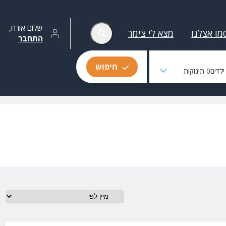
שלום
אורח
,
מו אצלנו
מצא לי צימר
התחבר
חיפוש
לדים
0
תינוקות