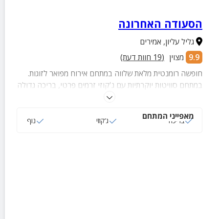
הסעודה האחרונה
גליל עליון
,
אמירים
9.9
מצוין
(
19
חוות דעת)
חופשה רומנטית מלאת שלווה במתחם אירוח מפואר לזוגות.
במתחם סוויטות יוקרתיות עם ג'קוזי זרמים פרטי, בריכה גדולה
המשקיפה אל הנוף והפתעות נוספות.
מאפייני המתחם
בריכה
ג‘קוזי
נוף