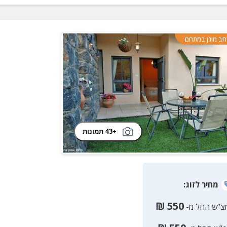
ב מוגן במתחם
+43 תמונות
מחיר
לזוג
:
₪
550
צ”ש החל מ-