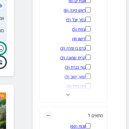
אמירים
(
6
)
ראש פינה
(
6
)
אמ
כפר יובל
(
5
)
צפת
(
5
)
סו
דישון
(
4
)
כרם בן זמרה
(
3
)
קרית שמונה
(
3
)
נוף כנרת
(
3
)
שאר ישוב
(
3
)
בית הלל
(
2
)
בית ג'אן
(
2
)
מרח
עין אל אסד
(
2
)
מטולה
(
2
)
מתאים ל
רמות נפתלי
(
2
)
זוגות
(
60
)