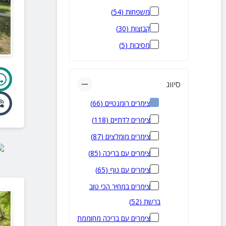
שזור
(
2
)
משפחות
(
54
)
כורזים
(
1
)
קבוצות
(
30
)
אליפלט
(
1
)
מסיבות
(
5
)
גונן
(
1
)
חזון
(
1
)
סיווג
כחל
(
1
)
צימרים רומנטיים
(
66
)
כפר חנניה
(
1
)
צימרים לדתיים
(
118
)
כפר שמאי
(
1
)
צימרים מומלצים
(
87
)
להבות הבשן
(
1
)
צימרים עם בריכה
(
85
)
מעיין ברוך
(
1
)
צימרים עם נוף
(
65
)
מחניים
(
1
)
צימרים במחיר הכי טוב
משגב עם
(
1
)
ברשת
(
52
)
דלתון
(
1
)
צימרים עם בריכה מחוממת
ריחאנייה
(
1
)