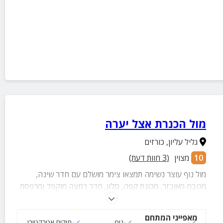
מול הכנרת אצל יערה
גליל עליון
,
כורזים
10
מצוין
(
3
חוות דעת)
מול נוף עוצר נשימה תמצאו צימר מושלם עם חדר שינה,
מטבח מאובזר, מכונת קפה, סלון, חדר רחצה מוקפד ומרפסת
פרטית עם פינת מנגל ופינת ישיבה.
מאפייני המתחם
מרפסת
נוף
מיקום אטרקטיבי