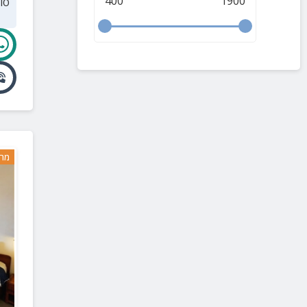
400
1900
סו
מרח