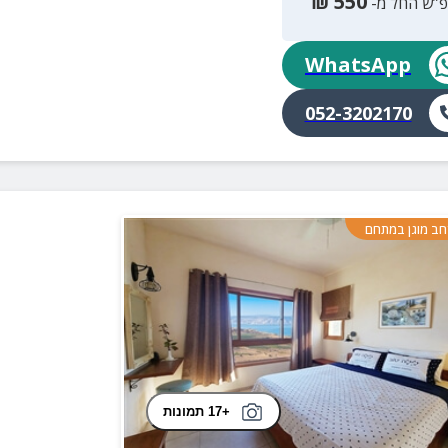
₪
550
פ”ש החל מ-
WhatsApp
052-3202170
ב מוגן במתחם
+17 תמונות