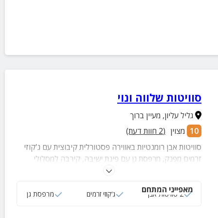
סוויטות שלווה ונוי
גליל עליון
,
מעיין ברוך
10
מצוין
(
2
חוות דעת)
סוויטות אבן רומנטיות באווירה פסטורלית קיבוצית עם ג'קוזי
זרמים מפנק, מרפסת גן עם פינת ישיבה, קירבה למסלולי
נחלים יפהפיים ונוף מרהיב לעמק החולה ולהרים מסביב.
מאפייני המתחם
2 סוויטות אבן
ג‘קוזי זרמים
מרפסת גן