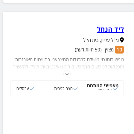
ליד הנחל
גליל עליון
,
בית הלל
10
מצוין
(
50
חוות דעת)
נופש רומנטי מושלם למרגלות החצבאני בסוויטות מאובזרות
ומפנקות לנופשים המחפשים רוגע ואינטימיות. תוכלו להעשיר
את זמנכם מבילוי בג'קוזי, פיקניק על גדות הנחל או הליכה
בטבע הירוק והמרגיע.
מאפייני המתחם
2 סוויטות
חצר כפרית
ערסלים