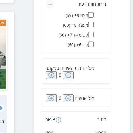
דירוג חוות דעת
מלונות בוטיק
(
3
)
מצוין 9+
(
59
)
צימרים אקולוגיים
(
2
)
מרח
מעולה 8+
(
60
)
צימרים ליד הים
(
2
)
טוב מאוד 7+
(
60
)
חוות בודדים
(
1
)
טוב 6+
(
60
)
גלמפינג
(
1
)
מס’ יחידות האירוח במקום
0
מס’ אנשים
0
מחיר
איפוס
אמ