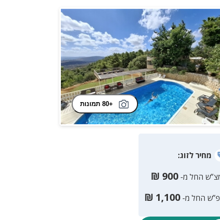
+80 תמונות
מחיר
לזוג
:
₪
900
צ”ש החל מ-
₪
1,100
פ”ש החל מ-