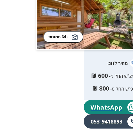
+64 תמונות
מחיר
לזוג
:
₪
600
צ”ש החל מ-
₪
800
פ”ש החל מ-
WhatsApp
053-9418893