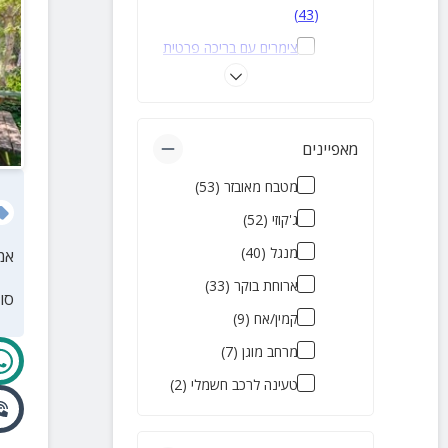
)
43
(
ספסופה
(
1
)
צימרים עם בריכה פרטית
שפר
(
1
)
)
40
(
ורד הגליל
(
1
)
צימרים יוקרתיים
(
29
)
צימרים זולים
(
26
)
מאפיינים
בקתות עץ
(
26
)
מטבח מאובזר
(
53
)
צימרים עם הטבת מילואים
ג'קוזי
(
52
)
)
18
(
מנגל
(
40
)
אמ
צימרים שמקבלים כלבים
ארוחת בוקר
(
33
)
סו
)
18
(
קמין/אח
(
9
)
צימרים לירח דבש
(
13
)
מרחב מוגן
(
7
)
צימרים בקיבוצים
(
13
)
טעינה לרכב חשמלי
(
2
)
אירוח דרוזי
(
9
)
צימרים מבודדים
(
4
)