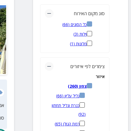
סוג מקום האירוח
כל הסוגים
(
66
)
וילות
(
3
)
מלונות
(
1
)
צימרים לפי איזורים
איזור
צפון
(
260
)
גליל עליון
(
66
)
אמ
כנרת וגליל תחתון
)
92
(
סו
רמת הגולן
(
65
)