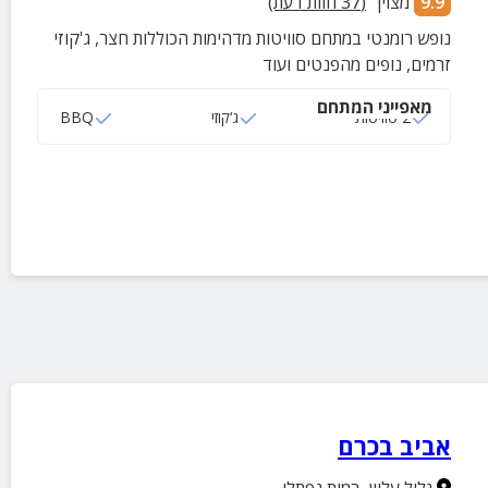
9.9
מצוין
(
37
חוות דעת)
נופש רומנטי במתחם סוויטות מדהימות הכוללות חצר, ג'קוזי
זרמים, נופים מהפנטים ועוד
מאפייני המתחם
2 סוויטות
ג‘קוזי
BBQ
אביב בכרם