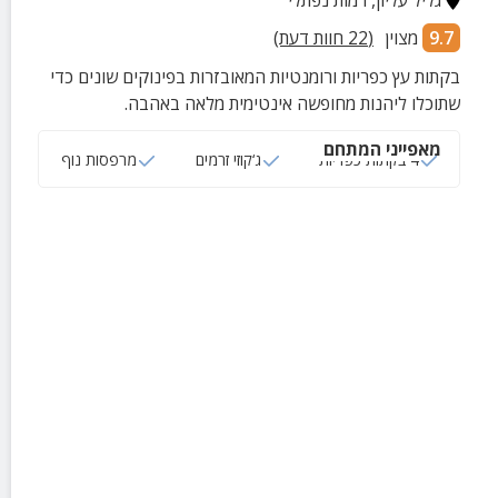
גליל עליון
,
רמות נפתלי
9.7
מצוין
(
22
חוות דעת)
בקתות עץ כפריות ורומנטיות המאובזרות בפינוקים שונים כדי
שתוכלו ליהנות מחופשה אינטימית מלאה באהבה.
מאפייני המתחם
4 בקתות כפריות
ג‘קוזי זרמים
מרפסות נוף