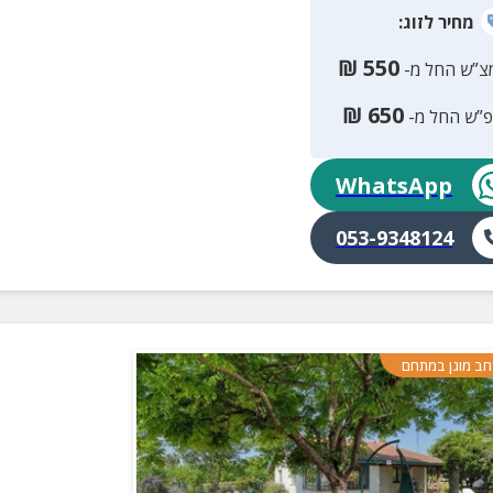
מחיר
לזוג
:
₪
550
צ”ש החל מ-
₪
650
פ”ש החל מ-
WhatsApp
053-9348124
ב מוגן במתחם