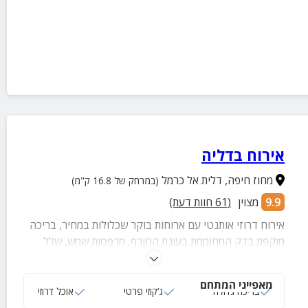
אירוח בדליה
מחוז חיפה
,
דלית אל כרמל
(במרחק של 16.8 ק"מ)
9.9
מצוין
(
61
חוות דעת)
אירוח דרוזי אותנטי עם ארוחות בוקר שכלולות במחיר, בריכה
מוקפת בדק המחוממת בעונת החורף, מרפסות שמש, שלל
פינות ישיבה, איבזור מלא ומוקפד, צמחיה עשירה ואווירה
כפרית מקסימה.
מאפייני המתחם
בריכה גדולה
ג‘קוזי פרטי
אוכל דרוזי