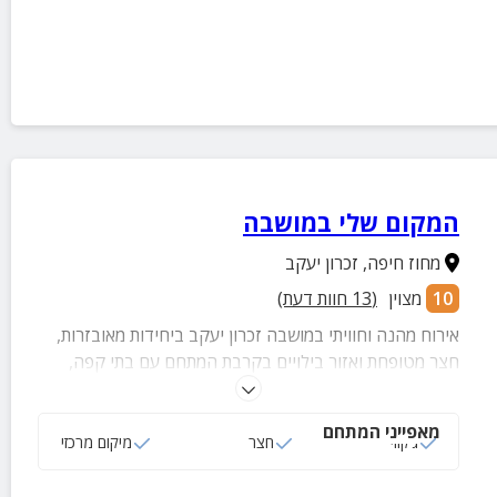
המקום שלי במושבה
מחוז חיפה
,
זכרון יעקב
10
מצוין
(
13
חוות דעת)
אירוח מהנה וחוויתי במושבה זכרון יעקב ביחידות מאובזרות,
חצר מטופחת ואזור בילויים בקרבת המתחם עם בתי קפה,
מסעדות, מוזיאון, גלריות, מבנים היסטוריים, גן מטופח עם
ספסלים ומתקני משחקים, חנויות ושווקים להנאה של נופש
מאפייני המתחם
חוויתי ומאתגר לכל גיל.
ג‘קוזי
חצר
מיקום מרכזי