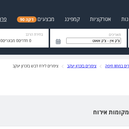
נות
אטרקציות
קמפינג
מבצעים
פרס
דקה 90
בחירת הרכב
תאריכים
0
חדרים
0
מבוגרים
0
י
ים במחוז חיפה
צימרים בזכרון יעקב
צימרים לירח דבש בזכרון יעקב