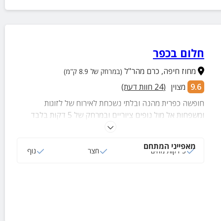
חלום בכפר
מחוז חיפה
,
כרם מהר"ל
(במרחק של 8.9 ק"מ)
9.6
מצוין
(
24
חוות דעת)
חופשה כפרית מהנה ובלתי נשכחת לאירוח של לזוגות
ומשפחות אל מול נופים ציוריים ובמרחק של 5 דקות בלבד
מהים ומחוף דור.
מאפייני המתחם
5 דקות מהים
חצר
נוף