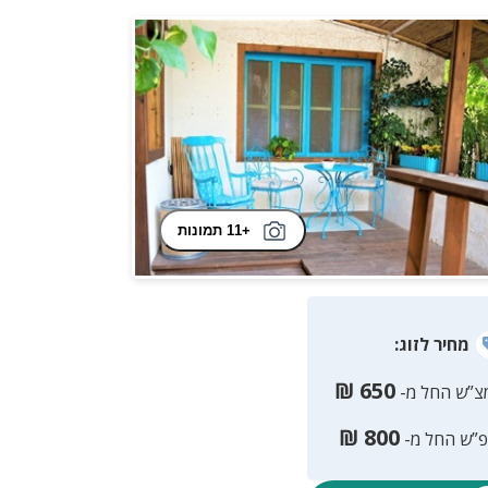
+11 תמונות
מחיר
לזוג
:
₪
650
צ”ש החל מ-
₪
800
פ”ש החל מ-