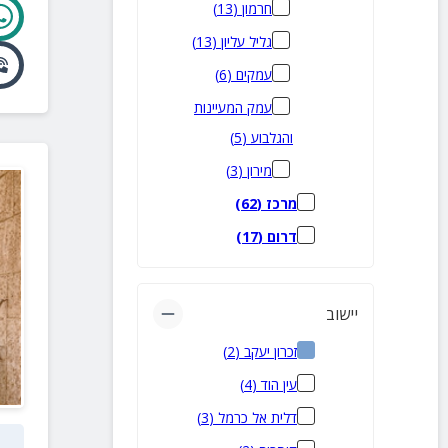
חרמון
(
13
)
גליל עליון
(
13
)
עמקים
(
6
)
עמק המעיינות
והגלבוע
(
5
)
מירון
(
3
)
מרכז
(
62
)
דרום
(
17
)
יישוב
זכרון יעקב
(
2
)
עין הוד
(
4
)
דלית אל כרמל
(
3
)