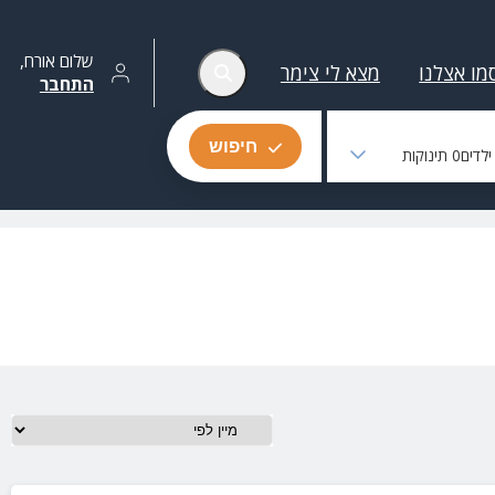
שלום
אורח
,
מו אצלנו
מצא לי צימר
התחבר
חיפוש
לדים
0
תינוקות