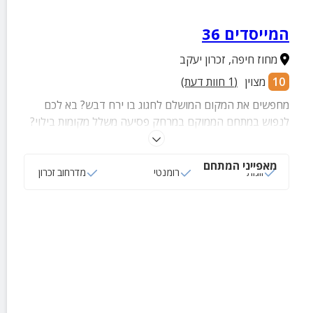
המייסדים 36
מחוז חיפה
,
זכרון יעקב
10
מצוין
(
1
חוות דעת)
מחפשים את המקום המושלם לחגוג בו ירח דבש? בא לכם
לנפוש במתחם הממוקם במרחק פסיעה משלל מקומות בילוי?
זה המקום בשבילכם. על המדרחוב בזיכרון יעקב שוכנות להן
2 יחידות אירוח מאובזרות לזוגות, בעיצוב אורבני-מודרני עם
מאפייני המתחם
נגיעות רטרו.
זוגות
רומנטי
מדרחוב זכרון