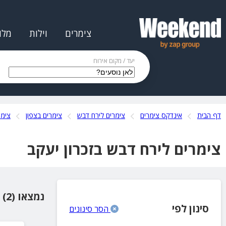
צימרים
וילות
מלו
יעד / מקום אירוח
דף הבית
אינדקס צימרים
צימרים לירח דבש
צימרים בצפון
צימר
צימרים לירח דבש בזכרון יעקב
נמצאו (2) מקומות אירוח
סינון לפי
הסר סינונים