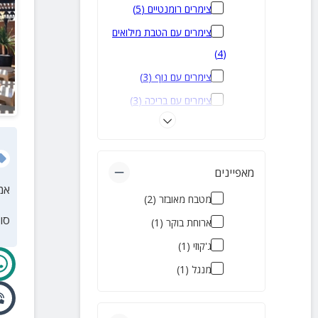
צימרים רומנטיים
(
5
)
צימרים עם הטבת מילואים
)
4
(
צימרים עם נוף
(
3
)
צימרים עם בריכה
(
3
)
להשכרה לטווח קצר
(
3
)
צימרים ליד הים
(
2
)
מלונות בוטיק
(
1
)
מאפיינים
אמ
צימרים זולים
(
1
)
מטבח מאובזר
(
2
)
סו
ארוחת בוקר
(
1
)
ג'קוזי
(
1
)
מנגל
(
1
)