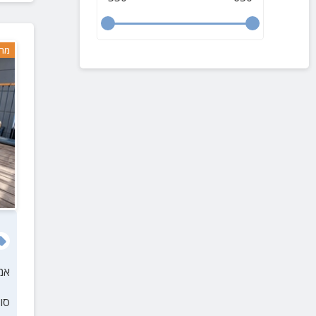
מרח
אמ
סו