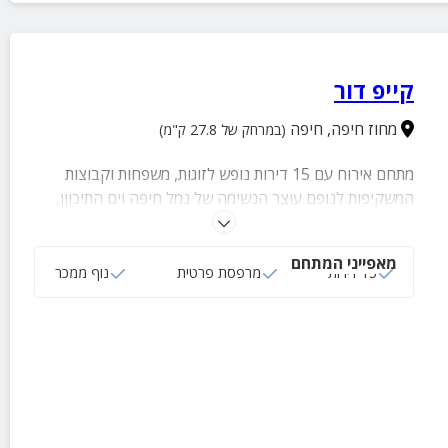
קייפ דור
מחוז חיפה
,
חיפה
(במרחק של 27.8 ק"מ)
מתחם אירוח עם 15 דירות נופש לזוגות, משפחות וקבוצות
המשקיפות לנופם עוצר הנשימה של נמל חיפה וים התיכוןן,
רחבי העיר והסביבה. בכל דירה תוכלו ליהנות ממרפסת
פרטית, סלון מרווח, חדר שינה זוגי, חדר רחצה מאובזר ועוד
מאפייני המתחם
שלל פינוקים.
15 דירות
מרפסת פרטית
נוף ממכר