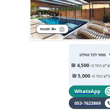
+36 תמונות
מחיר
לכל הוילה
:
₪
4,500
צ”ש החל מ-
₪
5,000
פ”ש החל מ-
WhatsApp
053-7623869