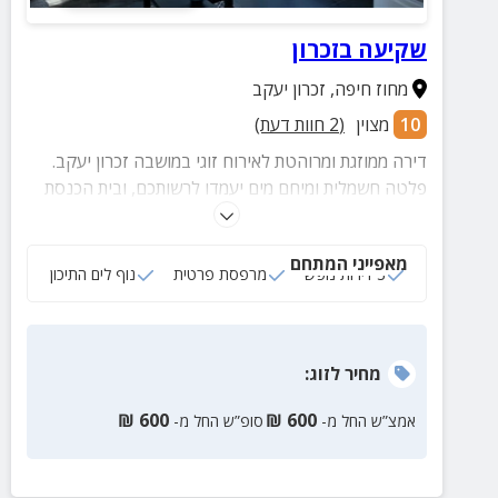
שקיעה בזכרון
מחוז חיפה
,
זכרון יעקב
10
מצוין
(
2
חוות דעת)
דירה ממוזגת ומרוהטת לאירוח זוגי במושבה זכרון יעקב.
פלטה חשמלית ומיחם מים יעמדו לרשותכם, ובית הכנסת
המקומי נמצא במרחק הליכה.
מאפייני המתחם
3 דירות נופש
מרפסת פרטית
נוף לים התיכון
מחיר
לזוג
:
₪
600
₪
600
אמצ”ש החל מ-
סופ”ש החל מ-