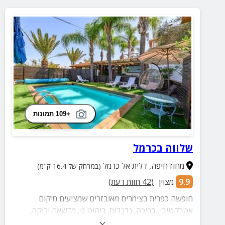
+109 תמונות
שלווה בכרמל
מחוז חיפה
,
דלית אל כרמל
(במרחק של 16.4 ק"מ)
9.9
מצוין
(
42
חוות דעת)
חופשה כפרית בצימרים מאובזרים שמציעים מיקום
אטרקטיבי, בריכה, נדנדות, ריהוט גן, מדשאה ירוקה,
שולחנות אוכל וארוחות בהתאמה אישית.