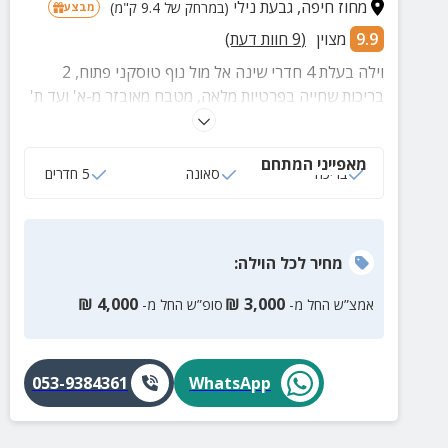
מחוז חיפה
,
גבעת נילי
(במרחק של 9.4 ק"מ)
מבצע
9.9
מצוין
(
9
חוות דעת)
וילה בעלת 4 חדרי שינה אל מול נוף טוסקני פתוח, 2
בריכות שחייה בפרטיות מלאה, מטבח מאובזר מ-א' ועד ת'
ושלל אטרקציות לכל הגילאים במרחק קצר.
מאפייני המתחם
בריכה
סאונה
5 חדרים
מחיר
לכל הוילה
:
₪
4,000
₪
3,000
אמצ”ש החל מ-
סופ”ש החל מ-
053-9384361
WhatsApp