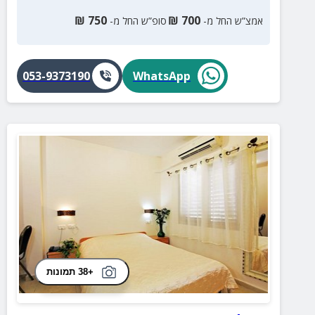
₪
750
₪
700
אמצ”ש החל מ-
סופ”ש החל מ-
053-9373190
WhatsApp
+38 תמונות