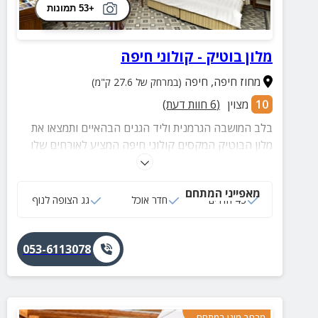
+53 תמונות
מלון בוטיק - קולוני חיפה
מחוז חיפה
,
חיפה
(במרחק של 27.6 ק"מ)
10
מצוין
(
6
חוות דעת)
בלב המושבה הגרמנית וליד הגנים הבהאיים ותמצאו את
מלון הבוטיק המקסים קולוני חיפה המציע לאורחים שלו
מגוון חדרים מושקעים, נוף מרהיב לעיר חיפה ובמרחק
נסיעה קצר אל חופי הים.
מאפייני המתחם
43 חדרים
חדר אוכל
גג הצופה לנוף
053-6113078
מרחב מוגן במתחם