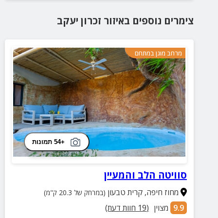
צימרים נוספים
באיזור
זכרון יעקב
מרחב מוגן במתחם
+54 תמונות
סוויטה הלב והמעיין
מחוז חיפה
,
קרית טבעון
(במרחק של 20.3 ק"מ)
9.9
מצוין
(
19
חוות דעת)