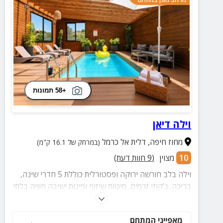
+58 תמונות
וילה דיאן
מחוז חיפה
,
דלית אל כרמל
(במרחק של 16.1 ק"מ)
10
מצוין
(
9
חוות דעת)
וילה בלב חורשה ירוקה ופסטורלית כוללת 5 חדרי שינה,
בריכה, ג'קוזי זרמים, מיטות שיזוף ופינות ישיבה חוויה בלתי
נשכחת של שלווה, פרטיות ונוף יפה– הבטיחו את החופשה
שלכם עכשיו
מאפייני המתחם