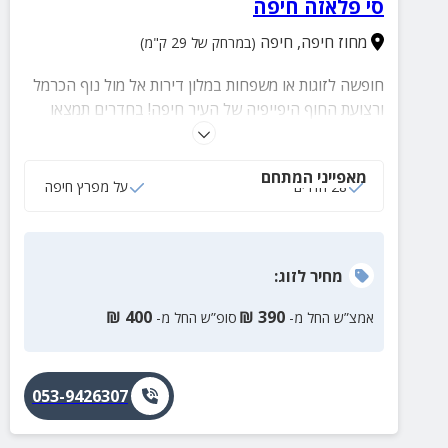
סי פלאזה חיפה
מחוז חיפה
,
חיפה
(במרחק של 29 ק"מ)
חופשה לזוגות או משפחות במלון דירות אל מול נוף הכרמל
ורצועת החוף היפייפיה של העיר חיפה! בחדרים תמצאו
מיטות זוגיות גדולות ואיכותיות, פינות קפה וחדרי רחצה
מאובזרים. סמוך למלון תוכלו ליהנות ממגוון פעילויות מכל
מאפייני המתחם
הסוגים, חוף הים, מסעדות, בתי קפה ועוד.
28 חדרים
על מפרץ חיפה
מחיר
לזוג
:
₪
400
₪
390
אמצ”ש החל מ-
סופ”ש החל מ-
053-9426307