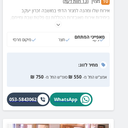
10
מצוין
(
13
חוות דעת)
אירוח שלו ומהנה למגזר הדתי במושבה זכרון יעקב
ביחידות אירוח מאובזרות הכוללות גם פלטת שבת ומייחם,
חצר גדולה ומטופחת, בית כנסת בקרבת המתחם ומגוון
אפשרויות לבילוי והנאה במושבה הייחודית והנוף המרהיב
מאפייני המתחם
המקיף אותה לזוגות ומשפחות מהמגזר הדתי.
ג‘קוזי
חצר
מיקום מרכזי
מחיר
לזוג
:
₪
750
₪
550
אמצ”ש החל מ-
סופ”ש החל מ-
053-5843062
WhatsApp