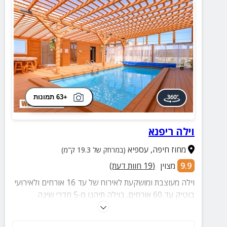
+63 תמונות
וילה ריפנא
מחוז חיפה
,
עספיא
(במרחק של 19.3 ק"מ)
9.9
מצוין
(
19
חוות דעת)
וילה מעוצבת ומושקעת לאירוח של עד 16 אורחים ולאירועי
בוטיק עד 60 אורחים. בוילה תיהנו מ-5 חדרי שינה
מרווחים, מתחם ספא מפנק בו בריכה מחוממת, ג'קוזי,
סאונה יבשה, פינות ישיבה ועוד, חצר גדולה ומטופחת