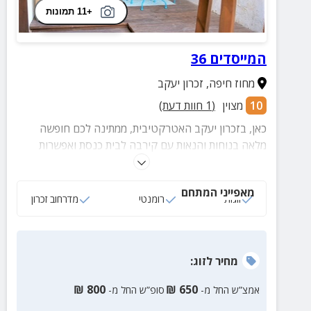
+11 תמונות
המייסדים 36
מחוז חיפה
,
זכרון יעקב
10
מצוין
(
1
חוות דעת)
כאן, בזכרון יעקב האטרקטיבית, ממתינה לכם חופשה
מלאה בנוחות והנאות עם קירבה לבית כנסת ואפשרות
למיחם מים ופלטת שבת.
מאפייני המתחם
זוגות
רומנטי
מדרחוב זכרון
מחיר
לזוג
:
₪
800
₪
650
אמצ”ש החל מ-
סופ”ש החל מ-