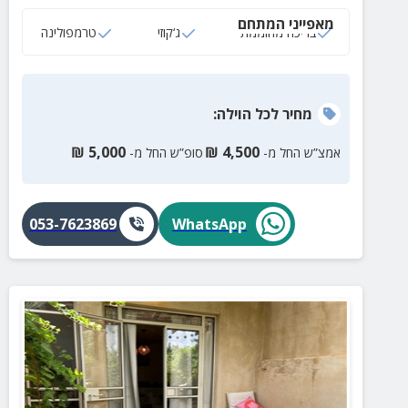
מאובזר במכונת קפה, פלטת שבת ומיחם מים חמים.
מאפייני המתחם
בריכה מחוממת
ג‘קוזי
טרמפולינה
מחיר
לכל הוילה
:
₪
5,000
₪
4,500
אמצ”ש החל מ-
סופ”ש החל מ-
053-7623869
WhatsApp