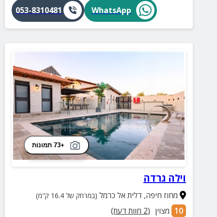
053-8310481
WhatsApp
+73 תמונות
וילה גרדה
מחוז חיפה
,
דלית אל כרמל
(במרחק של 16.4 ק"מ)
10
מצוין
(
2
חוות דעת)