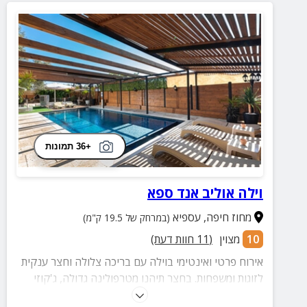
+36 תמונות
וילה אוליב אנד ספא
מחוז חיפה
,
עספיא
(במרחק של 19.5 ק"מ)
10
מצוין
(
11
חוות דעת)
אירוח פרטי ואינטימי בוילה עם בריכה צלולה וחצר ענקית
לזוגות ומשפחות. בחצר תיהנו מטרפולינה גדולה, ג'קוזי
מפנק ופינות ישיבה ונדנדות. בפנים הוילה תיהנו ממטבח