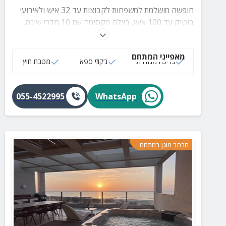
חופשה מושלמת למשפחות לקבוצות עד 32 איש ולאירועי
בוטיק עד 100 איש, בוילה מקסימה עם 10 חדרי שינה,
בריכה מחוממת ומגודרת, ג'קוזי ספא, שולחן סנוקר, מטבח
חוץ עם עמדת מנגל, מגוון פינות ישיבה מוצלות, שולחן אוכל
מאפייני המתחם
גדול ל-32 סועדים, טלוויזיה 75 אינץ' ועוד.
בריכה מגודרת
ג‘קוזי ספא
מטבח חוץ
055-4522995
WhatsApp
מרחב מוגן במתחם