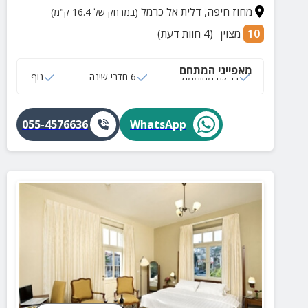
מחוז חיפה
,
דלית אל כרמל
(במרחק של 16.4 ק"מ)
10
מצוין
(
4
חוות דעת)
מאפייני המתחם
בריכה מחוממת
6 חדרי שינה
נוף
055-4576636
WhatsApp