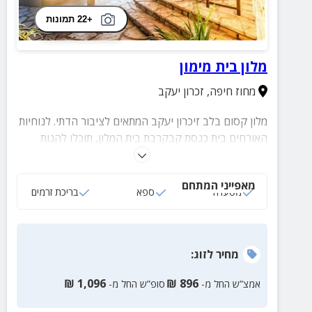
+22 תמונות
מלון בית מימון
מחוז חיפה
,
זכרון יעקב
מלון קסום בלב זיכרון יעקב המתאים לציבור הדתי. לנוחיות
האורחים בית כנסת קבקרבת בית המלון, תוכלו להנות
מטיולים רגליים בשעות הערביים.
מאפייני המתחם
מסעדה
ספא
בריכת זרמים
מחיר
לזוג
:
₪
1,096
₪
896
אמצ”ש החל מ-
סופ”ש החל מ-