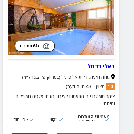
+64 תמונות
באלי כרמל
מחוז חיפה
,
דלית אל כרמל
(במרחק של 15.2 ק"מ)
10
מצוין
(
43
חוות דעת)
צימר מושלם עם התאמות לציבור הדתי פלטה חשמלית
ומיחם!
מאפייני המתחם
בריכה מחוממת
ג‘קוזי
3 סוויטות