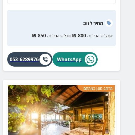
מחיר
לזוג
:
₪
850
₪
800
אמצ”ש החל מ-
סופ”ש החל מ-
053-6289976
WhatsApp
מרחב מוגן במתחם