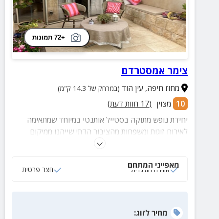
+72 תמונות
צימר אמסטרדם
מחוז חיפה
,
עין הוד
(במרחק של 14.3 ק"מ)
10
מצוין
(
17
חוות דעת)
יחידת נופש מתוקה בסטייל אותנטי במיוחד שמתאימה
לאירוח זוגות ומשפחות מהציבור הדתי שייהנו ממיקום
נהדר בסמטה שקטה שבמרחק הליכה מממגוון אטרקציות
מרתקות.
מאפייני המתחם
אווירה הולנדית
חצר פרטית
מחיר
לזוג
: