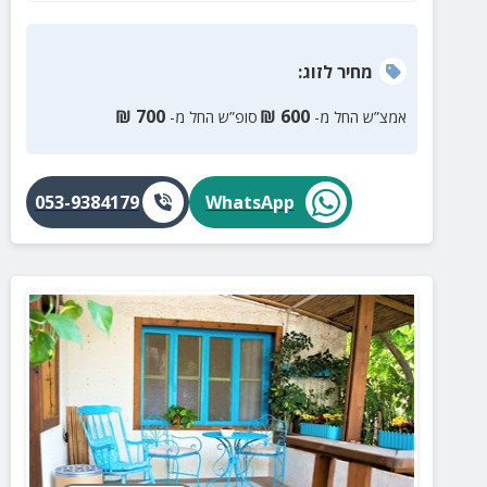
מחיר
לזוג
:
₪
700
₪
600
אמצ”ש החל מ-
סופ”ש החל מ-
053-9384179
WhatsApp