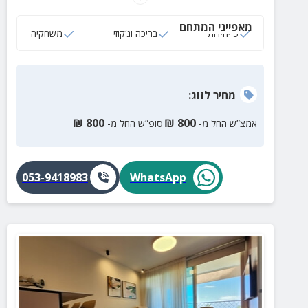
מאפייני המתחם
5 יחידות
בריכה וג‘קוזי
משחקיה
מחיר
לזוג
:
₪
800
₪
800
אמצ”ש החל מ-
סופ”ש החל מ-
053-9418983
WhatsApp