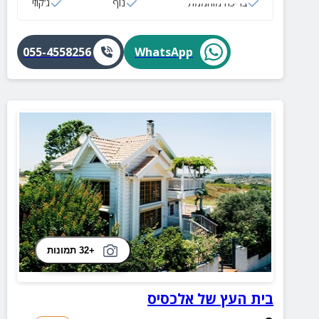
בריכה מוחממת
נוף
ג‘קוזי
055-4558256
WhatsApp
+32 תמונות
בית העץ של אלכסיס