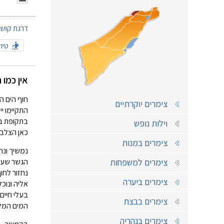
דרגת קושי:
טיו
אין כמו 
חוף הים ה
צימרים יוקרתיים
התקיימו י
בתקופת בי
וילות נופש
כאן הצלבנ
צימרים במנות
צימרים למשפחות
הגשר שעל נחל כזיב ו- 11
נחזור לחו
צימרים ביערה
אליה ונוכ
בעלי חיים
צימרים בבצת
המים המלוח
צימרים בנהריה