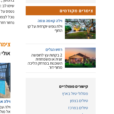
בהמשך, בח
שימו לב: 
צימרים מקודמים
נטפס על ה
נוכל לצפו
וילה קאסה ונסה
נחזור חזר
וילת נופש יוקרתית על קו
החוף
צימרי
רחש הגלים
אולי 
2 בקתות עץ לחופשה
זוגית או משפחתית
השוכנות במרחק הליכה
מחוף דור.
קישורים פופולריים
מסלולי טיול בארץ
טיולים בצפון
וילה א
וילה עם
טיולים במרכז
אל מול 