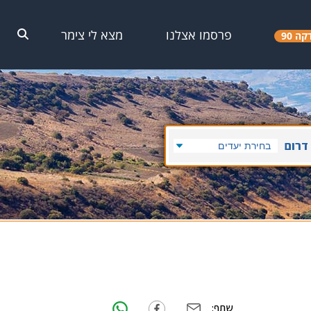
פרסמו אצלנו
מצא לי צימר
קה 90
דרום
שתף: