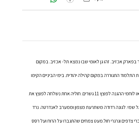
ר בפארק אכזיב. זהו גן לאומי שבו נמצא תל- אכזיב. במקום
 התלמוד התגוררה במקום קהילה יהודית. בימי הביניים הקימו
נמשיך ונחצה את אפיקו של נחל כזיב עד לאתר ההנצחה לחללי ליל הגשרים (הלילה בו יצאו לוחמי ההגנה לפוצץ 11 גשרים. חוליה אחת נשלחה לפוצץ את
ל שמי. לגונה רדודה משתרעת מצפון וממערב לאנדרטה. נרד
ברי צדפים וגרגרי חול.מעט צמחים שהתגברו על הרוח ועל רסס