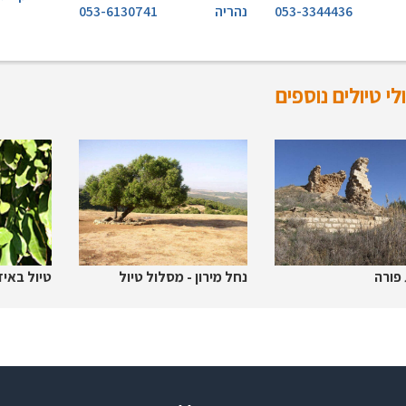
053-3344436
נהריה
053-6130741
י טיולים נוספים
פורה
נחל מירון - מסלול טיול
טיול באיז