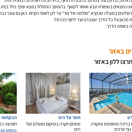
ולות, נבחין בעוד צמחים: בחבצלת החוף, בחרחבינה חופית ובלבנונית ימית.
אנו נמצאים בשמורת טבע ואסור לקטוף. בהמשך המסלול נמצא שפך נחל בצת. נ
סלעים במעלה שנקרא "סולמה של צור" עד לגן לאומי נקרות. כאן גם עובר גבול 
ת מכאן על כל הדרך שעברנו ועד לחוף הכרמל.
ה באותה הדרך.
ם באזור
תרצו ללון באזור
רט
תמר על הים
הבקתות ש
 בריכה מחוממת ומקורה
מתחם יוקרה במיקום מושלם מול
חופשה כפר
נוף מרהיב
הים
בוסתן הגל