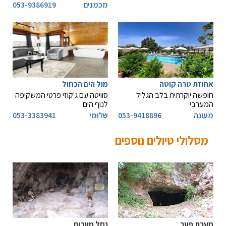
מכמנים
053-9386919
אחוזת טרה קוטה
מול הים הכחול
חופשה יוקרתית בלב הגליל
סוויטה עם ג'קוזי פרטי המשקיפה
המערבי
לנוף הים
מעונה
053-9418896
שלומי
053-3383941
מסלולי טיולים נוספים
מערת פער
נחל מערות