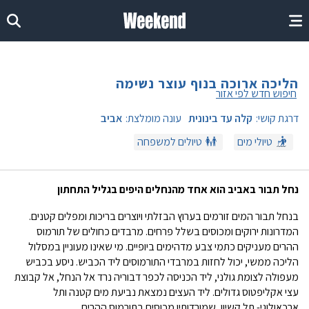
הליכה ארוכה בנוף עוצר נשימה
חיפוש חדש לפי אזור
דרגת קושי:
קלה עד בינונית
עונה מומלצת:
אביב
טיולי מים
טיולים למשפחה
נחל תבור באביב הוא אחד מהנחלים היפים בגליל התחתון
בנחל תבור המים זורמים בערוץ הבזלתי ויוצרים בריכות ומפלים קטנים.
המדרונות ירוקים ומכוסים בשלל פרחים. מרבדים כחולים של תורמוס
ההרים מעניקים כתמי צבע מדהימים ביופיים. מי שאינו מעוניין במסלול
הליכה ממשי, יכול לחזות במרבדי התורמוסים ליד הכביש. ניסע בכביש
מעפולה לצומת גולני, ליד הכניסה לכפר דבוריה נרד אל הנחל, אל קבוצת
עצי אקליפטוס גדולים. ליד העצים נמצאת נביעת מים קטנה ותל
ארכאולוגי- תל קשיון, שמורדותיו מכוסים בתורמוס ההרים.