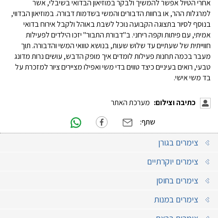
אחרי הטיול אפשר להמשיך ולבקר במוזיאון הבדואי בשיבלי, אשר
למרגלות ההר, או בחוות הדבורים והמשי בשדמות דבורה. במוזיאון הבדווי,
בנוסף לסיור בתצוגה הקבועה נוכל לשבת באוהל ולקבל אירוח בדואי
אמיתי, עם פיתות וקפה ריחני. ב"דבורת התבור" יזכו הילדים לפעילות
חווייתית של שעתיים עד שלוש שעות, בנושא טוואי המשי והדבורה. תוך
מעבר בכמה תחנות פעילות לומדים איך מופק הדבש, עושים נרות מדונג
טבעי, רואים בעיניים כיצד טווים בדי משי ואפילו מציירים ציור למזכרת על
בד משי אישי.
כתיבה וצילום:
מערכת האתר
שתף:
צימרים בגורן
צימרים יוקרתיים
צימרים בחוסן
צימרים במנות