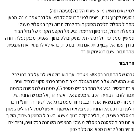
למי שאינו חושש מ- 5 שעות הליכה (נעימה ויפה):
נוסעים לקבוץ גזית, ופונים לפני הכניסה לקבוץ, אל דרך עפר ימינה. מכאן
מתחיל מסלול הליכה מסומן היורד לנחל תבור. נלך במסלול מעגלי
במעלה הנחל, נגד כיוון הזרימה. נגיע אל הקטע הקניוני של נחל תבור
ונמשיך ממנו עד תל רכש - תל עתיק ובולט בתוך האפיק. מכאן נעלה חזרה
בדרך עפר אל קבוץ גזית. אם נותר בנו כוח, כדאי לא להפסיד את התצפית
מהר תבור, שגם הוא ירוק ופורח…
הר תבור
גבהו של הר תבור רק 588 מטרים, אך הוא בולט ושולט על סביבתו לכל
360 המעלות. על כיפתו העגולה ניצבים מנזר פרנציסקני וכנסיה יוונית
אורתודוכסית. נגיע אל ההר בכביש מספר 65, ממנו נעלה צפונה מצומת
תבור לעבר דבוריה. הכביש מטפס אל ראש ההר, אל מגרש החניה של
המנזר- שם נשאיר את הרכב. נחזור מעט ברגל אל "שער הרוחות" דרכו
חלפנו בדרכנו אל החניה, ונמצא את הסימון הראשון למסלול ההליכה. אורך
המסלול כשני ק"מ, הליכה קלה בנוף משגע. השביל מסומן בשחור, מוליך
אותנו סביב לפסגה במסלול מעגלי. התצפית משתנה בכל זווית, וביום צח
ובהיר נוכל לראות מכאן את כל הצפון.