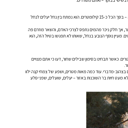
 בשישי בבוקר – ואתם מסודרים.
, נחל צנוע באורכו, יחסית לחבריו באזור מדבר יהודה – בסך הכל כ-15 קילומטרים. הוא נמתח בין נחל יעלים לנחל
תר, אך חלק ניכר מהמים נתפס לצרכי האדם, והשאר מוזרם פה
ם. מעיין נוסף הנובע בנחל, שאותו לא תפגשו בטיול הזה, הוא
רים. כאשר תבחינו בסימון שבילים שחור, דעו כי אתם מצויים
ר.
ם בצהוב-מדברי. עוד כמה מאות מטרים, ושפע של צמחי קנה ילוו
לא מעט חיות בר השוכנות באזור – יעלים, שועלים, שפני סלע