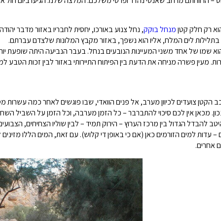
ס – הרווחתם מרחב שאנטי נהדר ופרטי משלכם. המלצה שלנו: הגיעו ביום חול או
הוא רק חלק קטן
מנחל בוקק
רד בתלילות לים המלח, אליו הוא נשפך, באזור מקבץ המלונות שלצדם עברתם.
הוא שמו של אחד משני המעיינות הנובעים בנחל. בעבר הנביעה היתה שופעת יו
ות. מעין פשרה מניחה את הדעת בין הפיתוח התיירותי באזור לבין זכות הטבע למי
כב הקטן צועדים לכיוון מערב, אל פנים הוואדי, שבו פוגשים לאחר כמה עשרות מט
ון. מכאן אין לכם סיכוי להתברבר – כל הזמן מערבה, וכל הזמן על השביל השחו
יטב להבדל הגדול בין מרכז הערוץ – הירוק תמיד – לבין שוליו הצחיחים, הצבועי
– עדות למים הזורמים כאן (אם כי באופן די קלוש). עם זאת, המים הללו מזינים 
ם אחרים.