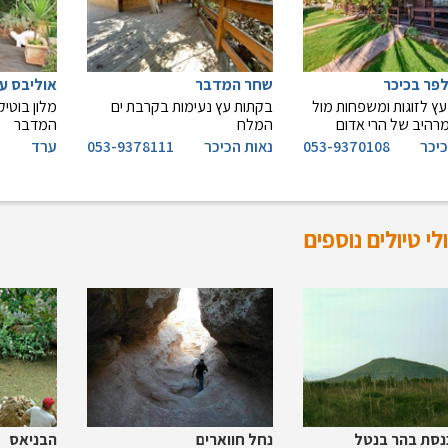
פר בכיכר
שחר המדבר
אוליבס ערד - 
ץ לזוגות ומשפחות מול
בקתות עץ נעימות בקרבת ים
מלון בוטי
רהיב של הרי אדום
המלח
המדבר
כיכר
053-9370108
נאות הכיכר
053-9378111
ערד
י טיולים נוספים
נסת בהר בנטל
נחל חווארים
הבניאס