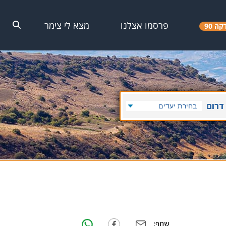
פרסמו אצלנו
מצא לי צימר
קה 90
דרום
שתף: