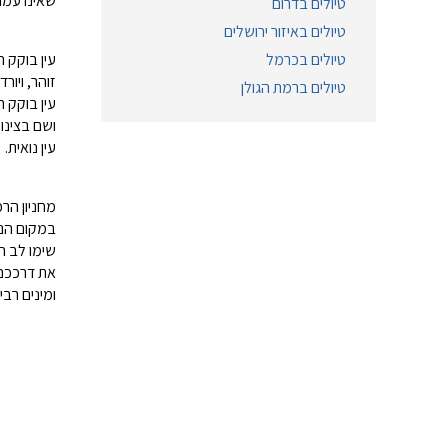
שאינו עמו
טיולים בדרום
טיולים באיזור ירושלים
עין בוקק 
טיולים בכרמל
זוהר, ויו
טיולים ברמת הגולן
עין בוקק 
ושם בצינור
עין נואית.
מחניון הר
במקום הנכ
שימו לב ה
את דרככם 
ומינים רבי