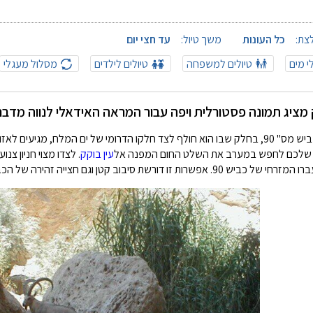
צת:
כל העונות
משך טיול:
עד חצי יום
לי מים
טיולים למשפחה
טיולים לילדים
מסלול מעגלי
 מציג תמונה פסטורלית ויפה עבור המראה האידאלי לנווה מדבר. ט
הגעה: מכביש מס'' 90, בחלק שבו הוא חולף לצד חלקו הדרומי של ים המלח, מגי
ן שלכם לחפש במערב את השלט החום המפנה אל
עין בוקק
. לצדו מצוי חניון צ
רות זו דורשת סיבוב קטן וגם חצייה זהירה של הכביש. עם זאת, החנייה שם בטוחה יותר.