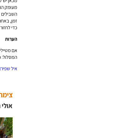
מכאן יש ל
מעומק הוו
השבילים י
זמן, באחרי
כדי לחזור
הערות
אם מטיילי
המסלול: כ-2.5 ק". מפת סימון שבילים: מספר 11 – דרום מדבר יהודה
איל שפירא
צימרי
אולי 