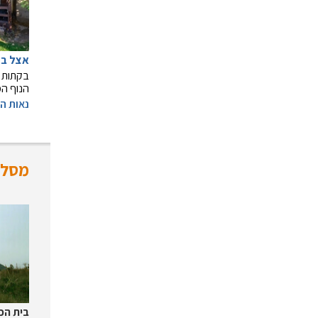
אצל בל
בקתות ע
הנוף המ
נאות ה
מסלול
בית הכ