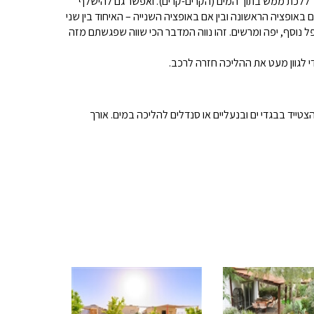
ך ללכת ממש בתוך המים (הקרים-קרים). ואפשר גם להישלף
 באופציה הראשונה ובין אם באופציה השנייה – האיחוד בין שני
 נוסף, יפה ומרשים. זהו נווה המדבר הכי שווה שפגשתם מזה
 לגוון מעט את ההליכה חזרה לרכב.
טייד בבגדי ים ובנעליים או סנדלים להליכה במים. אורך