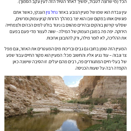
הכל (מי שרוצה לטבול, ימשיך לאחר הטיול הזה לעין עקב הסמוך).
עין עבדת הוא שמו של מעיין הנובע באזור
נחל צין
הענקי, כאשר אתם
פוגשים אותו במקום שבו הוא יצר במהלך הדורות קניון עמוק ומרשים,
שסלעי קירטון בוהקים ובהירים מהווים בו ניגוד בולט למים הכהים ולצמחייה
הירוקה. יפה פה במובן העמוק של המילה - שווה לעצור מדי פעם בפעם
את ההליכה, לא לומר מילה, ורק להתבונן ארוכות.
המעיין הזה טומן בחובו גם גבים ובריכות מים המעטרים את האזור, וגם מפל
צר וגבוה – עוד נגיע אליו. והחשוב מכל: המעיין הוא מקור החיים עבור שפע
של בעלי חיים המתגוררים פה, רבים מהם יעלים. זו הסיבה שישנה כאן
הקפדה רבה על שעות הכניסה.