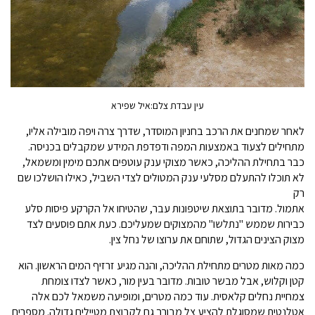
עין עבדת צלם:איל שפירא
לאחר שמחנים את הרכב בחניון המוסדר, שדרך צרה ויפה מובילה אליו,
מתחילים לצעוד באמצעות המפה ודפדפת המידע שמקבלים בכניסה.
כבר בתחילת ההליכה, כאשר מצוקי ענק עוטפים אתכם מימין ומשמאל,
לא תוכלו להתעלם מסלעי ענק המטולים לצדי השביל, כאילו הושלכו שם
רק
אתמול. מדובר בתוצאת שיטפונות עבר, שהטיחו אל הקרקע פיסות סלע
כבירות שממש "נתלשו" מהמצוקים שמעליכם. כעת אתם פוסעים לצד
מצוק הצינים הגדול, שתוחם את ערוצו של נחל צין.
כמה מאות מטרים מתחילת ההליכה, והנה מגיע זרזיף המים הראשון. הוא
קטן וקלוש, אבל מבשר טובות. מדובר בעין מור, כאשר לצדו צומחת
צמחיית נחלים קלאסית. עוד כמה מטרים, ומופיעה משמאל לכם אלה
אטלנטית שמסוגלת להציע צל מבורך גם לקבוצת מטיילים גדולה. מספרים