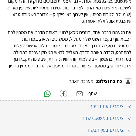
משגשגים עצי צפצפת הפרת – גבוהי צמרת וצבועים בירוק עז. זה המקום
לישיבה ממושכת מול הנוף, לצד בריכות המים הפסטורליות של עין מעריף
(שימו לב: למרות הפיתוי, אין לערוך כאן פיקניק – מדובר בשמורת טבע
שהכנסת אוכל אליה אסורה).
אם הגעתם ברכב אחד, חוזרים מכאן לחניון באותה הדרך. אם ממתין לכם
רכב איסוף בקצה השני של המסלול, ממשיכים הלאה, במדרגות
המטפסות מעלה. הדרך כאן חד-סטרית, כלומר – בלתי אפשרי לעלות,
להתחרט, ולרדת באותה הדרך. העלייה לראש המצוק נערכת בתחילה
במדרגות, ובהמשך – בסולמות. זוהי חוויה נהדרת, שבסופה תקבלו נוף
מדברי מזוקק, ממעוף הציפור. במהרה מגיעים אל הרכב, הממתין בחניון.
כתיבה וצילום:
מערכת האתר
שתף:
צימרים עם בריכה
צימרים במשאבי שדה
צימרים בעין הבשור