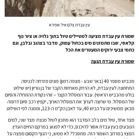
עין עבדת צלם:איל שפירא
שמורת עין עבדת מציעה למטיילים טיול בתוך גלויה או ציור נוף
קלאסי, שבו מתמזגים מים בכחול עמוק, מדבר בצהוב ובלבן, וגם
כתמי צבעי ירוקים המעטרים את הכל
שמורת עין עבדת הגעה
מכביש מספר 40 (באר שבע - מצפה רמון) פונים מזרחה לכניסה
התחתונה לעין עבדת, לא הרחק מאחזות הקבר של בן גוריון (יש שילוט
בולט מהכביש הראשי). עבור המסלול הקצר – זוהי נקודת ההתחלה והסיום
של המסלול. מי שרוצה לערוך את המסלול הארוך, יקפיץ רכב סיום דרומה
מכאן: ממשיכים על כביש 40, עד לאבן הק"מ ה-123, וממנה לפי השילוט.
מצד אחד, טיול מים בלב המדבר הוא מתכון לטיול מנצח. מצד שני, למים
הנובעים בעין עבדת אסור להיכנס, כדי לא לפגוע במרקם החיים העדין
המצוי במרחב השמור הזה. מתסכל? לא ממש, כי הנוף הקסום מפצה על