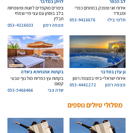
לב הכפר
לויתן במדבר
אירוח זוגי ומפנק במתחם כפרי
צימרים מוקפדים לזוגות ומשפחות
ומבודד
בלב בוסתן עם עצי פרי וצמחי
תבלין
תלמי בילו
053-9418876
מצפה רמון
053-4326033
גן עדן במדבר
בקתות אתנחתא בשדה
אירוח ישראלי-ביתי במצפה רמון
בקתות עץ כפריות מול נוף טבעי
קסום
מצפה רמון
053-4442272
שדה צבי
053-5468466
מסלולי טיולים נוספים