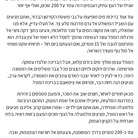
שגילו של העץ עתיק הענפים הזה עמד על 200 שנים, ואולי אף יותר.
עוד ועוד בריכות מים מופיעות על גבי משטח הקירטון הבהיר, ואתם מגיעים
עם השביל המשולט אל גרם מדרגות סלע צר. אל תעלו עדיין, אלא פנו
שמאלה, חצו את מקווה המים על סכר מלאכותי, והגיעו בתוך דקה וחצי אל
מרגלות המפל עוצר הנשימה שהפך לסמל הלא רשמי של עין עבדת. הוא
מתרומם לגובה של 15 מטרים, ואם הגעתם ביום חול – תרוויחו שקט מופתי
אל מול נוף מעורר השראה.
המפל עצמו מוליך מים בזרם קלוש, אבל הבריכה שלצדו עמוקה
ומרשימה. שרכים ירוקים ולחים הצצים מכל עבר משלימים את התמונה
היפה. כדאי לציין כי לאחר שבני האדם עוזבים את השמורה, לקראת ערב,
מגיעים הנה חיות הבר, ומרווים את צימאונם בבריכת המפל.
מכאן חוזרים לאחור, חוצים שוב את הסכר, והפעם מטפסים בזהירות
במדרגות הסלעיות, שיובילו אתכם אל שפת המצוק. התהום הניבטת
מלמעלה מפחידה, ואם אתם אם ילדים – שמרו אותם קרוב אליכם. מגיעים
אל ראש המפל, מציצים מלמעלה אל הנוף וזוכים הפעם בזווית ראייה בלתי
שגרתית על הקניון העמוק.
עוד כ-200 מטרים בדרך המסומנת, והגעתם אל חורשת הצפצפות, שבה