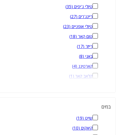
טיולי ג'יפים
(
35
)
ריינג'רים
(
27
)
טיולי אופניים
(
23
)
טום-קאר
(
18
)
רייזר
(
17
)
באגי
(
8
)
קארטינג
(
4
)
קלאב קאר
(
1
)
איזי ריידר
(
1
)
במים
שייט
(
19
)
קיאקים
(
10
)