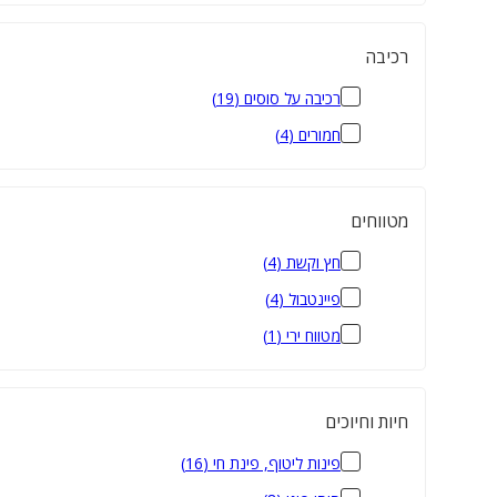
רכיבה
רכיבה על סוסים
(
19
)
חמורים
(
4
)
מטווחים
חץ וקשת
(
4
)
פיינטבול
(
4
)
מטווח ירי
(
1
)
חיות וחיוכים
פינות ליטוף, פינת חי
(
16
)