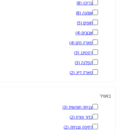
בריכה
(
8
)
אומגה
(
8
)
חופים
(
5
)
אבובים
(
4
)
פארק מים
(
4
)
רפטינג
(
3
)
הפלגה
(
3
)
פארק דייג
(
2
)
באוויר
צניחה חופשית
(
3
)
כדור פורח
(
2
)
רחיפה וצניחה
(
2
)