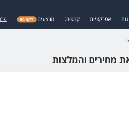
נות
אטרקציות
קמפינג
מבצעים
פרס
דקה 90
ן
את מחירים והמלצות