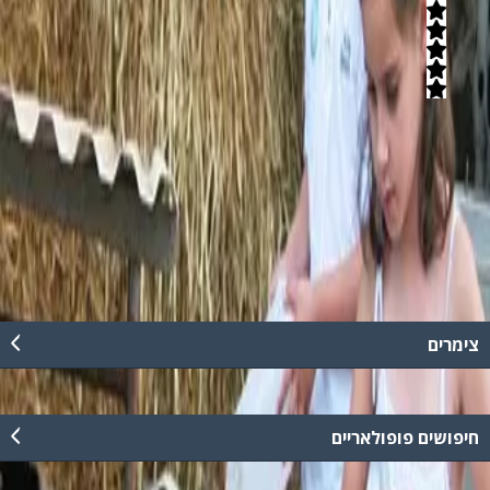
5
(
4
חוות דעת)
מגוון פעילויות חוויתיות ואטרקציות במכון חליבה בן 107 שנים - לקבוצות
ילדים, בתי ספר וימי הולדת. הסיור ברפת מלווה את כל שלבי הגידול של
העגלה מיום היוולדה עד היותה פרה בוגרת, כולל הסברים והפעלות
שונות.
קרא עוד
צימרים
חיפושים פופולאריים