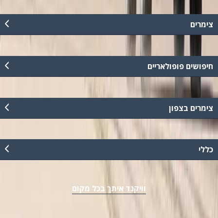
צימרים
חיפושים פופולאריים
צימרים בצפון
כללי
וויקנד איתך בכל מקום