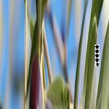
קטיף עצמי של פירות יער מחודשים יוני עד דצמבר, לקטוף ולאכול פירות
טריים וטעימים שניתן לרכוש בסלסלה לאחר הקטיף. בשטח החקלאי
תוכלו לעשות ימי כייף לקבוצות, לעובדים ועוד המון אטרקציות שוות
בתיאום מראש.
קרא עוד
קטופותי
4.6
(
3
חוות דעת)
קטיף עצמי של מגוון פירות, ירקות, פרחים וצמחי תבלין בבית לחם
הגלילית. המקום פתוח בכל ימות השנה ומציע לכם לקחת חלק בחוויה
חקלאית אותנטית, להתחבר לאדמה, לתמוך בענף החקלאות בארץ ומעל
לכל - ליהנות מפעילות לכל המשפחה!
קרא עוד