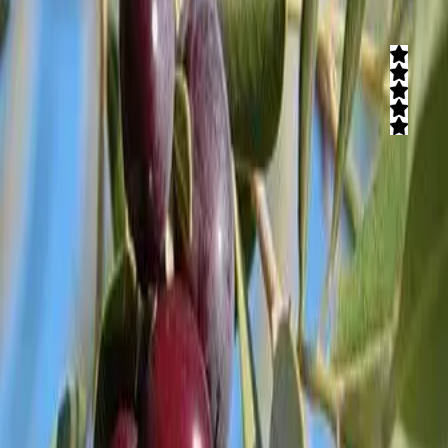
הקרקס החקלאי
5
(
12
חוות דעת)
חוויה ייחודית לכל המשפחה, הרפתקאות מיוחדות וחגיגה של הטבע
הישראלי! גינות ירק, פריחה, פרפרים, חדי אופן, מבחר מופעי קרקס
מודרניים ועוד. מיקום מרהיב בעמק יזרעאל בין שדות ירוקים והרי מנשה.
קרא עוד
משק טויסטר
משק טויסטר הינו מפעל חיים משפחתי בישוב "עין זיתים", הסמוך לצפת.
הידע והניסיון בגידול הזנים המשובחים של הזית הישראלי עברו
במשפחה וכיום גדלים אלפי עצי זית על אדמת הגליל והגולן בגבעת יואב.
ניתן למצוא זנים רבים: סורי, נבאלי, מנזלינו, קורנאיקי, פיקואל, פישולין
ונבאלי.