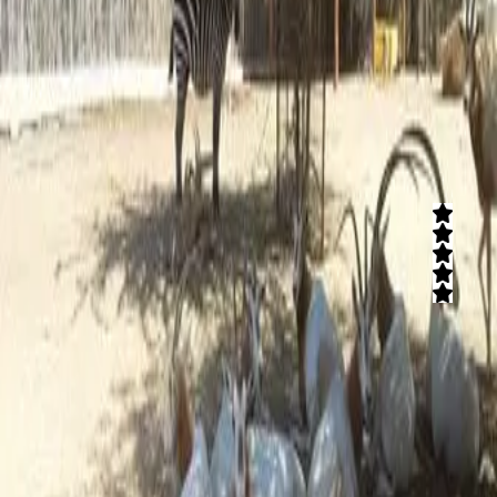
בחי רמון - הגן הזאולוגי תוכלו למצוא את מיטה חיות המדבר הקסומות -
נחשים, לטאות, עקרבים מכרסמים ועוד. הסיורים בגן הם בסימן חינוך על
השמירה על הטבע ומותאום לכל המשפחה. עוד באתר גן בוטני בלב נוף
המכתשים והמדבר.
קרא עוד
נגב zoo
5
(
1
חוות דעת)
אוהבים חיות וטבע? בואו להביט מקרוב על בעלי החיים, להאכיל את
החיות וליהנות מפינות הליטוף. בגן החיות שלנו תוכלו גם ליהנות מתצוגת
פרפרים ייחודית והגדולה בארץ.
קרא עוד