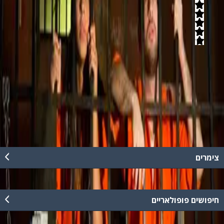
4.8
(
4
חוות דעת)
חוויה מגבשת ומלאת אדרנלין, בחדר בריחה בו תצטרכו להיות יצירתיים,
לעמוד בזמנים והכי חשוב - להשתחרר מהכלא. במקום 2 חדרי בריחה
זהים המאפשרים תחרות בין 2 קבוצות במקביל, חדר VIP וחדר וידאו בו
ניתן לנתח את הפעילות. אידאלי לימי הולדת או יום כיף לעובדים.
קרא עוד
צימרים
חיפושים פופולאריים