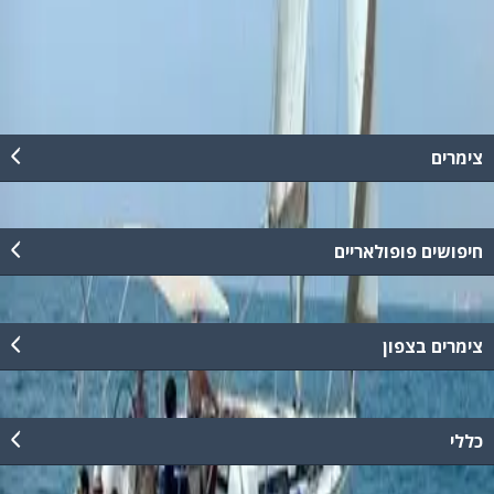
חברת sea time מזמינה אתכם לחוות את הים בצורה ייחודית. הפלגה
בים התיכון- השכרת יאכטות, קורס סקריפטים ועוד...
קרא עוד
צימרים
חיפושים פופולאריים
צימרים בצפון
כללי