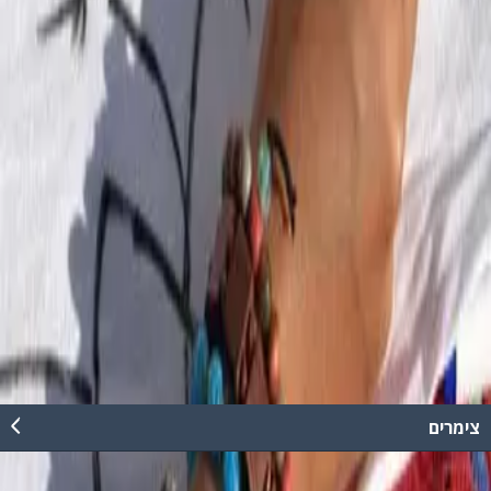
053-9418895
צימרים