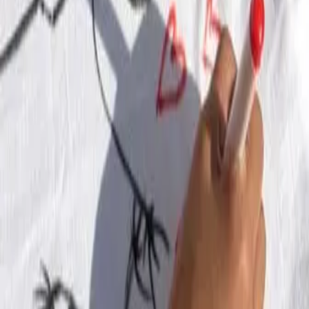
"מוזיאון הילדים הישראלי חולון" הינו מוזיאון מיוחד לילדים מגיל שנתיים
וחצי עד גיל 12. אתם מוזמנים למסע חוויתי בלתי נשכח שיוציא את
הילדים לחוויה עם ערך חינוכי מוסף. המסלולים במוזיאון הם בעצם סיפור
והילד מהווה דמות פעילה בעלילה. מותר לילדים ואף רצוי לגעת במוצגים,
לחוש ולהיכנס לתוכם. בואו ליהנות מפעילויות ואטרקציות ייחודיות כגון: -
דיאלוג בחשיכה - סיור המתקיים בחושך מוחלט על ידי מדריכים עיוורים,
סיור זה מוכיח כי ניתן להפוך מוגבלות לכוח. - הזמנה לשקט - סיור
המתבצע ללא קול, במהלכו מגלה המבקר את יכולת ההתקשורת שלו. -
סיורים מודרכים - סיור היכרות עם המדריך והיכרות עם המוזיאון. הסיורים
במוזיאון הילדים מודרכים ומחייבים תיאום מראש. בואו להפגיש את
הילדים עם תחומי האומנות השונים בגובה העיניים, ניתן לארגן ימי עיון
לקב'
קרא עוד