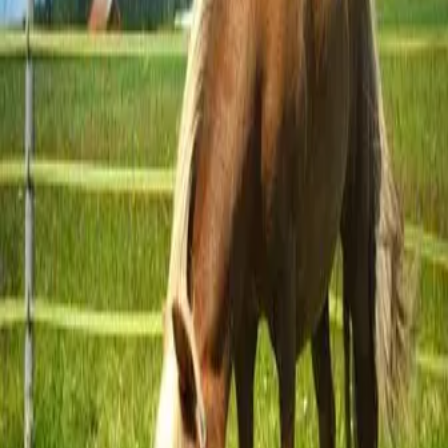
לטיולים היא משק שוורץ בראש פינה ממנה מתפרסים המסלולים לשלל
אזורים ונופים באזור הגליל העליון. המסלולים באורכים משתנים
לבחירתכם, ניתן להוסיף לכל מסלול אטרקציות שונות כגון עצירה להכנת
קפה/תה בשטח, ביקור בבתי בד באיזור, סדנאות פעמוני רוח ועוד המון
אטרקציות שונות. הפעילות מתאימה ליחידים, משפחות וקבוצות. גם לערוך
במקום טיול ג'יפים באזור הגליל העליון, במסלול לפי בחירתכם. מלבד
פעילות השטח עם רכב הטומקר מוזמנים המטיילים לפגוש את בני
משפחת שוורץ, לסייר במשק החקלאי על גבי עגלה הרתומה לטרקטור
אדום , ואף לרכוש במקום שמן זית, דבש פירות ועוד...
קרא עוד
חוות בת יער
חוות בת יער ממוקמת בלב יער ביריה במיקום גבוה המשקיף אל נופי עמק
החולה , החרמון והרי רמת הגולן. הפעילויות והאטרקציות במקום מתאימות
לכל הגילאים, ילדים ומבוגרים כאחד, יחידים, זוגות, משפחות, וקבוצות
המחפשות פעילות מגבשת / יום כיף באווירה שונה. במקום שוכנת מסעדת
בשרים משובחת "בת יער". *יש לתאם מראש.
קרא עוד