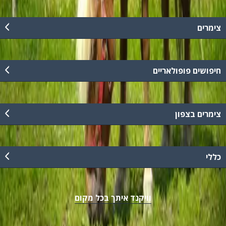
צימרים
חיפושים פופולאריים
צימרים בצפון
כללי
וויקנד איתך בכל מקום