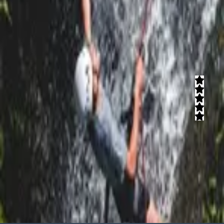
מתחם אטרקציות בטבע, חוויה מדהימה לכל המשפחה! מגוון פעילויות
לילדים, השכרת רכבי שטח ואופניים, מסלולי טיול דרך תוואי נחלים,
מסלולים רגליים, ערכות פיקניק להשכרה והתאמות מיוחדות לימי כייף.
קרא עוד
סימבה טיולי סנפלינג
5
(
4
חוות דעת)
מועדון הסנפלינג סימבה מציע לכם מגוון פעילויות שיעלו לכם את רמת
האנדרנלין! טיולי סנפלינג, פארקי חבלים חוויתיים וטיפוס בקירי טיפוס
מאתגרים, טיולים מותאמים אישית, ביקור בנחלים מפלים, גלישה
במצוקים, סיורים והדרכות במערות מרתקות ועוד.
קרא עוד