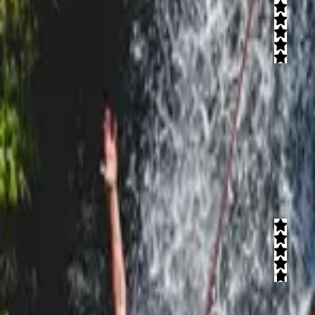
5
(
9
חוות דעת)
סיור עם עששיות וסיפור מקומי מרתק! כאן תיהנו מתצפית קסומה לעמק
החולה, ביקור בתעלות הבונקר הסורי ומסיפור יוצא דופן של אחד
הגיבורים מקרב תל פאחר ממלחמת 6 הימים. מגוון אפשרויות לחבילות
מהנות לקבוצות!
קרא עוד
טיולי הדן
4.8
(
4
חוות דעת)