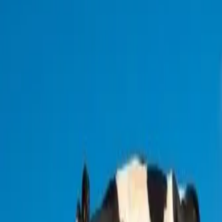
משק שוורץ מזמין אתכם לחווית רכיבה בשטח עם רכב הדור השלישי –
תומקאר. כל הטיולים נעשים בליווי מדריך מיומן ומקצועי. נקודת המוצא
לטיולים היא משק שוורץ בראש פינה ממנה מתפרסים המסלולים לשלל
אזורים ונופים באזור הגליל העליון. המסלולים באורכים משתנים
לבחירתכם, ניתן להוסיף לכל מסלול אטרקציות שונות כגון עצירה להכנת
קפה/תה בשטח, ביקור בבתי בד באיזור, סדנאות פעמוני רוח ועוד המון
אטרקציות שונות. הפעילות מתאימה ליחידים, משפחות וקבוצות. גם לערוך
במקום טיול ג'יפים באזור הגליל העליון, במסלול לפי בחירתכם. מלבד
פעילות השטח עם רכב הטומקר מוזמנים המטיילים לפגוש את בני
משפחת שוורץ, לסייר במשק החקלאי על גבי עגלה הרתומה לטרקטור
אדום , ואף לרכוש במקום שמן זית, דבש פירות ועוד...
קרא עוד
דרך החלב
משק קורלנדר ממושב בית הלל מזמין אתכם לאטרקציה מיוחדת וליהנות
מחווית חליבה ברפת בליווי סיור חוויתי מודרך. "דרך החלב" מזמינה אתכם
להתנסות בחליבה ידנית של פעם ועוד שלל פעילויות. במסגרת הסיור
עוצרים המבקרים במספר תחנות ולומדים מה וכיצד הפרות אוכלות, לאחר
מכן עוברים למחלקת היונקים, הילדים מקבלים בקבוקים עם חלב והם