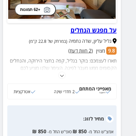
+62 תמונות
על מפגש הנחלים
גליל עליון
,
שדה נחמיה
(במרחק של 22.8 ק"מ)
9.8
מצוין
(
2
חוות דעת)
תארו לעצמכם: בוקר בגליל, קפה בחצר הירוקה, והנחלים
הקסומים ממש מעבר לפינה. הצימר שלנו מציע לכם
בריחה מושלמת 2 חדרי שינה נוחים וחצר ירוקה עם פינות
ישיבה נוחות. במרחק 50 צעדים בלבד תגלו את הפנינה
מאפייני המתחם
של הגליל מפגש חצבני-בניאס. בואו ליצור זיכרונות
חצר
2 חדרי שינה
אטרקציות
שישארו איתכם לנצח!
מחיר
לזוג
:
₪
850
₪
850
אמצ”ש החל מ-
סופ”ש החל מ-