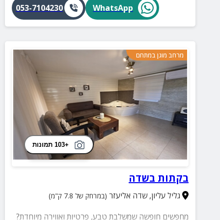
053-7104230
WhatsApp
מרחב מוגן במתחם
+103 תמונות
בקתות בשדה
גליל עליון
,
שדה אליעזר
(במרחק של 7.8 ק"מ)
מחפשים חופשה שמשלבת טבע, פרטיות ואווירה מיוחדת?