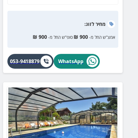
מחיר
לזוג
:
₪
900
₪
900
אמצ”ש החל מ-
סופ”ש החל מ-
053-9418879
WhatsApp