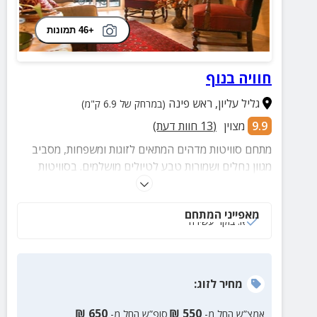
+46 תמונות
חוויה בנוף
גליל עליון
,
ראש פינה
(במרחק של 6.9 ק"מ)
9.9
מצוין
(
13
חוות דעת)
מתחם סוויטות מדהים המתאים לזוגות ומשפחות, מסביב
מגוון נחלים ושמורות טבע לטיולים מושלמים. בסוויטות
תיהנו מג'קוזי פרטי וחצר מטופחת ופסטורלית, כל
הסוויטות מאובזרות והנוף הירוק מקיף מכל עבר.
מאפייני המתחם
א. בוקר עשירה
מחיר
לזוג
:
₪
650
₪
550
אמצ”ש החל מ-
סופ”ש החל מ-