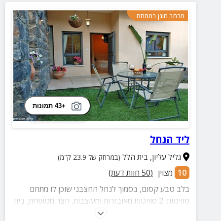
מרחב מוגן במתחם
+43 תמונות
ליד הנחל
גליל עליון
,
בית הלל
(במרחק של 23.9 ק"מ)
10
מצוין
(
50
חוות דעת)
בלב טבע קסום, בסמוך לנחל החצבני שוכן לו מתחם
סוויטות. 2 סוויטות מאובזרות ומעוצבות, חצר מטופחת, בית
עץ לילדים. שוכן במרחק קצר מהר החרמון בו תוכלו ליהנות