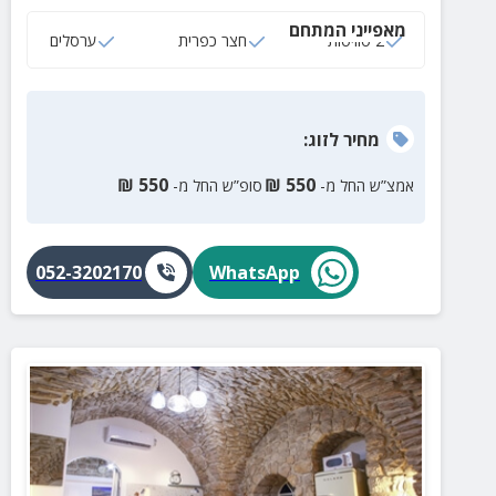
משלל וחויות ואטרקציות.
מאפייני המתחם
2 סוויטות
חצר כפרית
ערסלים
מחיר
לזוג
:
₪
550
₪
550
אמצ”ש החל מ-
סופ”ש החל מ-
052-3202170
WhatsApp