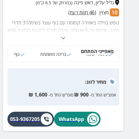
גליל עליון
,
ראש פינה
(במרחק של 6.5 ק"מ)
10
מצוין
(
46
חוות דעת)
נופש בוילה באווירה קסומה עם נוף עוצר נשימה! 3 חדרי
שינה, אירוח עד 6 אנשים, בוילה תוכלו ליהנות מג'קוזי ספא
מפנק, בריכה פרטית מקורה, מטבח מצויד, חדרי שינה עם
מיטות זוגיות, סלון מרווח ועוד.
מאפייני המתחם
3 חדרי שינה
בריכה מחוממת
נוף
מחיר
לזוג
:
₪
1,600
₪
900
אמצ”ש החל מ-
סופ”ש החל מ-
053-9367205
WhatsApp