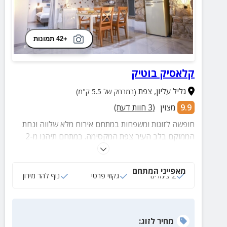
+42 תמונות
קלאסיק בוטיק
גליל עליון
,
צפת
(במרחק של 5.5 ק"מ)
9.9
מצוין
(
3
חוות דעת)
חופשה לזוגות ומשפחות במתחם אירוח מלא שלווה ונחת
הממוקם בלב העיר צפת המקסימה. במתחם תיהנו מ-2
צימרים מוקפדים ומאובזרים הכוללים חדרי שינה, ג'קוזי
ספא פרטי, סלון מרווח ומטבחון מאובזר.
מאפייני המתחם
2 צימרים
גקוזי פרטי
נוף להר מירון
מחיר
לזוג
: