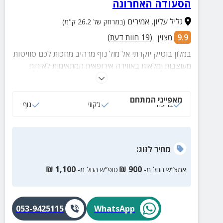
הסעודה האחרונה
גליל עליון
,
אמירים
(במרחק של 26.2 ק"מ)
9.9
מצוין
(
19
חוות דעת)
במלון בוטיק יוקרתי אל מול נוף מרהיב מחכות לכם סוויטות
מעוצבות ומלאות באווירה אירופאית המתאימות לאירוח
זוגות. במלון תיהנו מג'קוזי ספא פרטי בסוויטות, בריכה, אח
חימום בעונת החורף ועוד.
מאפייני המתחם
בריכה
ג‘קוזי
נוף
מחיר
לזוג
:
₪
1,100
₪
900
אמצ”ש החל מ-
סופ”ש החל מ-
053-9425115
WhatsApp