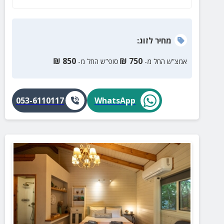
מחיר
לזוג
:
₪
850
₪
750
אמצ”ש החל מ-
סופ”ש החל מ-
053-6110117
WhatsApp