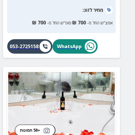
מחיר
לזוג
:
₪
700
₪
700
אמצ”ש החל מ-
סופ”ש החל מ-
053-2725158
WhatsApp
+58 תמונות