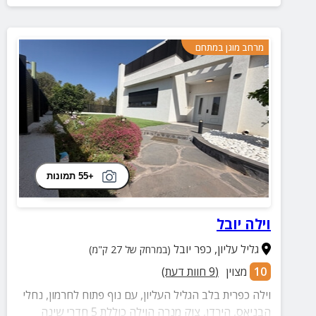
מרחב מוגן במתחם
+55 תמונות
וילה יובל
גליל עליון
,
כפר יובל
(במרחק של 27 ק"מ)
10
מצוין
(
9
חוות דעת)
וילה כפרית בלב הגליל העליון, עם נוף פתוח לחרמון, נחלי
הבניאס, הירדן, צוק מנרה הוילה כוללת 5 חדרי שינה