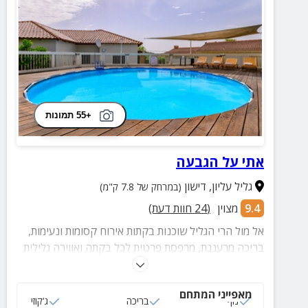
+55 תמונות
אתי על הגבעה
גליל עליון
,
דישון
(במרחק של 7.8 ק"מ)
9.4
מצוין
(
24
חוות דעת)
אל מול הרי הגליל שוכנות בקתות אירוח קסומות ונעימות,
בריכה מרעננת, מרפסת פרטית לכל בקתה ואווירה גלילית
שלווה ומרגיעה.
מאפייני המתחם
נוף
בריכה
ג‘קוזי