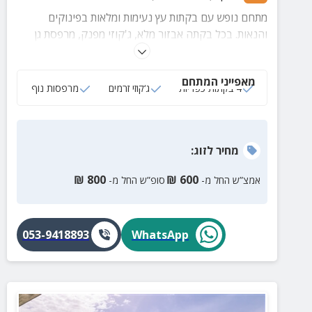
מתחם נופש עם בקתות עץ נעימות ומלאות בפינוקים
והנאות. בכל בקתה אבזור מלא, ג'קוזי מפנק, מרפסת גן
עטופה בטבע ירוק של עמק קדש והרי נפתלי.
מאפייני המתחם
4 בקתות כפריות
ג‘קוזי זרמים
מרפסות נוף
מחיר
לזוג
:
₪
800
₪
600
אמצ”ש החל מ-
סופ”ש החל מ-
053-9418893
WhatsApp