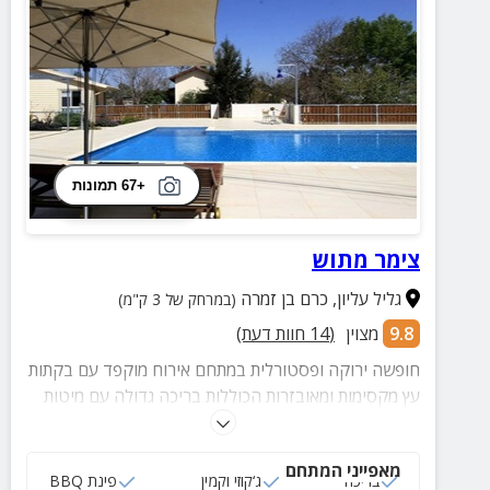
+67 תמונות
צימר מתוש
גליל עליון
,
כרם בן זמרה
(במרחק של 3 ק"מ)
9.8
מצוין
(
14
חוות דעת)
חופשה ירוקה ופסטורלית במתחם אירוח מוקפד עם בקתות
עץ מקסימות ומאובזרות הכוללות בריכה גדולה עם מיטות
שיזוף. בכל צימר תמצאו ג'קוזי זרמים פרטי!
מאפייני המתחם
בריכה
ג‘קוזי וקמין
פינת BBQ