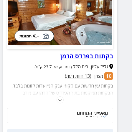
+41 תמונות
בקתות בפרדס הרמן
גליל עליון
,
בית הלל
(במרחק של 23.7 ק"מ)
10
מצוין
(
13
חוות דעת)
בקתות עץ חדשות עם ג`קוזי ענק המיועדות לזוגות בלבד.
הבקתות ממוקמות בתוך הפרדס של הרמן עם מירב
הפרטיות ומשקיפות לנוף המרהיב של החרמון והרי הגליל.
מאפייני המתחם
ג‘קוזי ספא