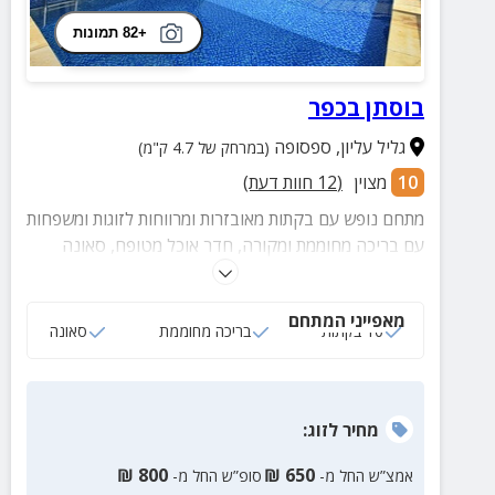
+82 תמונות
בוסתן בכפר
גליל עליון
,
ספסופה
(במרחק של 4.7 ק"מ)
10
מצוין
(
12
חוות דעת)
מתחם נופש עם בקתות מאובזרות ומרווחות לזוגות ומשפחות
עם בריכה מחוממת ומקורה, חדר אוכל מטופח, סאונה
וג'קוזי ספא להעשרה החוויה, חדר סנוקר חוויתי ושלל
הפתעות
מאפייני המתחם
10 בקתות
בריכה מחוממת
סאונה
מחיר
לזוג
:
₪
800
₪
650
אמצ”ש החל מ-
סופ”ש החל מ-