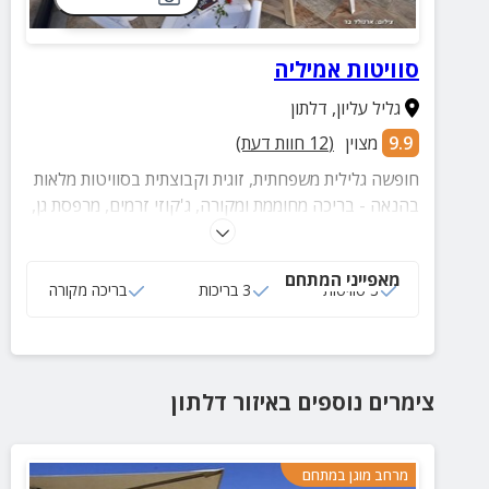
סוויטות אמיליה
גליל עליון
,
דלתון
9.9
מצוין
(
12
חוות דעת)
חופשה גלילית משפחתית, זוגית וקבוצתית בסוויטות מלאות
בהנאה - בריכה מחוממת ומקורה, ג'קוזי זרמים, מרפסת גן,
פינת ברביקיו, פינג פונג ושלל פינוקים נוספים.
מאפייני המתחם
3 סוויטות
3 בריכות
בריכה מקורה
צימרים נוספים
באיזור
דלתון
מרחב מוגן במתחם