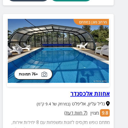
את כל מה שצריך כדי ליהנות מאירוח איכותי באווירה רגועה
ומפנקת. צרו קשר והזמינו את החופשה הבאה שלכם
באחוזת שרון המקום שבו יוצרים רגעים וזיכרונות בלתי
נשכחים
מרחב מוגן במתחם
+76 תמונות
אחוזת אלכסנדר
גליל עליון
,
אליפלט
(במרחק של 9.4 ק"מ)
9.8
מצוין
(
7
חוות דעת)
מתחם נופש מקסים לזוגות ומשפחות עם 8 יחידות אירוח,