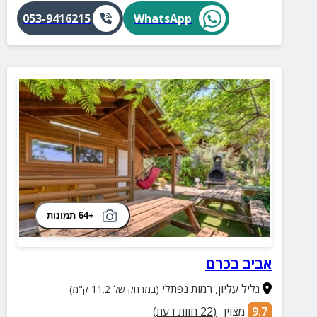
053-9416215
WhatsApp
+64 תמונות
אביב בכרם
גליל עליון
,
רמות נפתלי
(במרחק של 11.2 ק"מ)
9.7
מצוין
(
22
חוות דעת)