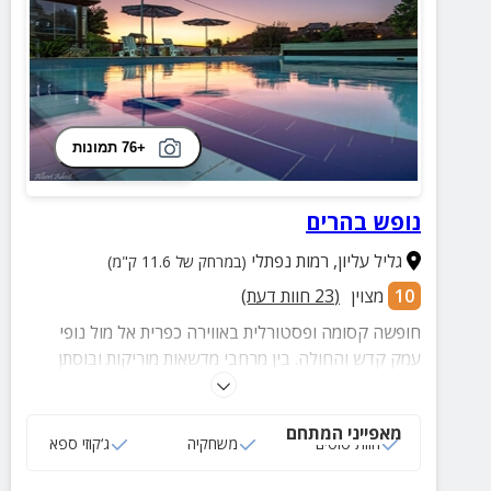
הביתה.
+76 תמונות
נופש בהרים
גליל עליון
,
רמות נפתלי
(במרחק של 11.6 ק"מ)
10
מצוין
(
23
חוות דעת)
חופשה קסומה ופסטורלית באווירה כפרית אל מול נופי
עמק קדש והחולה. בין מרחבי מדשאות מוריקות ובוסתן
יפיפה שוכנות להם יחידות כפריות המאובזרות בקפידה,
בריכה מחוממת, ג'קוזי ספא, משחקיה ומועדון משחק
מאפייני המתחם
לילדים ולבוגרים!
חוות סוסים
משחקיה
ג‘קוזי ספא