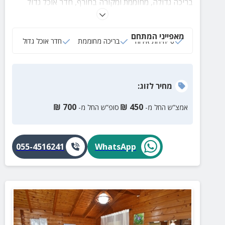
בריכה גדולה, מחוממת ומקורה בחורף, חדר אוכל גדול
המתאים לבישול ולאירוח של עד 50 איש, שולחנות סנוקר
ופינג פונג, מדשאה מרווחת עם עמדות מנגל מאובזרות,
מאפייני המתחם
מגוון רחב של פינות ישיבה ומרחק נסיעה של כ-20 דקות
6 יחידות אירוח
בריכה מחוממת
חדר אוכל גדול
מהכנרת ומשלל אטרקציות ומסלולי טיול באזור.
מחיר
לזוג
:
₪
700
₪
450
אמצ”ש החל מ-
סופ”ש החל מ-
055-4516241
WhatsApp