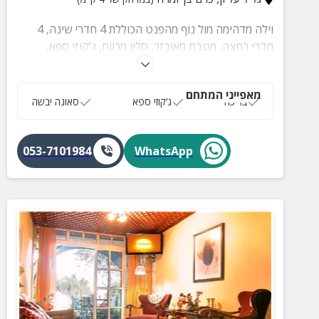
וילה מדהימה מול נוף מהפנט הכוללת 4 חדרי שינה, 4
חדרי רחצה, מטבח מאובזר, סלון מרווח, ג'קוזי ספא,
בריכה מקורה ומחוממת, ג'קוזי חיצוני, סאונה יבשה וחצר
עם שולחנות משחק, עמדת BBQ ופינות ישיבה.
מאפייני המתחם
בריכה
ג‘קוזי ספא
סאונה יבשה
053-7101984
WhatsApp