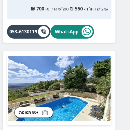
₪
700
₪
550
אמצ”ש החל מ-
סופ”ש החל מ-
053-6130119
WhatsApp
+80 תמונות