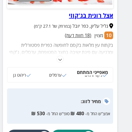
אצל רונית בג'קוזי
גליל עליון
,
כפר יובל
(במרחק של 27.1 ק"מ)
10
מצוין
(
18
חוות דעת)
בקתות עץ מלאות בקסם לחופשה כפרית פסטורלית
ומרגיעה עם פינת ישיבה בחצר המטופחת, ערסלים, ג'קוזי
וכמובן מגוון אטרקציות קרובות באזור.
מאפייני המתחם
ג‘קוזי זרמים
ערסלים
ריהוט גן
מחיר
לזוג
:
₪
530
₪
480
אמצ”ש החל מ-
סופ”ש החל מ-