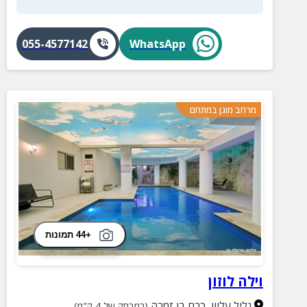
055-4577142
WhatsApp
מרחב מוגן במתחם
+44 תמונות
וילה לוזון
גליל עליון
,
כרם בן זמרה
(במרחק של 4 ק"מ)