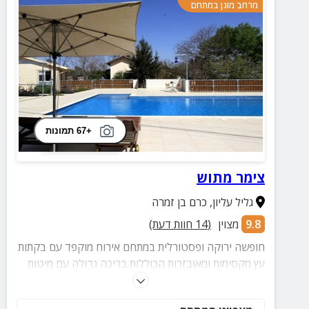
מרחב מוגן במתחם
+67 תמונות
צימר מתוש
גליל עליון
,
כרם בן זמרה
9.8
מצוין
(
14
חוות דעת)
חופשה ירוקה ופסטורלית במתחם אירוח מוקפד עם בקתות
עץ מקסימות ומאובזרות הכוללות בריכה גדולה עם מיטות
שיזוף. בכל צימר תמצאו ג'קוזי זרמים פרטי!