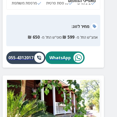
מאפייני המתחם
חדרי רחצה, סלונים מרווחים ועוד.
2 צימרים
מרפסת פרטית
מרפסת משותפת
מחיר
לזוג
:
₪
650
₪
599
אמצ”ש החל מ-
סופ”ש החל מ-
055-4312017
WhatsApp