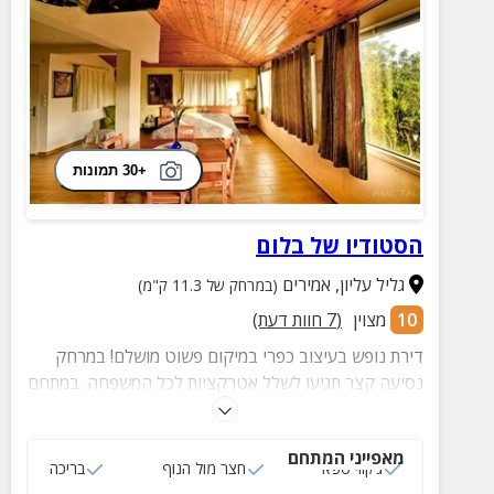
+30 תמונות
הסטודיו של בלום
גליל עליון
,
אמירים
(במרחק של 11.3 ק"מ)
10
מצוין
(
7
חוות דעת)
דירת נופש בעיצוב כפרי במיקום פשוט מושלם! במרחק
נסיעה קצר תגיעו לשלל אטרקציות לכל המשפחה. במתחם
חצר מטופחת, פינות ישיבה, כניסה ללא עלות לבריכה
ביישוב ועוד.
מאפייני המתחם
ג‘קוזי ספא
חצר מול הנוף
בריכה