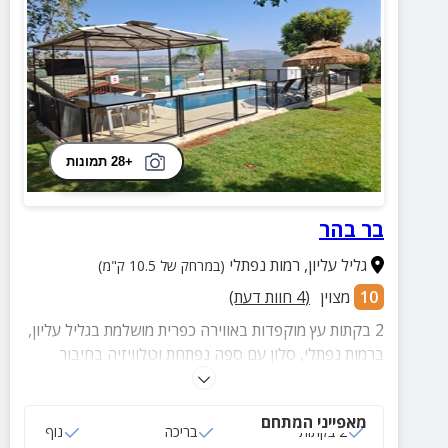
+28 תמונות
בר בהר
גליל עליון
,
רמות נפתלי
(במרחק של 10.5 ק"מ)
10
מצוין
(
4
חוות דעת)
2 בקתות עץ מוקפדות באווירה כפרית מושלמת בגליל עליון,
ברמות נפתלי, סלון עם ספה נפתחת וטלוויזיה בחיבור
כבלים, חדר שינה עם מיטה זוגית, טלוויזיה בחיבור כבלים,
מקום לעד 5 אנשים ועוד.
מאפייני המתחם
2 בקתות
בריכה
נוף