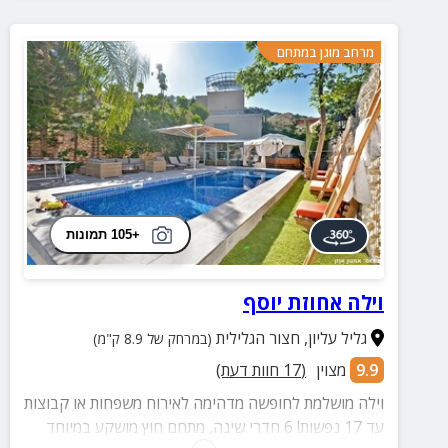
מרחב מוגן במתחם
+105 תמונות
וילה אחוזת יוסף
גליל עליון
,
חצור הגלילית
(במרחק של 8.9 ק"מ)
9.9
מצוין
(
17
חוות דעת)
וילה מושלמת לחופשה מדהימה לאירוח משפחות או קבוצות
עד 17 נפשות! 6 חדרי שינה, מתחם חוץ מושקע במיוחד