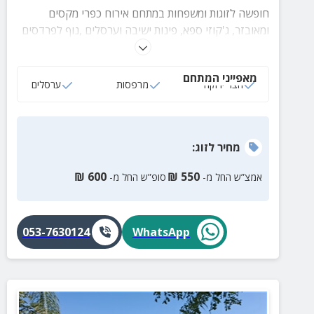
חופשה לזוגות ומשפחות במתחם אירוח כפרי מקסים
ומאובזר, ג'קוזי ספא, פינות ישיבה וערסלים ,נוף לפרדסים
עמדת מנגל, בריכה וארוחות עשירות.
מאפייני המתחם
חצר ירוקה
מרפסות
ערסלים
מחיר
לזוג
:
₪
600
₪
550
אמצ”ש החל מ-
סופ”ש החל מ-
053-7630124
WhatsApp