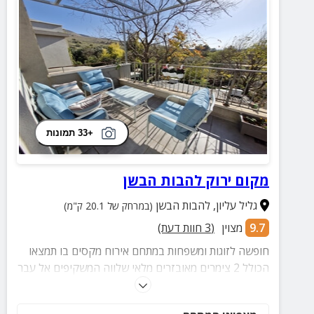
+33 תמונות
מקום ירוק להבות הבשן
גליל עליון
,
להבות הבשן
(במרחק של 20.1 ק"מ)
9.7
מצוין
(
3
חוות דעת)
חופשה לזוגות ומשפחות במתחם אירוח מקסים בו תמצאו
הכולל 2 צימרים מאובזרים מלאי שלווה המשקיפים אל עבר
נופם הממכר של הרי הגולן, החרמון, עמק החולה ורכס
רמים. בצימרים תמצאו מיטות נוחות, מטבחונים מאובזרים,