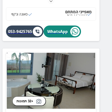
עם בריכה, ג'קוזי ספא, מיטות שיזוף, פינות ישיבה ועוד
פינוקים!
מאפייני המתחם
וילה ל-17 איש
סאונה וג‘קוזי
053-9425765
WhatsApp
+32 תמונות