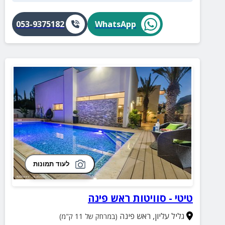
053-9375182
WhatsApp
לעוד תמונות
טיטי - סוויטות ראש פינה
גליל עליון
,
ראש פינה
(במרחק של 11 ק"מ)