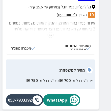
גליל עליון
,
כפר יובל
(במרחק של 25.6 ק"מ)
10
מצוין
(
9
חוות דעת)
אירוח כפרי בהרי החרמון והגולן לזוגות ומשפחות, במתחם
2 בקתות עץ מאובזרות עם חצר מטופחת וירוקה מלאת
אטרקציות לכל הגילאים ולכל הרמות
מאפייני המתחם
2 בקתות עץ
מטבחון מאובזר
מחיר
למשפחה
:
₪
750
₪
700
אמצ”ש החל מ-
סופ”ש החל מ-
053-7933392
WhatsApp