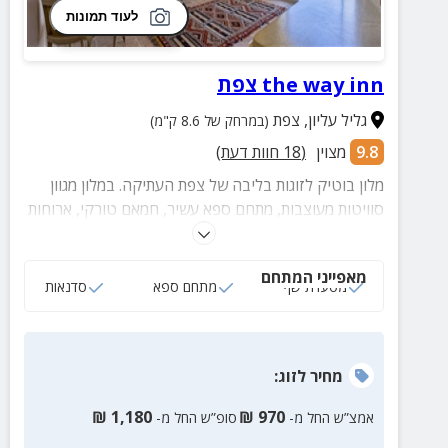
לעוד תמונות
the way inn צפת
גליל עליון
,
צפת
(במרחק של 8.6 ק"מ)
9.8
מצוין
(
18
חוות דעת)
מלון בוטיק לזוגות בליבה של צפת העתיקה. במלון מגוון
סוויטות מעוצבות, מתחם ספא עשיר, חמאם טורקי, ארוחות
שף עשירות וכמובן... נוף קסום מכל עבר.
מאפייני המתחם
מסעדת שף
מתחם ספא
סדנאות
מחיר
לזוג
:
₪
1,180
₪
970
אמצ”ש החל מ-
סופ”ש החל מ-