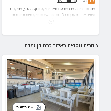
10
מצוין
(
4
חוות דעת)
מתחם בריכה פרטית עם חצר ירוקה ונוף משגע, מתקנים
ואוויר צח ומרענן ובו 3 סוויטות אירוח יוקרתיות ומיוחדות
לזוגות. הסוויטות מאובזרות קומפלט ונהנות מפרטיות
ואינטימיות מלאה!
צימרים נוספים
באיזור
כרם בן זמרה
+41 תמונות