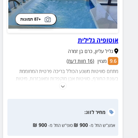
+87 תמונות
אוטופיה גלילית
גליל עליון
,
כרם בן זמרה
9.6
מצוין
(
16
חוות דעת)
מתחם סוויטות משגע הכולל בריכה פרטית המחוממת
בעונת החורף, סוויטות אבן מוקפדות ומאובזרות, מיטות
זוגיות מול מסך טלוויזיה רחב, חדר רחצה מרווח, מטבחון
ונוף מהג'קוזי הפרטי החוצה לחצר פסטורלית.
מחיר
לזוג
:
₪
900
₪
900
אמצ”ש החל מ-
סופ”ש החל מ-