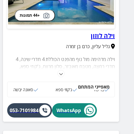
+44 תמונות
וילה לוזון
גליל עליון
,
כרם בן זמרה
וילה מדהימה מול נוף מהפנט הכוללת 4 חדרי שינה, 4
חדרי רחצה, מטבח מאובזר, סלון מרווח, ג'קוזי ספא,
בריכה מקורה ומחוממת, ג'קוזי חיצוני, סאונה יבשה וחצר
עם שולחנות משחק, עמדת BBQ ופינות ישיבה.
מאפייני המתחם
בריכה
ג‘קוזי ספא
סאונה יבשה
053-7101984
WhatsApp