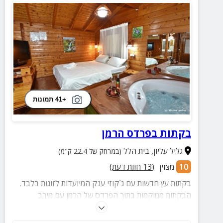
+41 תמונות
בקתות בפרדס הרמן
גליל עליון
,
בית הלל
(במרחק של 22.4 ק"מ)
10
מצוין
(
13
חוות דעת)
בקתות עץ חדשות עם ג`קוזי ענק המיועדות לזוגות בלבד.
הבקתות ממוקמות בתוך הפרדס של הרמן עם מירב
הפרטיות ומשקיפות לנוף המרהיב של החרמון והרי הגליל.