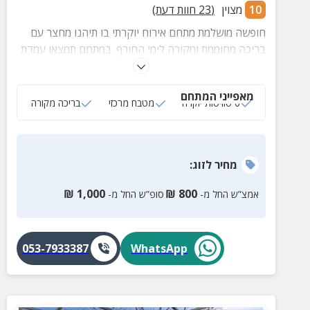
10
מצוין
(
23
חוות דעת)
חופשה מושלמת מתחם אירוח יוקרתי בו תיהנו מחצר עם
בריכה מחוממת ומקורה לימי החורף. במתחם תמצאו עמדת
מנגל גדולה, ג'קוזי ספא זרמים. כל הסוויטות מעוצבות,
מרוהטות ומאובזרות בקפידה.
מאפייני המתחם
6 סוויטות יוקרה
מטבח מרכזי
בריכה מקורה
מחיר
לזוג
:
₪
1,000
₪
800
אמצ”ש החל מ-
סופ”ש החל מ-
053-7933387
WhatsApp