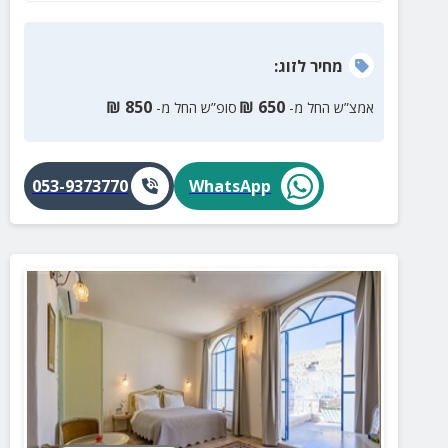
מחיר
לזוג
:
₪
850
₪
650
אמצ”ש החל מ-
סופ”ש החל מ-
053-9373770
WhatsApp