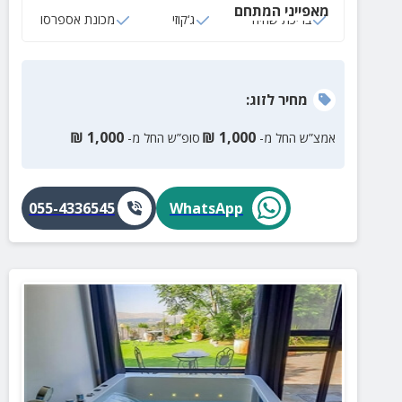
מאפייני המתחם
בריכת שחיה
ג‘קוזי
מכונת אספרסו
מחיר
לזוג
:
₪
1,000
₪
1,000
אמצ”ש החל מ-
סופ”ש החל מ-
055-4336545
WhatsApp