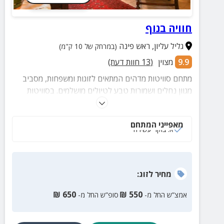
חוויה בנוף
גליל עליון
,
ראש פינה
(במרחק של 10 ק"מ)
9.9
מצוין
(
13
חוות דעת)
מתחם סוויטות מדהים המתאים לזוגות ומשפחות, מסביב
מגוון נחלים ושמורות טבע לטיולים מושלמים. בסוויטות
תיהנו מג'קוזי פרטי וחצר מטופחת ופסטורלית, כל
הסוויטות מאובזרות והנוף הירוק מקיף מכל עבר.
מאפייני המתחם
א. בוקר עשירה
מחיר
לזוג
:
₪
650
₪
550
אמצ”ש החל מ-
סופ”ש החל מ-