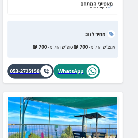
מאפייני המתחם
ג‘קוזי ספא
מחיר
לזוג
:
₪
700
₪
700
אמצ”ש החל מ-
סופ”ש החל מ-
053-2725158
WhatsApp