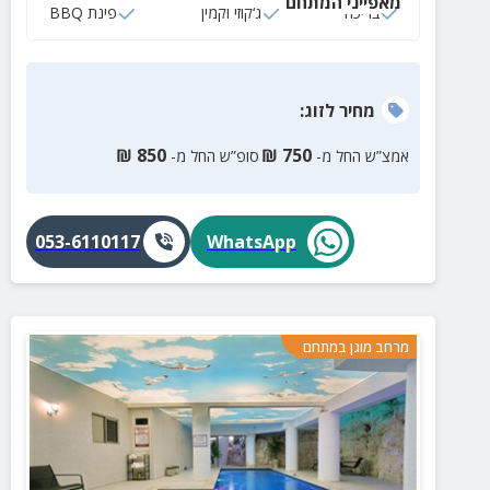
מאפייני המתחם
בריכה
ג‘קוזי וקמין
פינת BBQ
מחיר
לזוג
:
₪
850
₪
750
אמצ”ש החל מ-
סופ”ש החל מ-
053-6110117
WhatsApp
מרחב מוגן במתחם