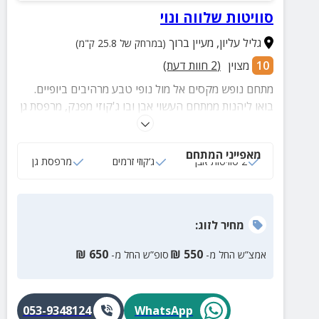
סוויטות שלווה ונוי
גליל עליון
,
מעיין ברוך
(במרחק של 25.8 ק"מ)
10
מצוין
(
2
חוות דעת)
מתחם נופש מקסים אל מול נופי טבע מרהיבים ביופיים.
בואו ליהנות ממתחם העשוי אבן ובו ג'קוזי מפנק, מרפסת גן
וחצר מטופחת, אבזור מלא בכל סוויטה וקרבה אל שמורות
טבע, נחלים ושלל אטרקציות מהנות.
מאפייני המתחם
2 סוויטות אבן
ג‘קוזי זרמים
מרפסת גן
מחיר
לזוג
:
₪
650
₪
550
אמצ”ש החל מ-
סופ”ש החל מ-
053-9348124
WhatsApp