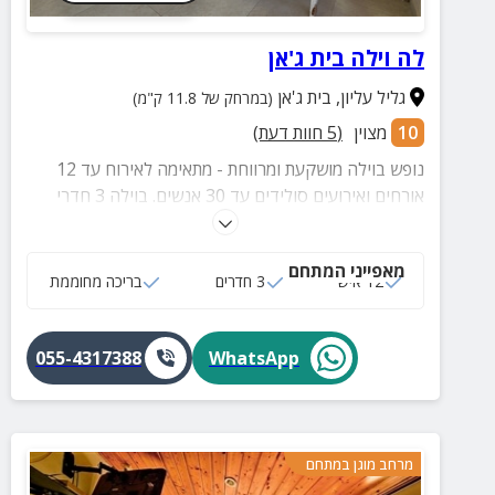
לה וילה בית ג'אן
גליל עליון
,
בית ג'אן
(במרחק של 11.8 ק"מ)
10
מצוין
(
5
חוות דעת)
נופש בוילה מושקעת ומרווחת - מתאימה לאירוח עד 12
אורחים ואירועים סולידים עד 30 אנשים. בוילה 3 חדרי
שינה גדולים, 3 חדרי רחצה, מטבח מאובזר, סלון מהודר,
חצר מרשימה עם בריכה מחוממת ומקורה בימי החורף,
מאפייני המתחם
פינת מנגל, מטבח חיצוני מאובזר, פינות ישיבה ועוד
12 איש
3 חדרים
בריכה מחוממת
הפתעות!
055-4317388
WhatsApp
מרחב מוגן במתחם