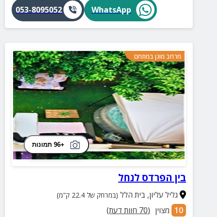
053-8095052
WhatsApp
מרחב מוגן במתחם
+96 תמונות
בין הפרדס לנחל
גליל עליון
,
בית הלל
(במרחק של 22.4 ק"מ)
10
מצוין
(
70
חוות דעת)