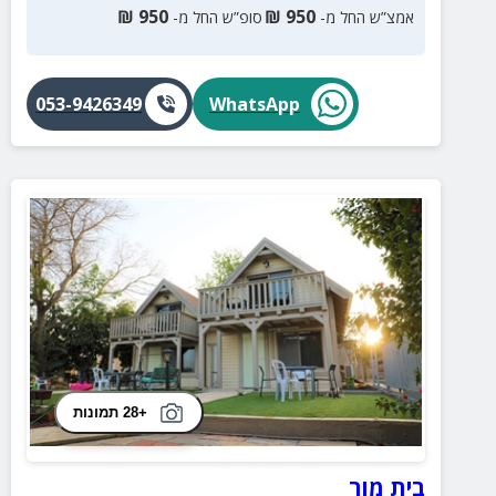
₪
950
₪
950
אמצ”ש החל מ-
סופ”ש החל מ-
053-9426349
WhatsApp
+28 תמונות
בית מור