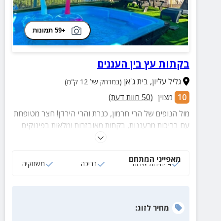
+59 תמונות
בקתות עץ בין העננים
גליל עליון
,
בית ג'אן
(במרחק של 12 ק"מ)
10
מצוין
(
50
חוות דעת)
מול הנופים של הרי חרמון, כנרת והרי הירדן! חצר מטופחת
עם בריכות מרעננות, בקתות מאובזרות ומלאות בפינוקים
ופינות ישיבה נעימות מול הנופים
מאפייני המתחם
4 יחידות אירוח
בריכה
משחקיה
מחיר
לזוג
: