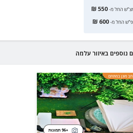
₪
550
צ”ש החל מ-
₪
600
פ”ש החל מ-
ם נוספים
באיזור
עלמה
ב מוגן במתחם
+96 תמונות