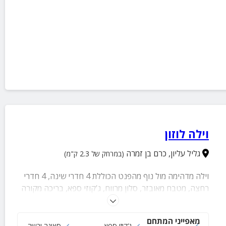
וילה לוזון
גליל עליון
,
כרם בן זמרה
(במרחק של 2.3 ק"מ)
וילה מדהימה מול נוף מהפנט הכוללת 4 חדרי שינה, 4 חדרי
רחצה, מטבח מאובזר, סלון מרווח, ג'קוזי ספא, בריכה מקורה
ומחוממת, ג'קוזי חיצוני, סאונה יבשה וחצר עם שולחנות
משחק, עמדת BBQ ופינות ישיבה.
מאפייני המתחם
בריכה
ג‘קוזי ספא
סאונה יבשה