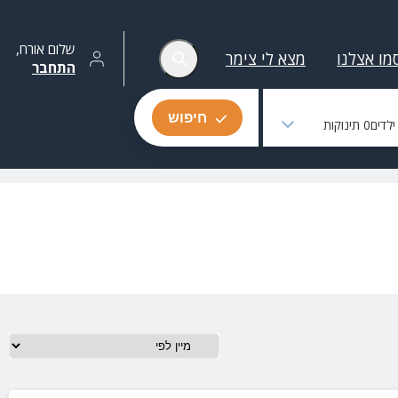
שלום
אורח
,
מו אצלנו
מצא לי צימר
התחבר
חיפוש
לדים
0
תינוקות