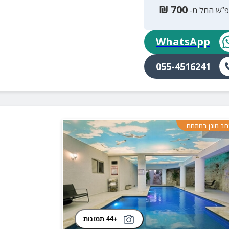
₪
700
פ”ש החל מ-
WhatsApp
055-4516241
ב מוגן במתחם
+44 תמונות