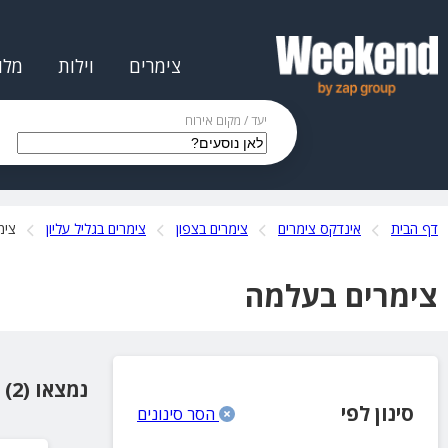
צימרים
וילות
מלו
יעד / מקום אירוח
דף הבית
אינדקס צימרים
צימרים בצפון
צימרים בגליל עליון
צימ
צימרים בעלמה
נמצאו (2) מקומות אירוח
סינון לפי
הסר סינונים