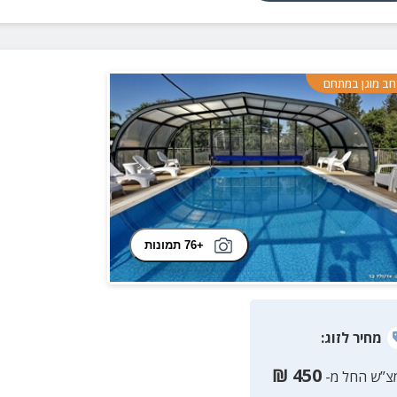
ב מוגן במתחם
+76 תמונות
מחיר
לזוג
:
₪
450
צ”ש החל מ-