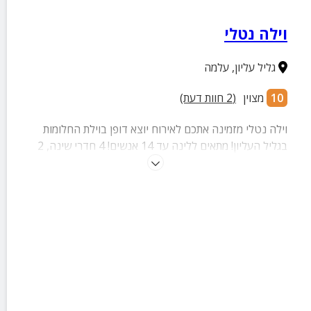
וילה נטלי
גליל עליון
,
עלמה
10
מצוין
(
2
חוות דעת)
וילה נטלי מזמינה אתכם לאירוח יוצא דופן בוילת החלומות
בגליל העליון! מתאים ללינה עד 14 אנשים! 4 חדרי שינה, 2
חדרי רחצה, 2 מתחמי חוץ עם בריכה מפנקת, מיטות שיזוף,
פינות ישיבה, עמדת מנגל ועוד מגוון רחב של פינוקים!