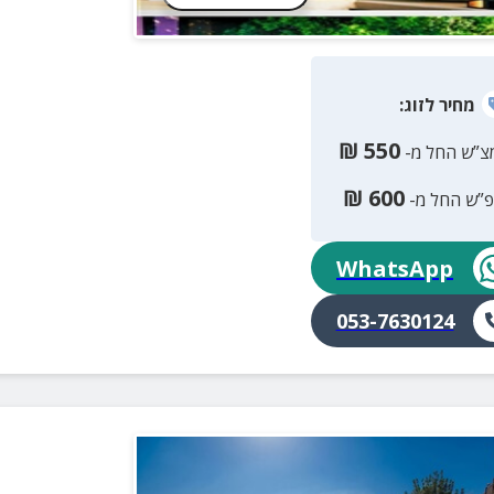
מחיר
לזוג
:
₪
550
צ”ש החל מ-
₪
600
פ”ש החל מ-
WhatsApp
053-7630124