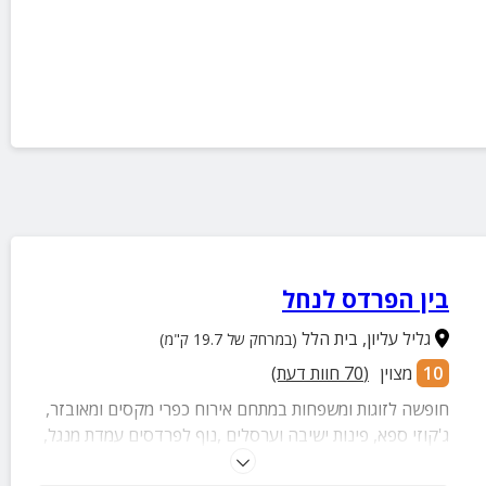
בין הפרדס לנחל
גליל עליון
,
בית הלל
(במרחק של 19.7 ק"מ)
10
מצוין
(
70
חוות דעת)
חופשה לזוגות ומשפחות במתחם אירוח כפרי מקסים ומאובזר,
ג'קוזי ספא, פינות ישיבה וערסלים ,נוף לפרדסים עמדת מנגל,
בריכה וארוחות עשירות.