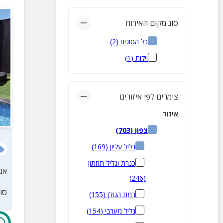
סוג מקום האירוח
כל הסוגים
(
2
)
וילות
(
1
)
צימרים לפי איזורים
איזור
צפון
(
703
)
גליל עליון
(
169
)
כנרת וגליל תחתון
אמ
)
246
(
סו
רמת הגולן
(
155
)
גליל מערבי
(
154
)