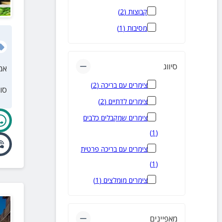
איילת השחר
(
3
)
קבוצות
(
2
)
בית ג'אן
(
3
)
מסיבות
(
1
)
אליפלט
(
3
)
חצור הגלילית
(
3
)
סיווג
אמ
כפר שמאי
(
3
)
צימרים עם בריכה
(
2
)
סו
מעיין ברוך
(
3
)
צימרים לדתיים
(
2
)
מטולה
(
3
)
צימרים שמקבלים כלבים
ספסופה
(
3
)
)
1
(
שפר
(
3
)
צימרים עם בריכה פרטית
שזור
(
3
)
)
1
(
יסוד המעלה
(
3
)
צימרים מומלצים
(
1
)
ביריה
(
2
)
גונן
(
2
)
מאפיינים
קיבוץ הגושרים
(
2
)