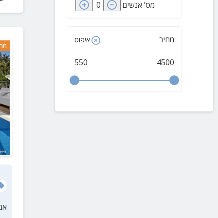
מס’ אנשים
0
קיבוץ דפנה
(
1
)
דובב
(
1
)
גדות
(
1
)
מחיר
איפוס
מרח
אצבע הגליל
(
1
)
550
4500
חוות הנמורה
(
1
)
חולתה
(
1
)
חורפיש
(
1
)
יפתח
(
1
)
קדיתא
(
1
)
כפר בלום
(
1
)
מחניים
(
1
)
מנרה
(
1
)
מרגליות
(
1
)
אמ
מושב מירון
(
1
)