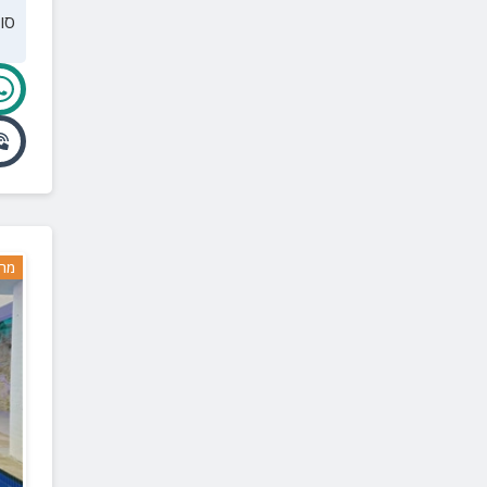
סו
משגב עם
(
1
)
דלתון
(
1
)
פרוד
(
1
)
ריחאנייה
(
1
)
סאג'ור
(
1
)
קיבוץ שניר
(
1
)
תל חי
(
1
)
מרח
ורד הגליל
(
1
)