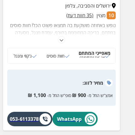
ירושלים והסביבה
,
צלפון
10
מצוין
(
35
חוות דעת)
נופש באחוזה מושקעת בה תמצאו פשוט הכל! חוות סוסים
במתחם, בריכה המחוממת בחורף, עמדת מנגל, מסעדה
בקרבת מקום, סוויטות קסומות עם ג'קוזי בחדרי השינה
וצמחייה מכל עבר.
מאפייני המתחם
בריכה מחוממת
חוות סוסים
ג‘קוזי ומנגל
מחיר
לזוג
:
₪
1,100
₪
900
אמצ”ש החל מ-
סופ”ש החל מ-
053-6113378
WhatsApp