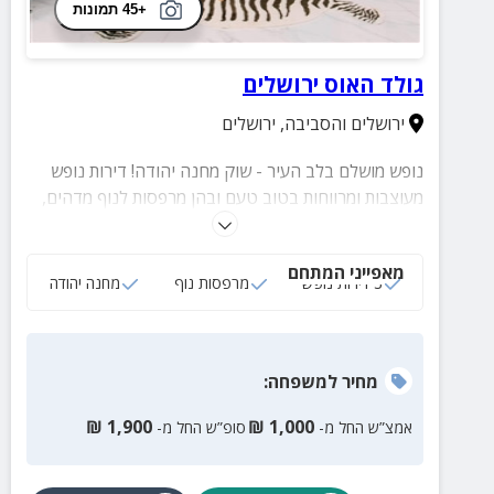
+45 תמונות
גולד האוס ירושלים
ירושלים והסביבה
,
ירושלים
נופש מושלם בלב העיר - שוק מחנה יהודה! דירות נופש
מעוצבות ומרווחות בטוב טעם ובהן מרפסות לנוף מדהים,
איבזור מלא, התאמות לאירועים ייחודים, יש אפשרות
לארוחות, טיפולי ספא מפנקים ועוד.
מאפייני המתחם
3 דירות נופש
מרפסות נוף
מחנה יהודה
מחיר
למשפחה
:
₪
1,900
₪
1,000
אמצ”ש החל מ-
סופ”ש החל מ-