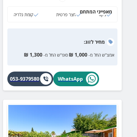
מקסימות.
מאפייני המתחם
ג‘קוזי
חצר פרטית
קומת גלריה
מחיר
לזוג
:
₪
1,300
₪
1,000
אמצ”ש החל מ-
סופ”ש החל מ-
053-9379580
WhatsApp