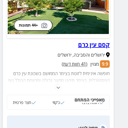
+44 תמונות
קסם עין כרם
ירושלים והסביבה
,
ירושלים
9.9
מצוין
(
41
חוות דעת)
חופשה אינימית לזוגות בצימר הממושם בשכונת עין כרם
הפסטורלית. בצימר תיהנו מחצר גדולה ומרווחת הכולל נוף
מרהיב, פינת ישיבה מוצלת וערסלים.
מאפייני המתחם
לזוגות בלבד
ג‘קוזי
חצר פרטית
מחיר
לזוג
: