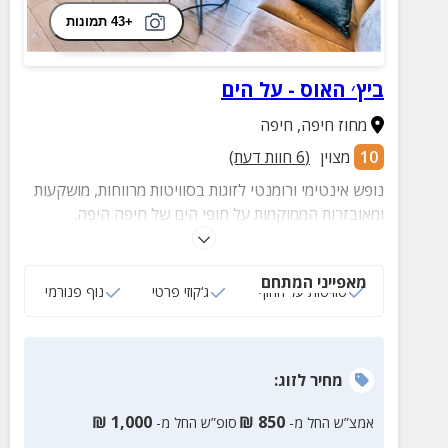
+43 תמונות
ביץ׳ האוס - על הים
מחוז חיפה
,
חיפה
10
מצוין
(
6
חוות דעת)
נופש אינטימי ורומנטי לזוגות בסוויטות מרווחות, מושקעות
ומאובזרות הממוקמות על חופי הים של חיפה היפה.
בסוויטות תיהנו מחדר שינה גדו, ג'קוזי מפנק עם נוף לים,
מטבח מאובזר, חדר רחצה ומרפסת נוף פרטית.
מאפייני המתחם
סוויטות על החוף
ג‘קוזי פרטי
נוף פנורמי
מחיר
לזוג
:
₪
1,000
₪
850
אמצ”ש החל מ-
סופ”ש החל מ-