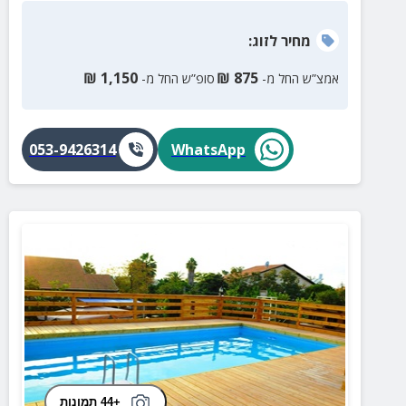
מחיר
לזוג
:
₪
1,150
₪
875
אמצ”ש החל מ-
סופ”ש החל מ-
053-9426314
WhatsApp
+44 תמונות