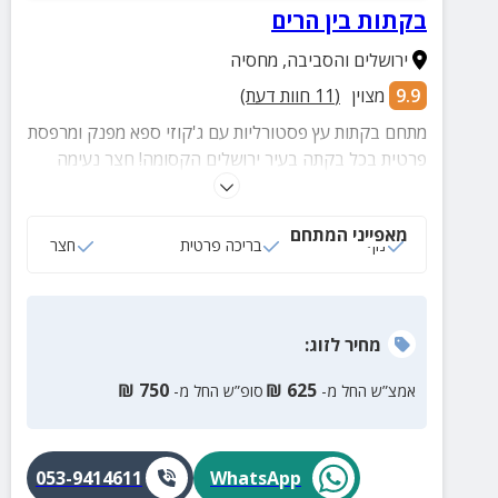
בקתות בין הרים
ירושלים והסביבה
,
מחסיה
9.9
מצוין
(
11
חוות דעת)
מתחם בקתות עץ פסטורליות עם ג'קוזי ספא מפנק ומרפסת
פרטית בכל בקתה בעיר ירושלים הקסומה! חצר נעימה
ומטופחת תיהנו מבריכה סאונה יבשה, אבזור מלא ואירוח
אדיב מכל הלב!
מאפייני המתחם
נוף
בריכה פרטית
חצר
מחיר
לזוג
:
₪
750
₪
625
אמצ”ש החל מ-
סופ”ש החל מ-
053-9414611
WhatsApp