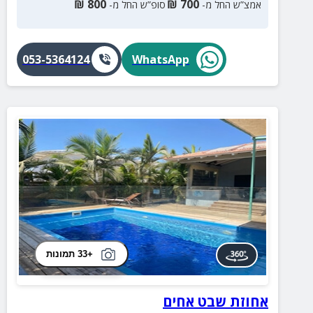
₪
800
₪
700
אמצ”ש החל מ-
סופ”ש החל מ-
053-5364124
WhatsApp
+33 תמונות
אחוזת שבט אחים