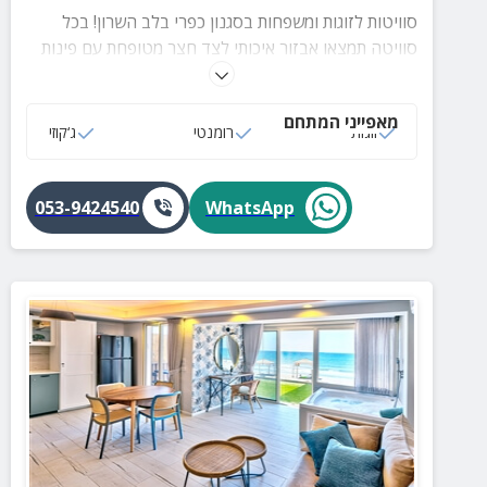
סוויטות לזוגות ומשפחות בסגנון כפרי בלב השרון! בכל
סוויטה תמצאו אבזור איכותי לצד חצר מטופחת עם פינות
ישיבה - והכל במרחק נסיעה קצר ממרכז הארץ.
מאפייני המתחם
זוגות
רומנטי
ג‘קוזי
053-9424540
WhatsApp