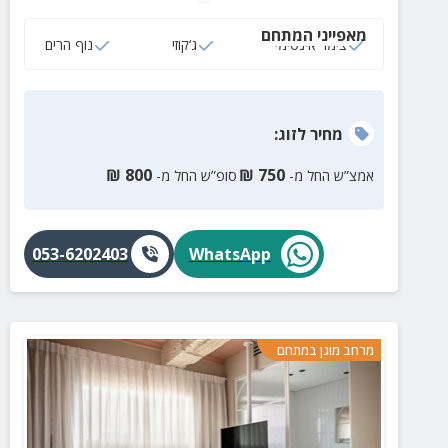
ישיבה.
מאפייני המתחם
צימר אינטימי
ג‘קוזי
נוף הרים
מחיר
לזוג
:
₪
800
₪
750
אמצ”ש החל מ-
סופ”ש החל מ-
053-6202403
WhatsApp
מרחב מוגן במתחם