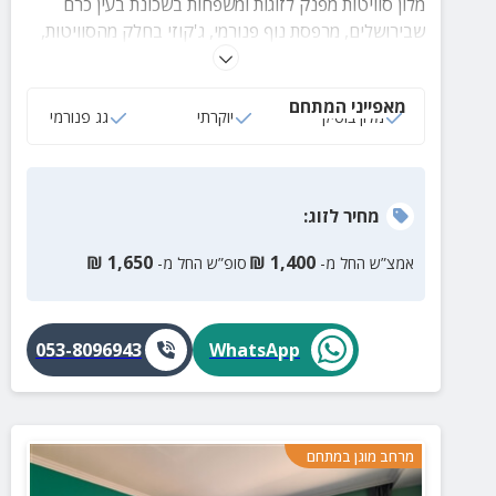
מלון סוויטות מפנק לזוגות ומשפחות בשכונת בעין כרם
שבירושלים, מרפסת נוף פנורמי, ג'קוזי בחלק מהסוויטות,
מיני בר ללא תשלום ועוד שלל פינוקים.
מאפייני המתחם
מלון בוטיק
יוקרתי
גג פנורמי
מחיר
לזוג
:
₪
1,650
₪
1,400
אמצ”ש החל מ-
סופ”ש החל מ-
053-8096943
WhatsApp
מרחב מוגן במתחם