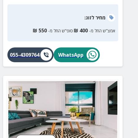
לחוף, למסעדות ולכל האטרקציות. החופשה שלכם
מתחילה כאן הזמינו עוד היום!
מחיר
לזוג
:
₪
550
₪
400
אמצ”ש החל מ-
סופ”ש החל מ-
055-4309764
WhatsApp