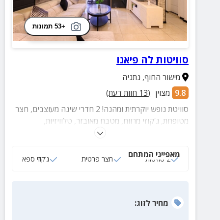
+53 תמונות
סוויטות לה פיאנו
מישור החוף
,
נתניה
9.8
מצוין
(
13
חוות דעת)
סוויטת נופש יוקרתית ומהנה! 2 חדרי שינה מעוצבים, חצר
מטופחת, ג'קוזי מרווח, מטבח מאובזר, טלוויזיות,
נטפליקס, תאורה רומנטית, חדר רחצה מפנק ועוד.
מאפייני המתחם
2 סוויטות
חצר פרטית
ג‘קוזי ספא
מחיר
לזוג
: