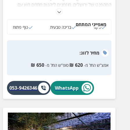
המהפנט של ירושלים. מוזמנים ליהנות מתחם חוץ עם
בריכה טבעית של מי מעיין, ג'קוזי ספא מפנק ועוד מגוון
הפתעות!
מאפייני המתחם
ג‘קוזי
בריכה טבעית
נוף פתוח
מחיר
לזוג
:
₪
650
₪
620
אמצ”ש החל מ-
סופ”ש החל מ-
053-9426346
WhatsApp