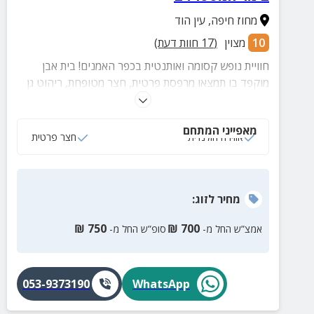
מחוז חיפה
,
עין הוד
10
מצוין
(
17
חוות דעת)
חוויית נופש קסומה ואותנטית בכפר האמנים! בית אבן
מוקפד בו תמצאו מרפסת פרטית, חצר מטופחת, ריהוט גן
ונוף מקסים לים התיכון! וכל זה במרחק הליכה קצר ממגוון
אטרקציות מעולות.
מאפייני המתחם
אווירה הולנדית
חצר פרטית
מחיר
לזוג
:
₪
750
₪
700
אמצ”ש החל מ-
סופ”ש החל מ-
053-9373190
WhatsApp