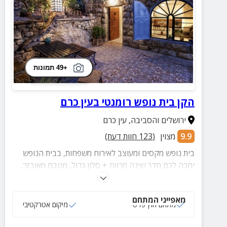
+49 תמונות
הקן בית נופש רומנטי בעין כרם
ירושלים והסביבה
,
עין כרם
9.9
מצוין
(
123
חוות דעת)
בית נופש מקסים ומעוצב לאירוח משפחות, בבית הנופש
יחכה לכם חדר שינה מרווח + סלון גדול, מטבח מאובזר,
חדר רחצה, מתחם חוץ הכולל חצר פסטורלית + פינות
ישיבה נוחות ועוד.
מאפייני המתחם
מתחם חוץ פרטי
מיקום אטרקטיבי