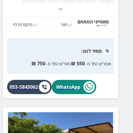
במושבה' במבנה אבן מטופח המציע יחידות לזוגות
ומשפחות בקרבת המדרחוב, מוזיאון המושבה, גלריות
ואטרקציות רבות ומגוונות המבטיחות הנאה מרובה לכל גיל.
מאפייני המתחם
ג‘קוזי
חצר
מיקום מרכזי
מחיר
לזוג
:
₪
750
₪
550
אמצ”ש החל מ-
סופ”ש החל מ-
053-5843062
WhatsApp