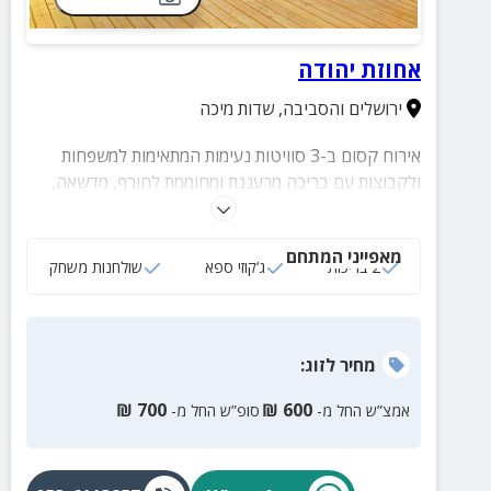
אחוזת יהודה
ירושלים והסביבה
,
שדות מיכה
אירוח קסום ב-3 סוויטות נעימות המתאימות למשפחות
ולקבוצות עם בריכה מרעננת ומחוממת לחורף, מדשאה,
פינת מנגל, פינות ישיבה, ג'קוזי ספא ועוד מגוון פינוקים.
המתחם מתאים גם לאירועים עד 50 איש.
מאפייני המתחם
2 בריכות
ג‘קוזי ספא
שולחנות משחק
מחיר
לזוג
:
₪
700
₪
600
אמצ”ש החל מ-
סופ”ש החל מ-