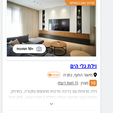
מרחב מוגן במתחם
+50 תמונות
וילת גלי הים
מישור החוף
,
נתניה
מבצע
10
מצוין
(
1
חוות דעת)
וילה מרווחת עם בריכה פרטית מחוממת ומקורה, במרחק
הליכה קצר מהחוף. הוילה כוללת 5 חדרי שינה, סלון גדול
עם מרפסת לנוף הים, ומטבח מאובזר. בחצר הפרטית
פינות ישיבה, שולחן סנוקר ופינת מנגל – לחופשה מהנה