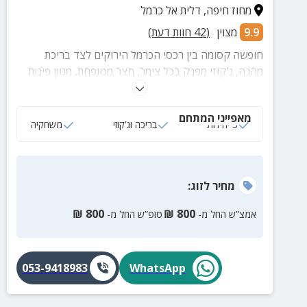
מחוז חיפה
,
דלית אל כרמל
9.9
מצוין
(
42
חוות דעת)
חופשה קסומה בין רכסי הכרמל הירוקים לצד בריכת
מהנה, ג'קוזי מפנק בכל צימר, חצר מטופחת, מגוון פינות
ישיבה, עמדת ברביקיו וארוחות משובחות מהמטבח הדרוזי
האהוב.
מאפייני המתחם
5 יחידות
בריכה וג‘קוזי
משחקיה
מחיר
לזוג
:
₪
800
₪
800
אמצ”ש החל מ-
סופ”ש החל מ-
053-9418983
WhatsApp