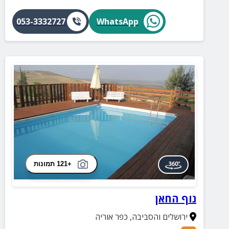
053-3332727
WhatsApp
+121 תמונות
נוף החאן
ירושלים והסביבה
,
כפר אוריה