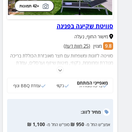
+42 תמונות
סוויטת שקיעה בפנינה
מישור החוף
,
נעלה
9.8
מצוין
(
25
חוות דעת)
סוויטה לזוגות ומשפחות עם חצר מאובזרת הכוללת בריכה
מגודרת ומחוממת, ג'קוזי, מיטות שיזוף וערסלים, עמדת
BBQ ועוד.
מאפייני המתחם
בריכה מגודרת
ג‘קוזי
עמדת BBQ ונוף
מחיר
לזוג
:
₪
1,100
₪
950
אמצ”ש החל מ-
סופ”ש החל מ-