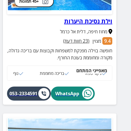
+45 תמונות
וילת נסיכת היערות
מחוז חיפה
,
דלית אל כרמל
9.4
מצוין
(
23
חוות דעת)
חופשה בוילה מפנקת למשפחות וקבוצות עם בריכה גדולה,
מקורה ומחוממת בעונת החורף.
מאפייני המתחם
ג‘קוזי ספא
בריכה מחוממת
נוף
053-2334591
WhatsApp