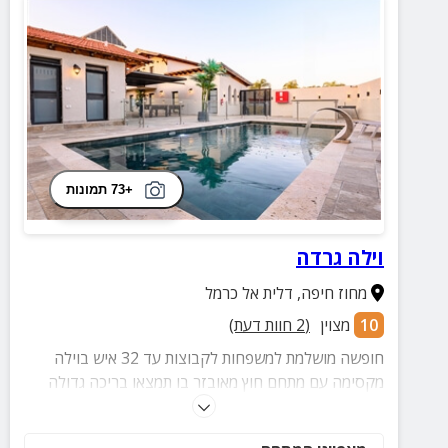
+73 תמונות
וילה גרדה
מחוז חיפה
,
דלית אל כרמל
10
מצוין
(
2
חוות דעת)
חופשה מושלמת למשפחות לקבוצות עד 32 איש בוילה
מקסימה עם מתחם חוץ מאובזר בו תמצאו בריכה גדולה
ומגודרת, ג'קוזי ספא, מיטות שיזוף, שולחן סנוקר, מטבח
חוץ עם עמדת מנגל, מגוון פינות ישיבה מוצלות, שולחן אוכל