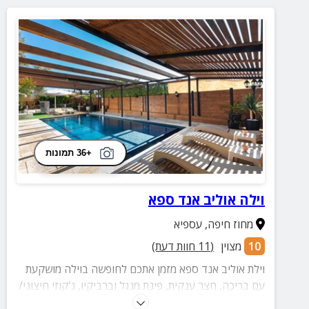
+36 תמונות
וילה אוליב אנד ספא
מחוז חיפה
,
עספיא
10
מצוין
(
11
חוות דעת)
וילת אוליב אנד ספא מזמן אתכם לחופשה בוילה מושקעת
עם בריכה, חצר ענקית, פינת מנגל וברביקיו, ג'קוזי חיצוני/
בנוסף בוילה תוכלו ליהנות ממכונת אספרסו במטבח,