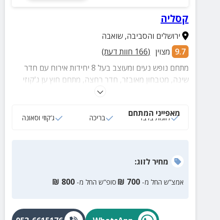
קסליה
ירושלים והסביבה
,
שואבה
9.7
מצוין
(
166
חוות דעת)
מתחם נופש נעים ומעוצב בעל 8 יחידות אירוח עם חדר
שינה, מטבחון מאובזר, חדר רחצה, מתחם חוץ ען ג'קוזי
חיצוני, בריכה, סאונה ועוד.
מאפייני המתחם
לזוגות בלבד
בריכה
ג‘קוזי וסאונה
מחיר
לזוג
:
₪
800
₪
700
אמצ”ש החל מ-
סופ”ש החל מ-