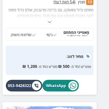
10
מצוין
(
54
חוות דעת)
מתחם גדול ומושקע, עם בריכה מרעננת, אולם גדול פתוח
לנוף, מטבח משותף ענק עם מנגל, צימרים מרווחים,
שולחנות משחק ועוד.
מאפייני המתחם
בריכה מקורה
ג‘קוזי
שולחנות משחק
מחיר
לזוג
:
₪
1,200
₪
500
אמצ”ש החל מ-
סופ”ש החל מ-
053-9426322
WhatsApp