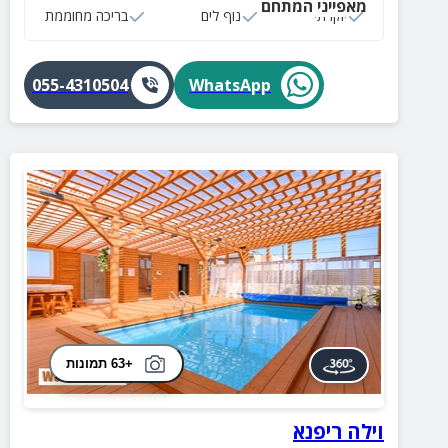
מאפייני המתחם
ונוחה.
יוקרתי
נוף לים
בריכה מחוממת
055-4310504
WhatsApp
+63 תמונות
וילה ריפנא