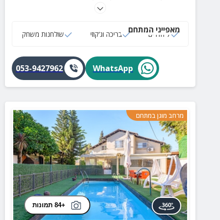
עשירה.
מאפייני המתחם
7 חדרים
בריכה וג‘קוזי
שולחנות משחק
053-9427962
WhatsApp
מרחב מוגן במתחם
+84 תמונות