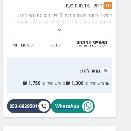
10
מצוין
(
18
חוות דעת)
חופשה לזוגות ומשפחות עד 5 איש בסוויטה מאובזרת
ומרווחת עם חצר גדולה הכוללת בריכה גדולה, מחוממת
ומפנקת, ג'קוזי ספא, מטבח חיצוני ועוד
מאפייני המתחם
בריכה מחוממת
ג‘קוזי
מטבח חוץ
מחיר
לזוג
:
₪
1,750
₪
1,300
אמצ”ש החל מ-
סופ”ש החל מ-
053-6829501
WhatsApp