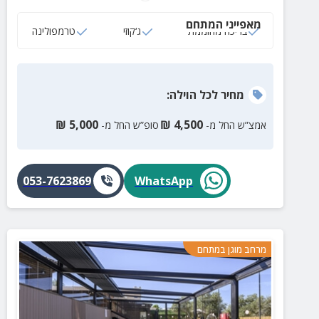
שולחן סנוקר בסלון וחדרי שינה עם טלוויזיות חכמות.
מאפייני המתחם
בריכה מחוממת
ג‘קוזי
טרמפולינה
מחיר
לכל הוילה
:
₪
5,000
₪
4,500
אמצ”ש החל מ-
סופ”ש החל מ-
053-7623869
WhatsApp
מרחב מוגן במתחם