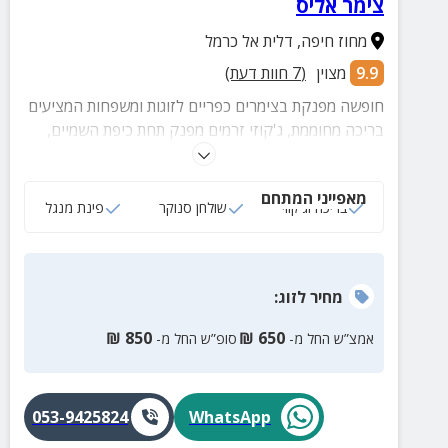
צימר אליס
מחוז חיפה
,
דלית אל כרמל
9.9
מצוין
(
7
חוות דעת)
חופשה מפנקת בצימרים כפריים לזוגות ומשפחות המציעים
בריכה מחוממת, ג'קוזי זרמים מפנק תחת כיפת השמיים,
נופים הרריים מדהימים ואירוח דרוזי חם.
מאפייני המתחם
בריכה וג'קוזי
שולחן סנוקר
פינת מנגל
מחיר
לזוג
:
₪
850
₪
650
אמצ”ש החל מ-
סופ”ש החל מ-
053-9425824
WhatsApp