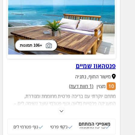
+106 תמונות
פנטהאוז שמיים
מישור החוף
,
נתניה
10
מצוין
(
1
חוות דעת)
מתחם יוקרתי עם בריכה פרטית מחוממת ומגודרת,
המעניקה פרטיות מלאה ונוף פנורמי עוצר נשימה לים –
לחוויית אירוח יוקרתית ומהנה בכל עונות השנה.
מאפייני המתחם
בריכה מחוממת
ג‘קוזי פרטי
נוף פנורמי לים