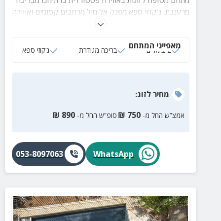
מתחם מטופח לזוגות באווירה פסטורלית בו תיהנו מבריכה
מרעננת, ג'קוזי ספא מפנק אל מול מרחבים קסומים ואווירה
מלאת אהבה.
מאפייני המתחם
2 צימרים
בריכה מגודרת
ג‘קוזי ספא
מחיר
לזוג
:
₪
890
₪
750
אמצ”ש החל מ-
סופ”ש החל מ-
053-8097063
WhatsApp