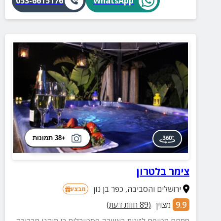
053-6615176
WhatsApp
+38 תמונות
צימר בלטרון
ירושלים והסביבה
,
כפר בן נון
מבצע
9.9
מצוין
(
89
חוות דעת)