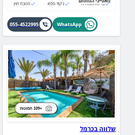
מאפייני המתחם
גדול ל-32 סועדים, טלוויזיה 75 אינץ' ועוד.
בריכה מגודרת
ג‘קוזי ספא
מטבח חוץ
055-4522995
WhatsApp
+109 תמונות
שלווה בכרמל