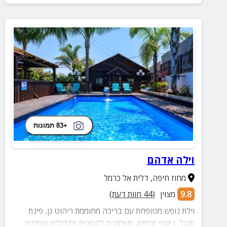
+83 תמונות
וילה אדהם
מחוז חיפה
,
דלית אל כרמל
9.8
מצוין
(
44
חוות דעת)
וילת נופש מטופחת עם בריכה מחוממת ריהוט גן, פינת
מנגל, ג׳קוזי זרמים, משחקים לקטנים ולגדולים וצמחיה