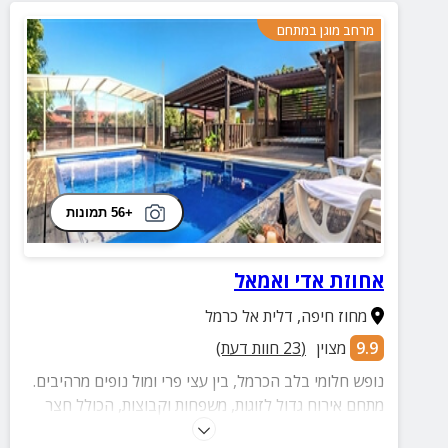
מרחב מוגן במתחם
+56 תמונות
אחוזת אדי ואמאל
מחוז חיפה
,
דלית אל כרמל
9.9
מצוין
(
23
חוות דעת)
נופש חלומי בלב הכרמל, בין עצי פרי ומול נופים מרהיבים.
מתחם אירוח גדול לזוגות, משפחות וקבוצות, הכולל חצר
מטופחת עם בריכה מפוארת, ג'קוזי ספא, עמדת מנגל