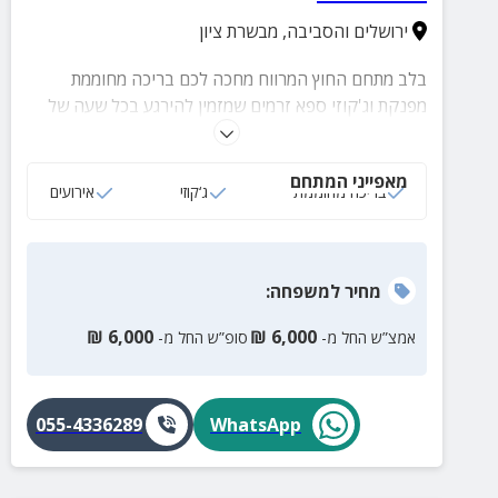
ירושלים והסביבה
,
מבשרת ציון
בלב מתחם החוץ המרווח מחכה לכם בריכה מחוממת
מפנקת וג'קוזי ספא זרמים שמזמין להירגע בכל שעה של
היום. סביבם פינות ישיבה מעוצבות, מטבח חוץ ומנגל
מקצועי, המאפשרים אירוח מושלם של חברים ובני משפחה.
מאפייני המתחם
הבריכה המחוממת הופכת את המקום לאטרקטיבי גם
בריכה מחוממת
ג‘קוזי
אירועים
בעונות קרירות יותר, וכל רגע במתחם החוץ הופך לחוויה
של שלווה וכיף.
מחיר
למשפחה
:
₪
6,000
₪
6,000
אמצ”ש החל מ-
סופ”ש החל מ-
055-4336289
WhatsApp