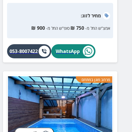
מחיר
לזוג
:
₪
900
₪
750
אמצ”ש החל מ-
סופ”ש החל מ-
053-8007422
WhatsApp
מרחב מוגן במתחם