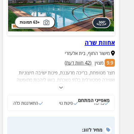
+63 תמונות
אחוזת שרה
מישור החוף
,
בית אלעזרי
9.9
מצוין
(
42
חוות דעת)
חצר מטופחת, בריכה מרעננת, פינות ישיבה חיצוניות
ואווירה פסטורלית בלתי נשכחת. בואו ליהנות מחופשה
לזוגות ומשפחות במתחם שלא תרצו לצאת ממנו...
מאפייני המתחם
בריכה
פינות נוי
התארגנות כלה
מחיר
לזוג
: