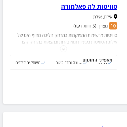
סוויטות לה פאלמורה
אילת
,
אילת
10
מצוין
(
5
חוות דעת)
סוויטות מרשימות הממוקמות במרחק הליכה מחוף הים של
אילת. הסוויטות נעימות ומאובזרות ונמצאות במרחק קצר
ממוקדי הבילוי השווים של העיר!
מאפייני המתחם
בריכה
סאונה וחדר כושר
משחקייה לילדים