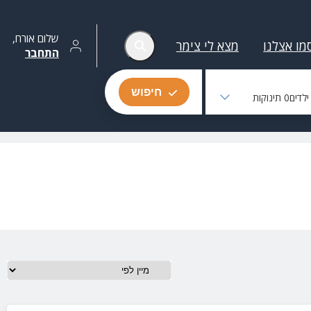
שלום
אורח
,
מו אצלנו
מצא לי צימר
התחבר
חיפוש
לדים
0
תינוקות