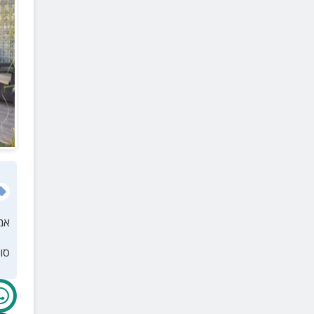
אמ
סו