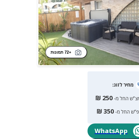
+72 תמונות
מחיר
לזוג
:
₪
250
צ”ש החל מ-
₪
350
פ”ש החל מ-
WhatsApp