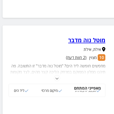
מוטל נוה מדבר
אילת
,
אילת
10
מצוין
(
2
חוות דעת)
מחפשים חופשה ליד הים? "מוטל נוה מדבר" זו התשובה. פה
תיהנו ממלון הממוקם במרחק הליכה קצר מהים, לצד מקומות
בילוי ואטרקציות. החדרים נוחים ומרווחים.
מאפייני המתחם
אכסנייה באילת
מיקום מרכזי
ליד הים