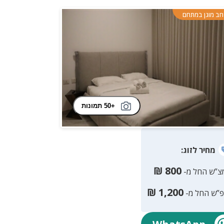
ב מוגן במתחם
+50 תמונות
מחיר
לזוג
:
₪
800
צ”ש החל מ-
₪
1,200
פ”ש החל מ-