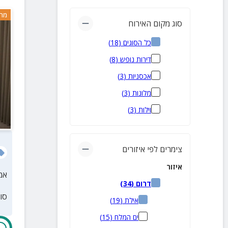
מרח
סוג מקום האירוח
כל הסוגים
(
18
)
דירות נופש
(
8
)
אכסניות
(
3
)
מלונות
(
3
)
וילות
(
3
)
צימרים לפי איזורים
איזור
אמ
דרום
(
34
)
סו
אילת
(
19
)
ים המלח
(
15
)