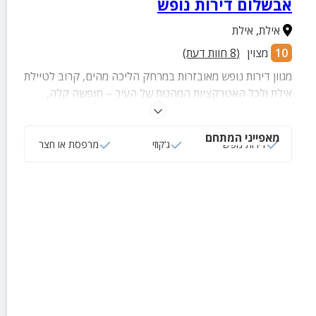
אבשלום דירות נופש
אילת
,
אילת
10
מצוין
(
8
חוות דעת)
מגוון דירות נופש מאובזרות במרחק הליכה מהים, קרוב לטיילת
אילת ולכל האטרקציות המהנות של העיר – חופשה קלה,
נוחה ומהנה ממש במרחק הליכה מקו המים.
מאפייני המתחם
דירות נופש
ג‘קוזי
מרפסת או חצר