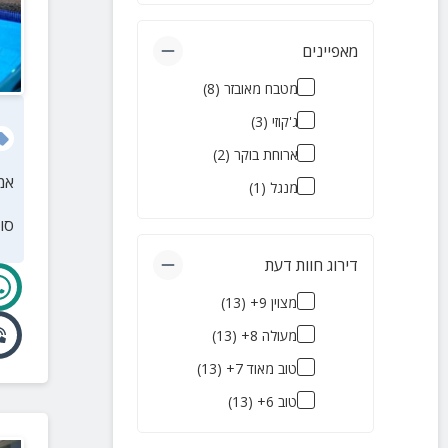
צימרים יוקרתיים
(
11
)
צימרים עם בריכה פרטית
מאפיינים
)
10
(
מטבח מאובזר
(
8
)
להשכרה לטווח קצר
(
10
)
ג'קוזי
(
3
)
צימרים עם נוף
(
8
)
ארוחת בוקר
(
2
)
צימרים רומנטיים
(
6
)
אמ
מנגל
(
1
)
צימרים שמקבלים כלבים
סו
)
5
(
דירוג חוות דעת
מלונות בוטיק
(
3
)
מצוין 9+
(
13
)
צימרים לירח דבש
(
1
)
מעולה 8+
(
13
)
טוב מאוד 7+
(
13
)
טוב 6+
(
13
)