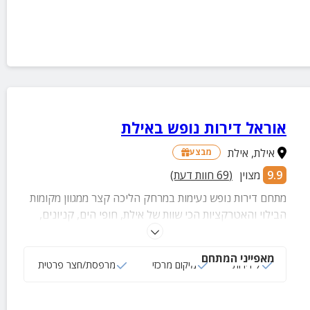
אוראל דירות נופש באילת
אילת
,
אילת
מבצע
9.9
מצוין
(
69
חוות דעת)
מתחם דירות נופש נעימות במרחק הליכה קצר ממגוון מקומות
הבילוי והאטרקציות הכי שוות של אילת, חופי הים, קניונים,
בתי קפה, מסעדות, פאבים ועוד.
מאפייני המתחם
7 דירות
מיקום מרכזי
מרפסת/חצר פרטית