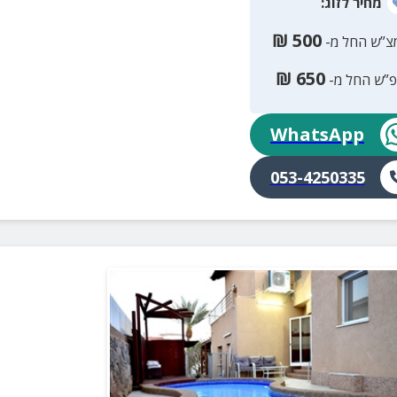
מחיר
לזוג
:
₪
500
צ”ש החל מ-
₪
650
פ”ש החל מ-
WhatsApp
053-4250335