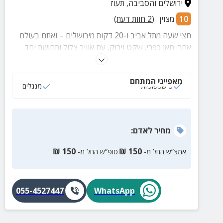
ירושלים והסביבה
,
תעוז
10
מצוין
(
2
חוות דעת)
חצי שעה מתל אביב ו-20 דקות מירושלים – ואתם בעולם
אחר: חאן כפרי, שקט וירוק, עם אוויר צלול ותחושת יחד
אמיתית. המקום המושלם למשפחות עם ילדים– עם
מרחבים ללינה משותפת, פינות ישיבה נעימות, מטבח
מאפייני המתחם
מאובזר ושטח פתוח לפעילויות. בחוץ מחכה לכם בוסתן עם
3 שכשוכיות
מנגלים
עצי פרי, שכשוכיות, מדורה, מנגל ופינות פיקניק. אפשר
להזמין גם סדנאות וארוחות
מחיר
לאדם
:
₪
150
₪
150
אמצ”ש החל מ-
סופ”ש החל מ-
055-4527447
WhatsApp