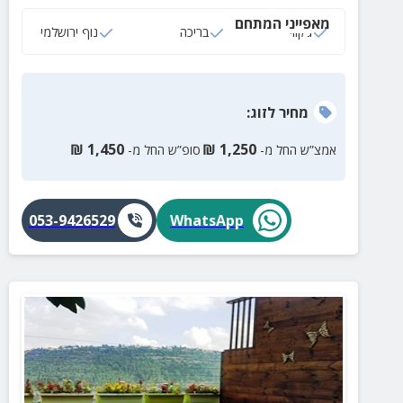
לבלות.
מאפייני המתחם
ג‘קוזי
בריכה
נוף ירושלמי
מחיר
לזוג
:
₪
1,450
₪
1,250
אמצ”ש החל מ-
סופ”ש החל מ-
053-9426529
WhatsApp