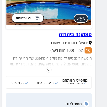
+62 תמונות
טוסקנה ביהודה
ירושלים והסביבה
,
שואבה
10
מצוין
(
100
חוות דעת)
חופשה רומנטית לזוגות מול נוף מהפנט של הרי יהודה
במתחם נופש עם 2 צימרים מושקעים בהם תוכלו ליהנות
ג'קוזי פרטי, בריכה מפנקת, מיטות שיזוף, בוסתן עצי פרי
ועוד.
מאפייני המתחם
צימר רומנטי
בריכה פרטית
ג‘קוזי פרטי
מחיר
לזוג
: