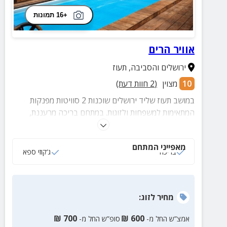
+16 תמונות
אוויר הרים
ירושלים והסביבה
,
תעוז
10
מצוין
(
2
חוות דעת)
במושב תעוז שליד ירושלים שוכנות 2 סוויטות מפנקות
המתאימות למשפחות ולזוגות. במתחם בריכה מרעננת,
ג'קוזי ספא ונוף הרים עוצר נשימה.
מאפייני המתחם
בריכה
ג‘קוזי ספא
מחיר
לזוג
:
₪
700
₪
600
אמצ”ש החל מ-
סופ”ש החל מ-