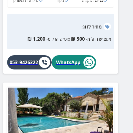
בריכה מקורה
ג‘קוזי
שולחנות משחק
מחיר
לזוג
:
₪
1,200
₪
500
אמצ”ש החל מ-
סופ”ש החל מ-
053-9426322
WhatsApp