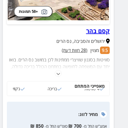
+58 תמונות
קסם בהר
ירושלים והסביבה
,
נס הרים
9.5
מצוין
(
28
חוות דעת)
סוויטות בסגנון שוויצרי ממתינות לכן במושב נס הרים. בואו
יחד עם המשפחה לחופשה במתחם הכולל בריכה גדולה,
חצר ופינת ישיבה המשקיפה לנוף מדהים.
מאפייני המתחם
4 סוויטות
בריכה
ג‘קוזי
מחיר
לזוג
:
₪
850
₪
700
אמצ”ש החל מ-
סופ”ש החל מ-