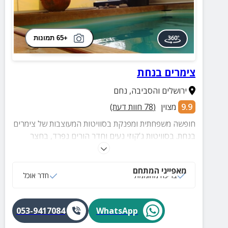
+65 תמונות
צימרים בנחת
ירושלים והסביבה
,
נחם
9.9
מצוין
(
78
חוות דעת)
חופשה משפחתית ומפנקת בסוויטות המעוצבות של צימרים
בנחת. בסוויטות ג'קוזי נעים וחדר הורים נפרד, בחצר
בריכה מרווחת (מחוממת בחורף), עמדת BBQ, נוף קסום
מכל פינה ועוד.
מאפייני המתחם
בריכה מחוממת
חדר אוכל
053-9417084
WhatsApp