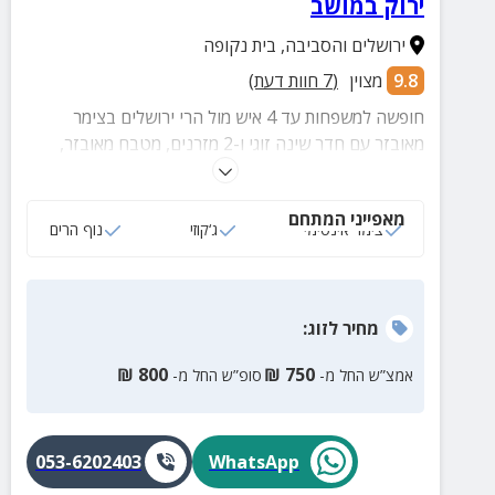
ירוק במושב
ירושלים והסביבה
,
בית נקופה
9.8
מצוין
(
7
חוות דעת)
חופשה למשפחות עד 4 איש מול הרי ירושלים בצימר
מאובזר עם חדר שינה זוגי ו-2 מזרנים, מטבח מאובזר,
פינת אוכל, סלון מרווח וחצר פרטית עם ג'קוזי ספא מפנק
ומגוון פינות ישיבה.
מאפייני המתחם
צימר אינטימי
ג‘קוזי
נוף הרים
מחיר
לזוג
:
₪
800
₪
750
אמצ”ש החל מ-
סופ”ש החל מ-
053-6202403
WhatsApp