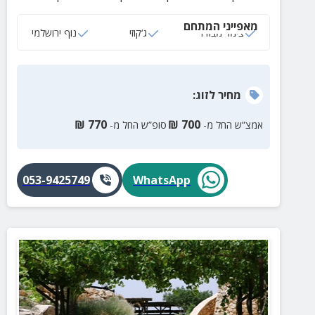
מאפייני המתחם
צימר מבודד
ג‘קוזי
נוף ירושלמי
מחיר
לזוג
:
₪
770
₪
700
אמצ”ש החל מ-
סופ”ש החל מ-
053-9425749
WhatsApp