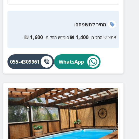
שתיהנו מזמן איכות ביחד.
מחיר
למשפחה
:
₪
1,600
₪
1,400
אמצ”ש החל מ-
סופ”ש החל מ-
055-4309961
WhatsApp