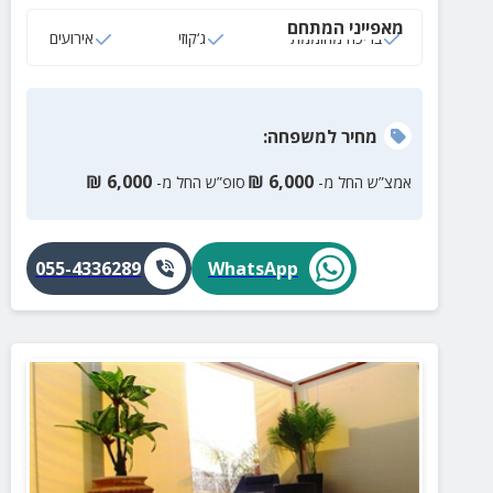
מושלם של מרחב גדול, נוחות ופינוקים ברמה גבוהה כך
מאפייני המתחם
שכל אחד מהאורחים נהנה מהחוויה בקצב שלו.
בריכה מחוממת
ג‘קוזי
אירועים
מחיר
למשפחה
:
₪
6,000
₪
6,000
אמצ”ש החל מ-
סופ”ש החל מ-
055-4336289
WhatsApp