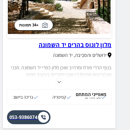
+34 תמונות
מלון לוגוס בהרים יד השמונה
ירושלים והסביבה
,
יד השמונה
בנוף הררי פורח ומרהיב שוכן מלון כפרי יד השמונה. מבני
עץ (בייבוא מפינלנד) ואבן ייחודיים בעיצוב חמים
המתאימים גם לחופשה משפחתית וזוגית, במרחק נסיעה
קצר מאטרקציות רבות ומהעיר ירושלים.
מאפייני המתחם
50 חדרים
קפיטריה
בריכה ביישוב
053-9386074