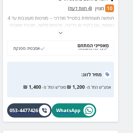
10
מצוין
(
4
חוות דעת)
חופשה משפחתית בסטייל מודרני – סוויטות מעוצבות עד 4
נפשות, עם ג'קוזי או בריכה, פרטיות מלאה, מטבח מאובזר
ונוף פתוח להרי ירושלים. מושלם למשפחות
מאפייני המתחם
בריכה מחוממת
אמבטיה מפנקת
מחיר
לזוג
:
₪
1,400
₪
1,200
אמצ”ש החל מ-
סופ”ש החל מ-
053-4477426
WhatsApp