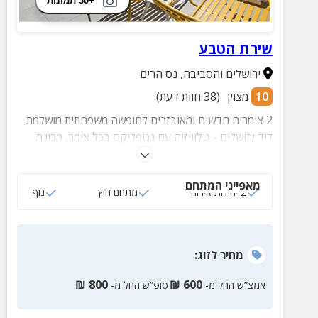
+30 תמונות
שירת הטבע
ירושלים והסביבה
,
נס הרים
10
מצוין
(
38
חוות דעת)
2 צימרים חדשים ומאובזרים לחופשה משפחתית מושלמת
ליד ירושלים - טלוויזיה עם נטפליקס בכל צימר, מכונת
אספרסו, מרפסת מול נוף מרהיב ומגוון טיולים באזור עם
גיל בעל הצימר.
מאפייני המתחם
2 יחידות אירוח
מתחם חוץ
נוף
מחיר
לזוג
:
₪
800
₪
600
אמצ”ש החל מ-
סופ”ש החל מ-