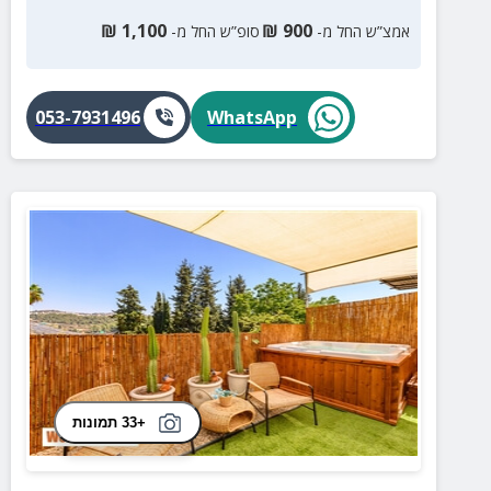
₪
1,100
₪
900
אמצ”ש החל מ-
סופ”ש החל מ-
053-7931496
WhatsApp
+33 תמונות