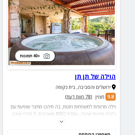
+40 תמונות
הוילה של תן תן
ירושלים והסביבה
,
בית נקופה
9.8
מצוין
(
78
חוות דעת)
וילה מרווחת למשפחות וזוגות, בה תיהנו מחצר שופעת עם
ג'קוזי ופינות ישיבה, עמדת BBQ מאובזרת, 3 חדרי שינה
מפנקים, מטבח חדיש ומאובזר ואטרקציות רבות בסביבה.
מאפייני המתחם