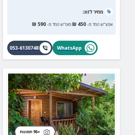
מחיר
לזוג
:
₪
590
₪
450
אמצ”ש החל מ-
סופ”ש החל מ-
053-6130748
WhatsApp
+96 תמונות