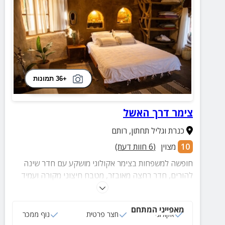
+36 תמונות
צימר דרך האשל
כנרת וגליל תחתון
,
רותם
10
מצוין
(
6
חוות דעת)
חופשה למשפחות בצימר אקולוגי מושקע עם חדר שינה
להורים, חדר רחצה מאובזר, מטבח חיצוני מקורה ועמיד
בגשם ועוד.
מאפייני המתחם
אקולוגי
חצר פרטית
נוף ממכר