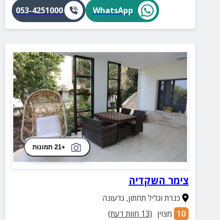
053-4251000
WhatsApp
+21 תמונות
צימר השקדיה
כנרת וגליל תחתון
,
גדעונה
10
מצוין
(
13
חוות דעת)