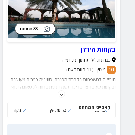
+88 תמונות
בקתות הירדן
כנרת וגליל תחתון
,
מנחמיה
10
מצוין
(
11
חוות דעת)
חופשה למשפחות בקרבת הכנרת, סוויטה כפרית מעוצבת
ובקתות עץ. בחצר בריכה (שמחוממת בחורף), סאונה ונוף
מדהים.
מאפייני המתחם
בריכה
בקתות עץ
ג‘קוזי