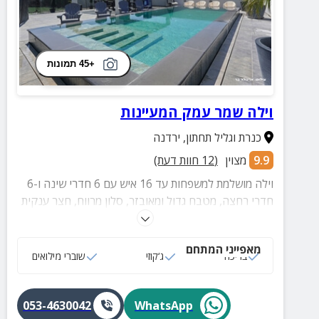
+45 תמונות
וילה שמר עמק המעיינות
כנרת וגליל תחתון
,
ירדנה
9.9
מצוין
(
12
חוות דעת)
וילה מושלמת למשפחות עד 16 איש עם 6 חדרי שינה ו-6
חדרי רחצה, מטבח גדול ומאובזר, סלון מרווח, חצר ענקית
עם נוף עוצר נשימה, בריכת גלישה מגודרת ומחוממת,
עמדת BBQ מאובזרת, פינג פונג, טרמפולינה ושערי
מאפייני המתחם
כדורגל ועוד.
בריכה
ג‘קוזי
שוברי מילואים
053-4630042
WhatsApp