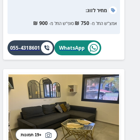
מחיר
לזוג
:
₪
900
₪
750
אמצ”ש החל מ-
סופ”ש החל מ-
055-4318601
WhatsApp
+19 תמונות