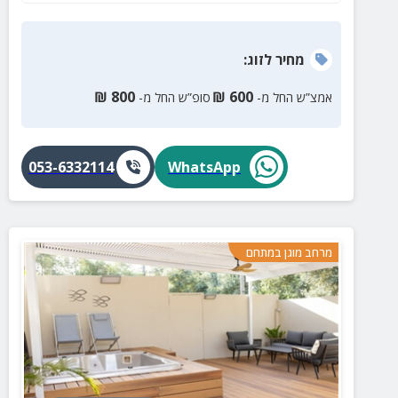
מחיר
לזוג
:
₪
800
₪
600
אמצ”ש החל מ-
סופ”ש החל מ-
053-6332114
WhatsApp
מרחב מוגן במתחם