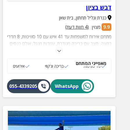
דבש בציון
כנרת וגליל תחתון
,
בית שאן
9.9
מצוין
(
4
חוות דעת)
מתחם אירוח למשפחות עד 41 איש עם 10 סוויטות, 8 חדרי
רחצה, חצר עם בריכה מגודרת, עמדות מנגל, אולם כנסים
ובית כנסת.
מאפייני המתחם
10 סוויטות
בריכה וג‘קוזי
אירועים
055-4339205
WhatsApp