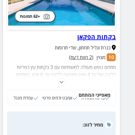
+62 תמונות
בקתות הפקאן
כנרת וגליל תחתון
,
שדי תרומות
10
מצוין
(
2
חוות דעת)
מתחם נופש מעולה למשפחות עם 3 בקתות עץ כפריות
ללינה של עד 4 איש וסוויטה ללינה עד 6 איש. במתחם
תמצאו בריכה גדולה ומגודרת לבטיחות הילדים, חצר עם
מדשאות ירוקות ומגוון פינות ישיבה, נופים ממכרים להרי
מאפייני המתחם
הגלבוע והגלעד ועוד.
בריכה מגודרת
אמבט זרמים פרטי
עמדת מנגל
מחיר
לזוג
: