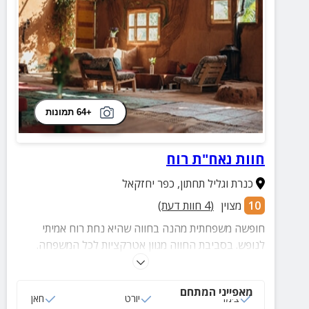
+64 תמונות
חוות נאח"ת רוח
כנרת וגליל תחתון
,
כפר יחזקאל
10
מצוין
(
4
חוות דעת)
חופשה משפחתית מהנה בחווה שהיא נחת רוח אמיתי
לנופש. בסביבת החווה מגוון אטרקציות לכל המשפחה.
במתחם החוץ מטבח חוץ, פינות ישיבה, פינת אש חיצונית,
מקלחות חוץ ועוד
מאפייני המתחם
צימר
יורט
חאן