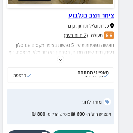
צימר חצב בגלבוע
כנרת וגליל תחתון
,
גן נר
8.8
מעולה
(
2
חוות דעת)
חופשה משפחתית עד 5 נפשות בצימר מקסים עם סלון
נעים, חדר שינה מרווח, בטבחון באזבור מלא, מרפסת, נוף
קסום ואטרקציות בקרבת מקום.
מאפייני המתחם
נוף לגלבוע
מרפסת
מחיר
לזוג
:
₪
800
₪
600
אמצ”ש החל מ-
סופ”ש החל מ-