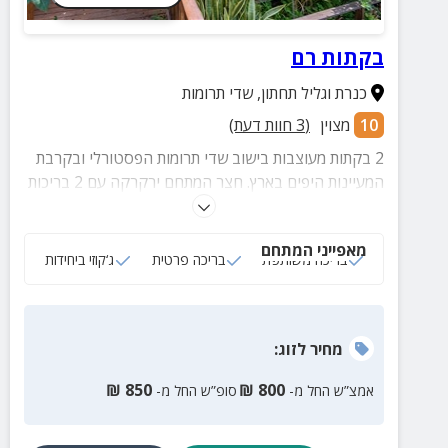
בקתות רם
כנרת וגליל תחתון
,
שדי תרומות
10
מצוין
(
3
חוות דעת)
2 בקתות מעוצבות בישוב שדי תרומות הפסטורלי ובקרבת
המעיינות היפים בארץ. חצר המתחם ירקרקה עם 2 בריכות
מרעננות ובכל בקתה תמצאו ג'קוזי זרמים מפנק ואבזור
משלים לחופשה המשפחתית המושלמת
מאפייני המתחם
בריכה משותפת
בריכה פרטית
ג‘קוזי ביחידות
מחיר
לזוג
:
₪
850
₪
800
אמצ”ש החל מ-
סופ”ש החל מ-