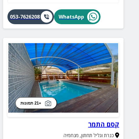
053-7626208
WhatsApp
+21 תמונות
קסם התמר
כנרת וגליל תחתון
,
מנחמיה