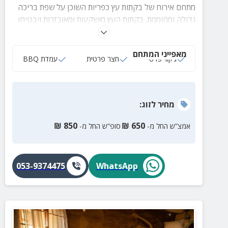
מתחם אירוח של בקתות עץ כפריות השוכן על שפת בריכה
גדולה ומחוממת. בקתות העץ מושקעות ומאובזרות ויבטיחו
לכם חופשה מהנה ומספקת. במקום ניתן לבצע טיפולי מים,
צלילות משפחתיות ופעיליות מים לתינוקות.
מאפייני המתחם
ג‘קוזי פרטי
חצר פרטית
עמדת BBQ
מחיר
לזוג
:
₪
850
₪
650
אמצ”ש החל מ-
סופ”ש החל מ-
053-9374475
WhatsApp