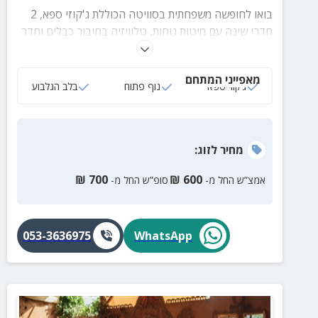
בואו לחופשה משפחתית בסוויטה הכוללת ג'קוזי ספא, 2
חדרי שינה עם מיטות נוחות, טלוויזיה בחיבור כבלים וחדר
רחצה פרטי. לסוויטה מרפסת הצופה לנוף בלתי נשכח ובה
פינת ישיבה וערסל.
מאפייני המתחם
ג‘קוזי ספא
נוף פתוח
בלב הגלבוע
מחיר
לזוג
:
₪
700
₪
600
אמצ”ש החל מ-
סופ”ש החל מ-
053-3636975
WhatsApp