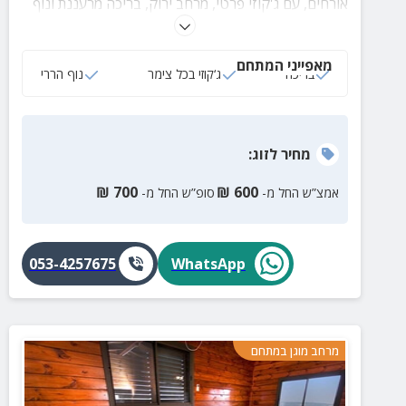
אורחים, עם ג'קוזי פרטי, מרחב ירוק, בריכה מרעננת ונוף
פתוח לגלבוע.
מאפייני המתחם
בריכה
ג‘קוזי בכל צימר
נוף הררי
מחיר
לזוג
:
₪
700
₪
600
אמצ”ש החל מ-
סופ”ש החל מ-
053-4257675
WhatsApp
מרחב מוגן במתחם