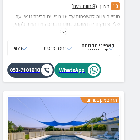
10
מצוין
(
8
חוות דעת)
חופשה שווה למשפחות עד 16 נופשים בדירת נופש עם
שלל פינוקים להנאתכם. במתחם בריכה מחוממת, ג'קוזי,
טרמפולינה ועוד.
מאפייני המתחם
קרוב לכנרת
בריכה פרטית
ג‘קוזי
053-7101910
WhatsApp
מרחב מוגן במתחם