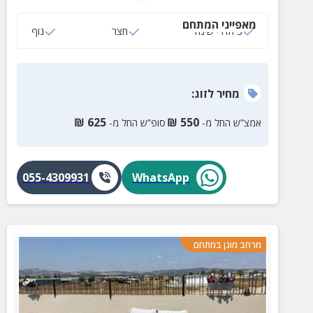
והמרווחת מציעה שפע של מרחב פתוח שבו הילדים יכולים
מאפייני המתחם
לרוץ ולשחק.
3 חדרי שינה
חצר
נוף
מחיר
לזוג
:
₪
625
₪
550
אמצ”ש החל מ-
סופ”ש החל מ-
055-4309931
WhatsApp
מרחב מוגן במתחם