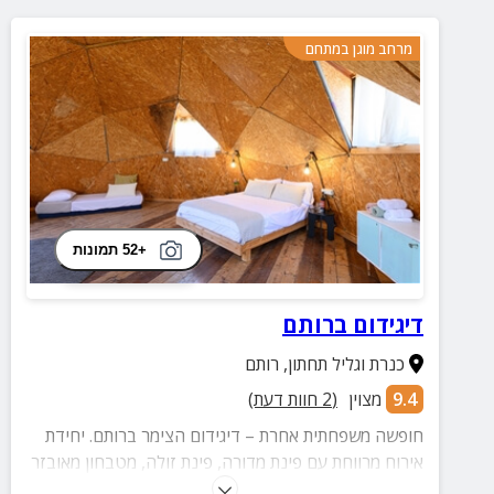
מרחב מוגן במתחם
+52 תמונות
דיגידום ברותם
כנרת וגליל תחתון
,
רותם
9.4
מצוין
(
2
חוות דעת)
חופשה משפחתית אחרת – דיגידום הצימר ברותם. יחידת
אירוח מרווחת עם פינת מדורה, פינת זולה, מטבחון מאובזר
ונוף עוצר נשימה להרי הגלעד.