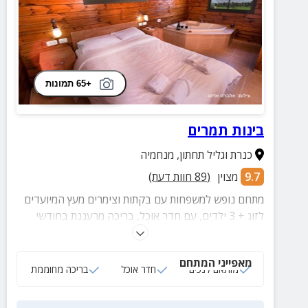
+65 תמונות
בינות תמרים
כנרת וגליל תחתון
,
מנחמיה
9.7
מצוין
(
89
חוות דעת)
מתחם נופש למשפחות עם בקתות וצימרים מעץ המיועדים
לזוג + 3 ילדים, עם חדר אוכל, בריכה מרעננת בחודשי
הקיץ, מדשאות רחבות ידיים והמון פעילויות בסביבה.
מאפייני המתחם
מותאם לנכים
חדר אוכל
בריכה מחוממת