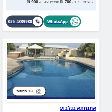
₪
900
₪
700
אמצ”ש החל מ-
סופ”ש החל מ-
055-4339980
WhatsApp
+90 תמונות
אתנחתא בגלבוע