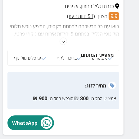
כנרת וגליל תחתון
,
אדירים
9.9
מצוין
(
51
חוות דעת)
בואו עם כל המשפחה למתחם מקסים, המציע נופש חלומי
מול נופי הגליל. במתחם 9 יחידות אירוח עם ג'קוזי פרטי,
בריכה, מטבח מאובזר במלואו וקרבה למגוון אטרקציות
לכל הגילאים.
מאפייני המתחם
8 צימרים
בריכה וג‘קוזי
ערסלים מול נוף
מחיר
לזוג
:
₪
900
₪
800
אמצ”ש החל מ-
סופ”ש החל מ-
WhatsApp