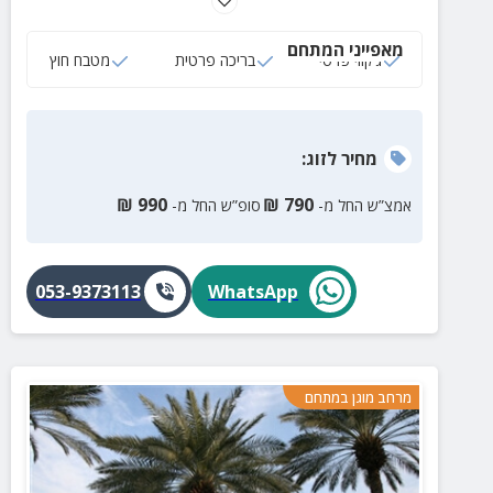
לבישול, מרפסת נוף גדולה עם ג'קוזי ובריכה פרטיים,
מטבח חוץ ומתקני ילדים. אטרקציות קרובות בקרבת מקום!
מאפייני המתחם
ג‘קוזי פרטי
בריכה פרטית
מטבח חוץ
מחיר
לזוג
:
₪
990
₪
790
אמצ”ש החל מ-
סופ”ש החל מ-
053-9373113
WhatsApp
מרחב מוגן במתחם