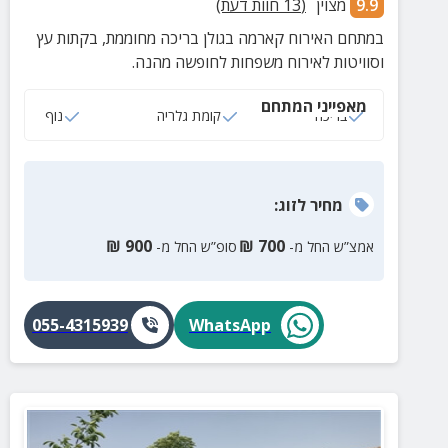
9.9
מצוין
(
13
חוות דעת)
במתחם האירוח קארמה בגולן בריכה מחוממת, בקתות עץ
וסוויטות לאירוח משפחות לחופשה מהנה.
מאפייני המתחם
בריכה
קומת גלריה
נוף
מחיר
לזוג
:
₪
900
₪
700
אמצ”ש החל מ-
סופ”ש החל מ-
055-4315939
WhatsApp