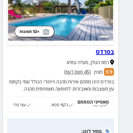
+52 תמונות
בפרדס
רמת הגולן
,
מעלה גמלא
9.9
מצוין
(
45
חוות דעת)
בפרדס הינו מתחם אירוח מהנה וייחודי הכולל שתי בקתות
עץ מעוצבות ומאובזרות. לחופשה משפחתית מהנה.
מאפייני המתחם
בריכה
ג‘קוזי ספא
עצי פרי
מחיר
לזוג
: