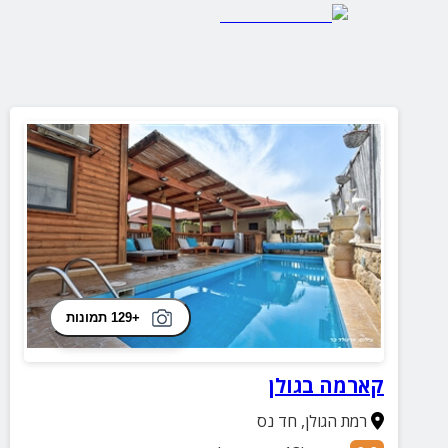
+129 תמונות
קארמה בגולן
רמת הגולן
,
חד נס