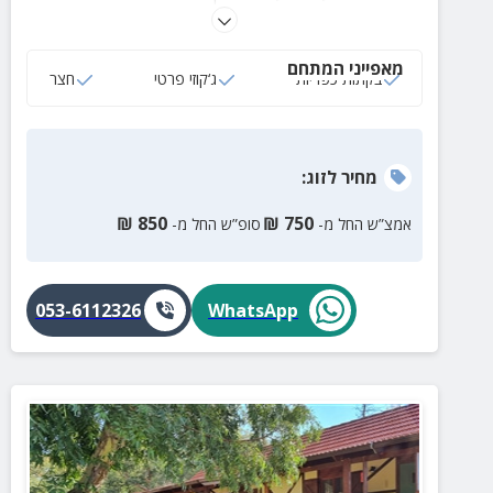
ומיקומם המיוחד מאפשר גישה נוחה לטיולים ולאטרקציות
שמסביב.
מאפייני המתחם
בקתות כפריות
ג‘קוזי פרטי
חצר
מחיר
לזוג
:
₪
850
₪
750
אמצ”ש החל מ-
סופ”ש החל מ-
053-6112326
WhatsApp