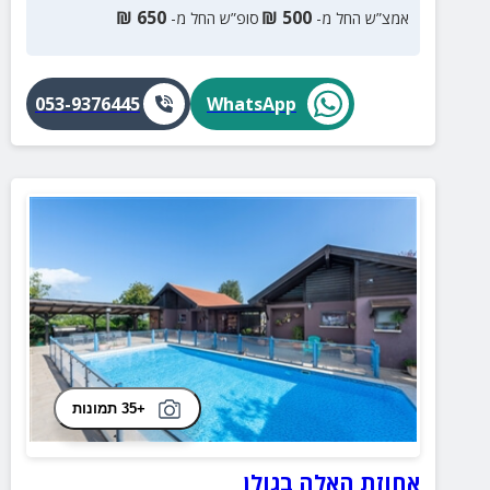
₪
650
₪
500
אמצ”ש החל מ-
סופ”ש החל מ-
053-9376445
WhatsApp
+35 תמונות
אחוזת האלה בגולן