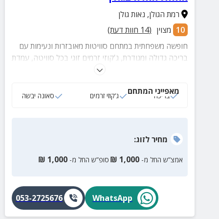
רמת הגולן
,
נאות גולן
10
מצוין
(
14
חוות דעת)
חופשה משפחתית במתחם סוויטות מאובזרות ונעימות עם
בריכה גדולה ומגודרת, ג'קוזי זרמים זוגי בכל סוויטה, עמדת
מנגל, מדשאה גדולה ופינוקים על חשבון הבית.
מאפייני המתחם
בריכה
ג‘קוזי זרמים
סאונה יבשה
מחיר
לזוג
:
₪
1,000
₪
1,000
אמצ”ש החל מ-
סופ”ש החל מ-
053-2725676
WhatsApp