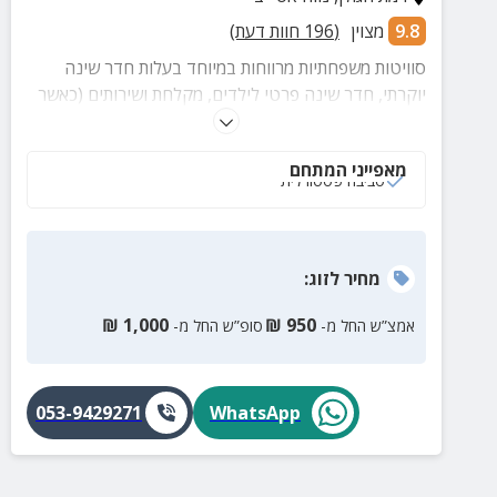
9.8
מצוין
(
196
חוות דעת)
סוויטות משפחתיות מרווחות במיוחד בעלות חדר שינה
יוקרתי, חדר שינה פרטי לילדים, מקלחת ושירותים (כאשר
בחלק מהיחידות אמבטיות). בסוויטות המשפחתיות מיזוג
אוויר, טלוויזיה בלווין, פינות ישיבה משפחתיות ונעימות.
מאפייני המתחם
סביבה פסטורלית
מחיר
לזוג
:
₪
1,000
₪
950
אמצ”ש החל מ-
סופ”ש החל מ-
053-9429271
WhatsApp