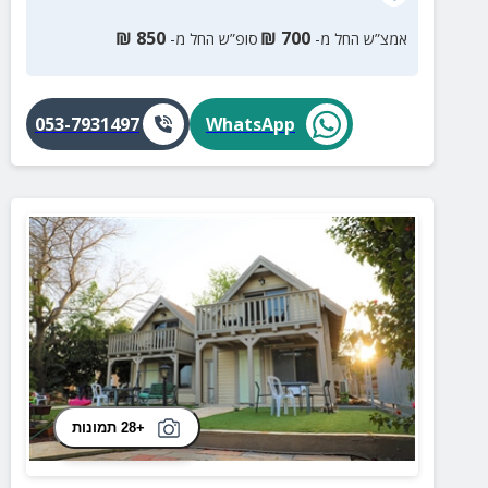
₪
850
₪
700
אמצ”ש החל מ-
סופ”ש החל מ-
053-7931497
WhatsApp
+28 תמונות