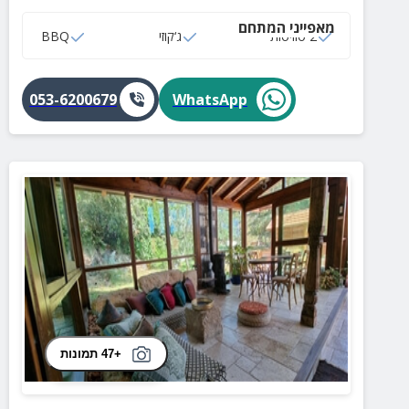
מאפייני המתחם
2 סוויטות
ג‘קוזי
BBQ
053-6200679
WhatsApp
+47 תמונות