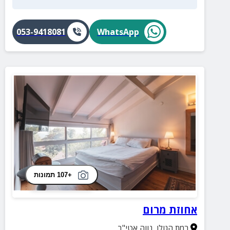
053-9418081
WhatsApp
+107 תמונות
אחוזת מרום
רמת הגולן
,
נווה אטי"ב