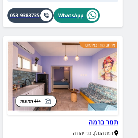
053-9383735
WhatsApp
מרחב מוגן במתחם
+44 תמונות
תמר ברמה
רמת הגולן
,
בני יהודה