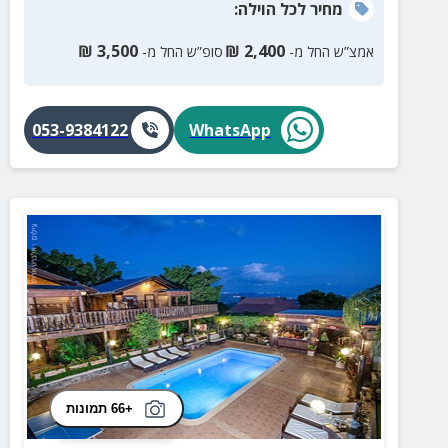
מחיר
לכל הוילה
:
₪
3,500
₪
2,400
אמצ”ש החל מ-
סופ”ש החל מ-
053-9384122
WhatsApp
+66 תמונות