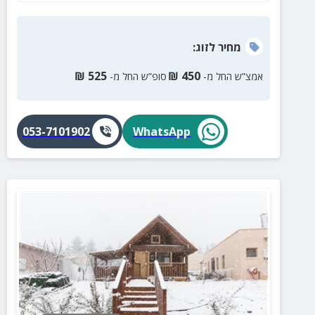
מחיר
לזוג
:
₪
525
₪
450
אמצ”ש החל מ-
סופ”ש החל מ-
053-7101902
WhatsApp