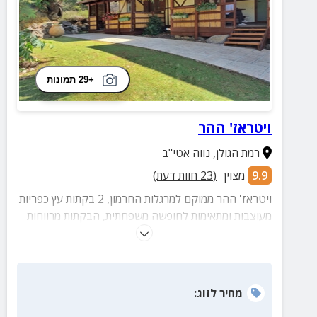
+29 תמונות
ויטראז' ההר
רמת הגולן
,
נווה אטי"ב
9.9
מצוין
(
23
חוות דעת)
ויטראז' ההר ממוקם למרגלות החרמון, 2 בקתות עץ כפריות
מעוצבות ומתאימות לחופשה משפחתית, הבקתות מרווחות
ומאובזרות בכל הנדרש החצר גדולה עם פינות ישיבה,
וערסלים.
מחיר
לזוג
: