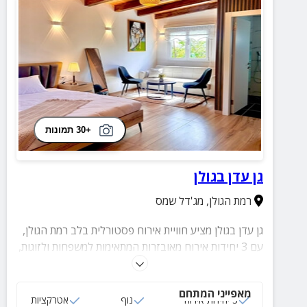
+30 תמונות
גן עדן בגולן
רמת הגולן
,
מג'דל שמס
גן עדן בגולן מציע חוויית אירוח פסטורלית בלב רמת הגולן,
עם 3 יחידות אירוח מאובזרות המתאימות למשפחות ולזוגות,
הכוללות חדר שינה, מטבחון, פינת ישיבה ומרפסת פרטית.
זהו יעד מושלם לחופשה משפחתית רגועה ונוחה, עם חנייה
מאפייני המתחם
בשפע ונגישות מלאה, ובקרבת שלל אטרקציות לכל
3 יחידות אירוח
נוף
אטרקציות