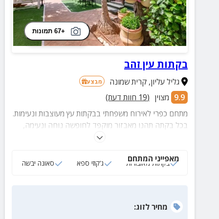
+67 תמונות
בקתות עין זהב
גליל עליון
,
קרית שמונה
מבצע
9.9
מצוין
(
19
חוות דעת)
מתחם כפרי לאירוח משפחתי בבקתות עץ מעוצבות ונעימות.
בכל בקתה תהנו מאבזור מוקפד לחופשה נוחה ונעימה,
חצר מרווחת ומטופחת עם ג'קוזי ספא, סאונה יבשה ופינות
ישיבה.
מאפייני המתחם
בקתות מאובזרות
ג‘קוזי ספא
סאונה יבשה
מחיר
לזוג
: