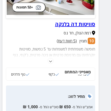
+52 תמונות
סוויטות דה בלנקה
רמת הגולן
,
חד נס
10
מצוין
(
5
חוות דעת)
חופשה משפחתית למשפחות עד 5 נפשות, סוויטות
יוקרתיות עם מרפסת פרטית או גינה פרטית, ג'קוזי, נוף
מדהים, בריכה אשר מחוממת ומקורה בחורף ועוד.
מאפייני המתחם
בריכה
ג‘קוזי
נוף מדהים
מחיר
לזוג
:
₪
1,000
₪
650
אמצ”ש החל מ-
סופ”ש החל מ-