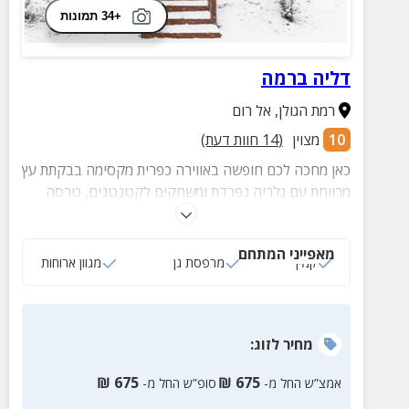
+34 תמונות
דליה ברמה
רמת הגולן
,
אל רום
10
מצוין
(
14
חוות דעת)
כאן מחכה לכם חופשה באווירה כפרית מקסימה בבקתת עץ
מרווחת עם גלריה נפרדת ומשחקים לקטנטנים, טרסה
פרטית, ריהוט גן, מבחר ארוחות עשירות, מיקום שקט
בקיבוץ וקירבה לשלל אתרים פופולריים.
מאפייני המתחם
קמין
מרפסת גן
מגוון ארוחות
מחיר
לזוג
:
₪
675
₪
675
אמצ”ש החל מ-
סופ”ש החל מ-