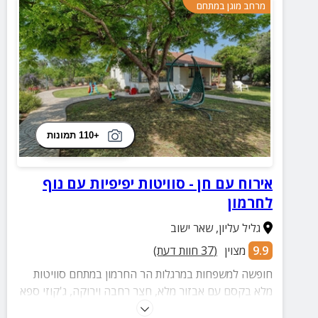
מרחב מוגן במתחם
+110 תמונות
אירוח עם חן - סוויטות יפיפיות עם נוף
לחרמון
גליל עליון
,
שאר ישוב
9.9
מצוין
(
37
חוות דעת)
חופשה למשפחות במרגלות הר החרמון במתחם סוויטות
מלא בקסם עם אבזור מלא, חצר רחבה וירוקה, ג'קוזי ספא
ועוד שלל הנאות מול הנוף המרהיב