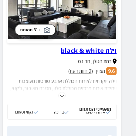
+31 תמונות
וילה black & white
רמת הגולן
,
חד נס
9.6
מצוין
(
2
חוות דעת)
וילה יוקרתית לאירוח הכוללת ארבע סוויטות מעוצבות
ויחידת אירוח מרכזית הכוללת סלון, מטבח מאובזר, ג'קוזי,
ופינת אוכל. בחצר המתחם בריכה מחוממת ומקורה, בר,
סאונה יבשה ומתחם ג'קוזי ספא.
מאפייני המתחם
4 חדרי שינה
בריכה
גקוזי וסאונה