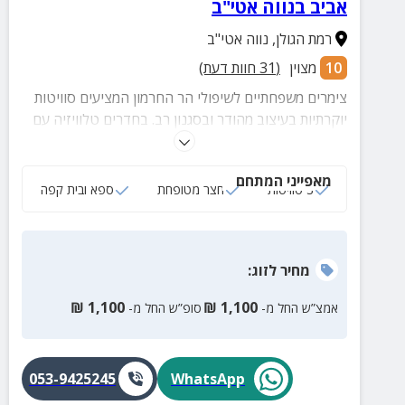
אביב בנווה אטי"ב
רמת הגולן
,
נווה אטי"ב
10
מצוין
(
31
חוות דעת)
צימרים משפחתיים לשיפולי הר החרמון המציעים סוויטות
יוקרתיות בעיצוב מהודר ובסגנון רב. בחדרים טלוויזיה עם
שידורי לווין, קמין מחמם ואף מזגן לימי הקיץ.
מאפייני המתחם
3 סוויטות
חצר מטופחת
ספא ובית קפה
מחיר
לזוג
:
₪
1,100
₪
1,100
אמצ”ש החל מ-
סופ”ש החל מ-
053-9425245
WhatsApp