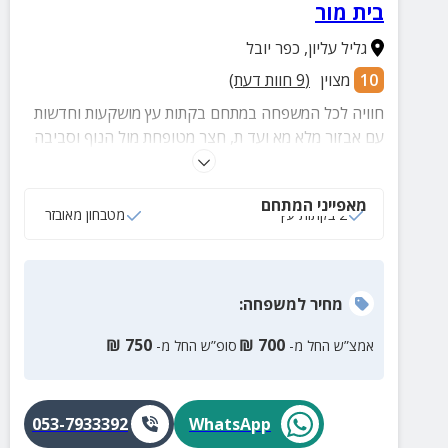
בית מור
גליל עליון
,
כפר יובל
10
מצוין
(
9
חוות דעת)
חוויה לכל המשפחה במתחם בקתות עץ מושקעות וחדשות
עם אבזור מלא מא ועד ת, חצר מטופחת מול הנוף וסביבה
מלאה באטרקציות ופעילויות מהנות!
מאפייני המתחם
2 בקתות עץ
מטבחון מאובזר
מחיר
למשפחה
:
₪
750
₪
700
אמצ”ש החל מ-
סופ”ש החל מ-
053-7933392
WhatsApp