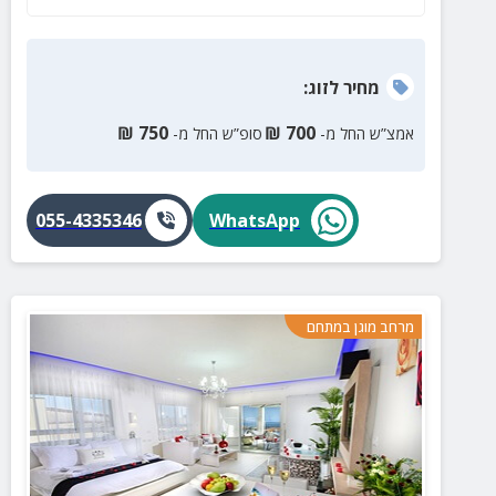
המשפחה. זה הזמן להתנתק מהשגרה ולהזמין חופשה
בלתי נשכחת בגולן.
מחיר
לזוג
:
₪
750
₪
700
אמצ”ש החל מ-
סופ”ש החל מ-
055-4335346
WhatsApp
מרחב מוגן במתחם