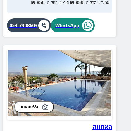
₪
850
₪
850
אמצ”ש החל מ-
סופ”ש החל מ-
053-7308603
WhatsApp
+66 תמונות
האחוזה