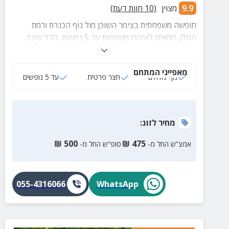
9.9
מצוין
(
10
חוות דעת)
חופשה משפחתית בצימר השוכן מול נוף הכנרת ורמת
הגולן, מתאים לאירוח משפחות עד 5 נפשות, חדר שינה,
סלון, חצר פרטית, מגוון אטרקציות ועגלות קפה בסביבה.
מאפייני המתחם
נוף מדהים
חצר פרטית
עד 5 נופשים
מחיר
לזוג
:
₪
500
₪
475
אמצ”ש החל מ-
סופ”ש החל מ-
055-4316066
WhatsApp