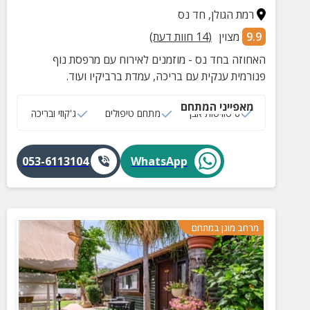
רמת הגולן
,
חד נס
9.9
מצוין
(
14
חוות דעת)
האחוזה בחד נס - מוזמנים לאירוח עם מרפסת נוף
פנורמית ענקית עם בריכה, עמדת ברביקיו ועוד.
מאפייני המתחם
6 סוויטות אבן
מתחם טיפולים
ג'קוזי ובריכה
053-6113104
WhatsApp
מרחב מוגן במתחם