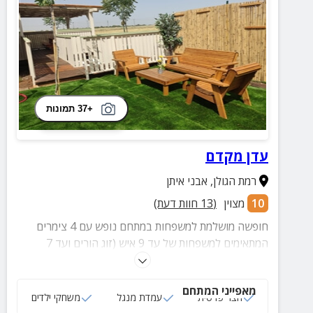
+37 תמונות
עדן מקדם
רמת הגולן
,
אבני איתן
10
מצוין
(
13
חוות דעת)
חופשה מושלמת למשפחות במתחם נופש עם 4 צימרים
המתאימים למשפחות של עד 9 איש (זוג הורים ועד 7
ילדים) וכוללים: חדר שינה זוגי, קומת גלריה, ג'קוזי זוגי
פרטי, סלון, מטבחון מאובזר ועוד.
מאפייני המתחם
חצר פרטית
עמדת מנגל
משחקי ילדים