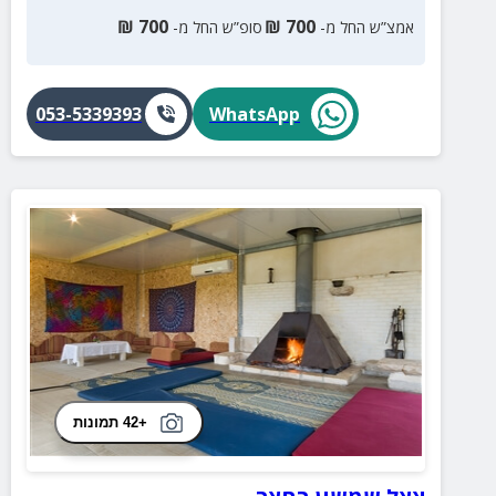
₪
700
₪
700
אמצ”ש החל מ-
סופ”ש החל מ-
053-5339393
WhatsApp
+42 תמונות