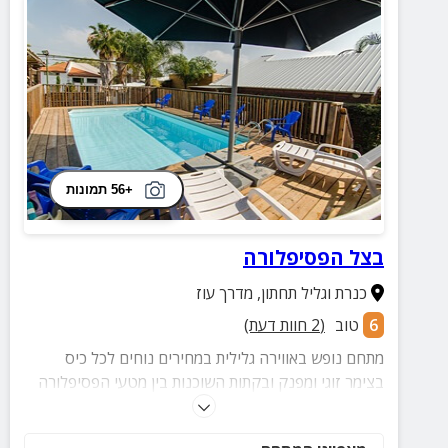
+56 תמונות
בצל הפסיפלורה
כנרת וגליל תחתון
,
מדרך עוז
6
טוב
(
2
חוות דעת)
מתחם נופש באווירה גלילית במחירים נוחים לכל כיס
בצימר זוגי ומפנק ובקתות השוכנות בין מטעי הפסיפלורה
ומתאימות לזוגות, משפחות וקבוצות. בקרבת המתחם שלל
אטרקציות ומסלולי טיול יפהפיים.