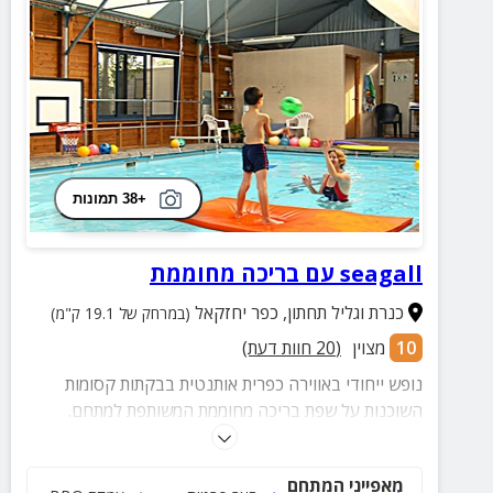
+38 תמונות
seagall עם בריכה מחוממת
כנרת וגליל תחתון
,
כפר יחזקאל
(במרחק של 19.1 ק"מ)
10
מצוין
(
20
חוות דעת)
נופש ייחודי באווירה כפרית אותנטית בבקתות קסומות
השוכנות על שפת בריכה מחוממת המשותפת למתחם.
ייחודיות המקום היא שניתן לבצע טיפולי מים, פעילות מים
לפעוטות וצלילה משפחתית משותפת. בקרבת מקום מסלולי
מאפייני המתחם
הליכה, טיולי שטח ועוד.