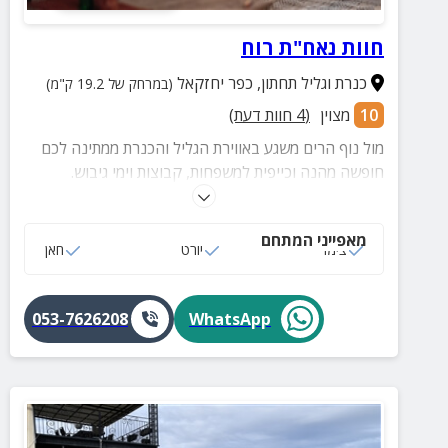
חוות נאח"ת רוח
כנרת וגליל תחתון
,
כפר יחזקאל
(במרחק של 19.2 ק"מ)
10
מצוין
(
4
חוות דעת)
מול נוף הרים משגע באווירת הגליל והכנרת ממתינה לכם
חופשה מהנה וכייפית למשפחות, קבוצות וימי גיבוש.
בסביבת החווה מגוון אטרקציות למגדול ועד קטן. במתחם
החוץ תמצאו מטבח חוץ, פינות ישיבה, פינת אש חיצונית,
מאפייני המתחם
מקלחות חוץ ועוד.
צימר
יורט
חאן
053-7626208
WhatsApp