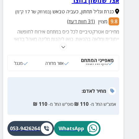
אצל שמשון בחצר
כנרת וגליל תחתון
,
כעביה טבאש
(במרחק של 17 ק"מ)
9.8
מצוין
(
31
חוות דעת)
מחירים אטרקטיביים לכל כיס במתחם אירוח לחופשה
ייחודית ומלאה בהנאות. בואו ליהנות מלינה מאהל בדואי
בלב הטבע הקסום בו מטבח לבישול, אזור למדורות, חצר
ענקית ועוד
מאפייני המתחם
מקלחת חמה
אזור מדורה
מנגל
מחיר
לאדם
:
₪
110
₪
110
אמצ”ש החל מ-
סופ”ש החל מ-
053-9426264
WhatsApp