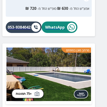
₪
720
₪
630
אמצ”ש החל מ-
סופ”ש החל מ-
053-9384042
WhatsApp
מרחב מוגן במתחם
+75 תמונות