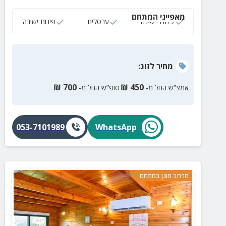
מאפייני המתחם
2 חדרי שינה
ערסלים
פינות ישיבה
מחיר
לזוג
:
₪
700
₪
450
אמצ”ש החל מ-
סופ”ש החל מ-
053-7101989
WhatsApp
מרחב מוגן במתחם