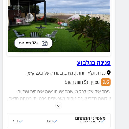
+32 תמונות
פנינה בגלבוע
כנרת וגליל תחתון
,
מירב
(במרחק של 29.3 ק"מ)
9.6
מצוין
(
5
חוות דעת)
צימר אידיאלי לכל מי שמחפש חופשה איכותית ושלווה.
שלושה חדרי שינה נוחים מאפשרים פרטיות ומנוחה מלאה,
והחצר הירוקה והמרווחת מציעה מרחב פתוח ונעים
להירגע וליהנות מהשקט.
מאפייני המתחם
3 חדרי שינה
חצר
נוף