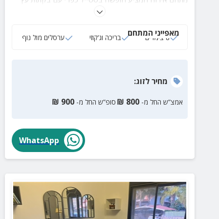
מוקפדות, חצר גדולה עם בריכה גדולה וצוננת, עמדת
BBQ ועוד המון הפתעות.
מאפייני המתחם
8 צימרים
בריכה וג‘קוזי
ערסלים מול נוף
מחיר
לזוג
:
₪
900
₪
800
אמצ”ש החל מ-
סופ”ש החל מ-
WhatsApp