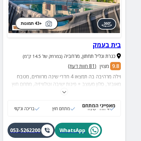
+43 תמונות
בית בעמק
כנרת וגליל תחתון
,
מרחביה
(במרחק של 14.5 ק"מ)
9.8
מצוין
(
81
חוות דעת)
וילה מרהיבה בה תמצאו 4 חדרי שינה מרווחים, מטבח
מאובזר, סלון מעוצב + פינות ישיבה וטלוויזיה, מתחם חוץ
עם ג'קוזי מפנק, בריכה מרעננת, שולחן פינג פונג ועוד.
מאפייני המתחם
4 חדרי שינה
מתחם חוץ
בריכה וג‘קוזי
053-5262200
WhatsApp