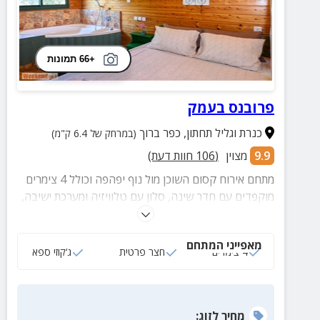
+66 תמונות
פרובנס בעמק
כנרת וגליל תחתון
,
כפר ברוך
(במרחק של 6.4 ק"מ)
9.9
מצוין
(
106
חוות דעת)
מתחם אירוח קסום השוכן מול נוף יפהפה וכולל 4 צימרים
מוקפדים עם חדר שינה, סלון עם טלוויזיה ומערכת ישיבה,
מטבח מאובזר, חדר רחצה נעים ומתחם חוץ פרטי. במתחם
החוץ המשותף תהנו משולחנות פינג פונג וסנוקר!
מאפייני המתחם
4 צימרים
חצר פרטית
ג‘קוזי ספא
מחיר
לזוג
: