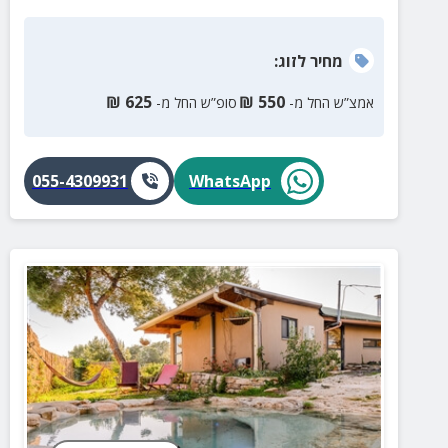
מחיר
לזוג
:
₪
625
₪
550
אמצ”ש החל מ-
סופ”ש החל מ-
055-4309931
WhatsApp