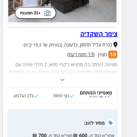
+21 תמונות
צימר השקדיה
כנרת וגליל תחתון
,
גדעונה
(במרחק של 19.3 ק"מ)
10
מצוין
(
13
חוות דעת)
סוויטה נעימה בה תמצאו ג'קוזי ספא, 2 חדרי שינה עם
מיטות נוחות, טלוויזיה בכבלים וחדר רחצה פרטי. לסוויטה
מרפסת הצופה לנוף בלתי נשכח וכוללת פינת ישיבה
וערסל.
מאפייני המתחם
ג‘קוזי ספא
נוף פתוח
בלב הגלבוע
מחיר
לזוג
:
₪
700
₪
600
אמצ”ש החל מ-
סופ”ש החל מ-