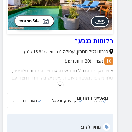
+54 תמונות
חלומות בגבעה
כנרת וגליל תחתון
,
עפולה
(במרחק של 15.8 ק"מ)
10
מצוין
(
20
חוות דעת)
צימר מקסים הכולל חדר שינה עם מיטה זוגית וטלוויזיה,
סלון מוקפד, מטבח מאובזר, פינת ישיבה, חדר רחצה עם
מגבות רכות ותמרוקים ומתחם חוץ פרטי עם בריכה, פינות
ישיבה, מיטות שיזוף, ערסלים, מטבח חוץ, פרגולה מצלה,
מאפייני המתחם
שולחן אוכל, מתקן כדורסל ועוד!
בריכה
נוף עמק יזרעאל
מערכת הגברה
מחיר
לזוג
: