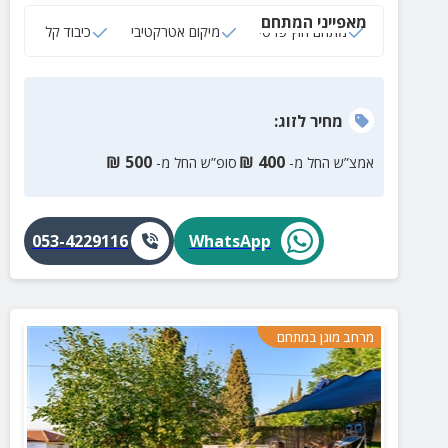
מאפייני המתחם
מתחם חוץ פרטי
מיקום אטרקטיבי
כיבוד קל
מחיר
לזוג
:
₪
500
₪
400
אמצ”ש החל מ-
סופ”ש החל מ-
053-4229116
WhatsApp
מרחב מוגן במתחם