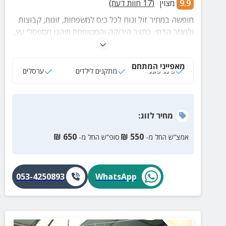
9.9
מצוין
(
17
חוות דעת)
חופשה במחיר זול ונוח לכל כיס למשפחות, זוגות, קבוצות
ולמגזר הדתי. בחצר הירוקה והמטופחת תיהנו מספסלי עץ,
נדנדה, משחקי שולחן, משחקי ילדים, בוסתן, עצי פרי ועוד
שלל הפתעות.
מאפייני המתחם
פינג פונג
מתקנים לילדים
ערסלים
מחיר
לזוג
:
₪
650
₪
550
אמצ”ש החל מ-
סופ”ש החל מ-
053-4250893
WhatsApp