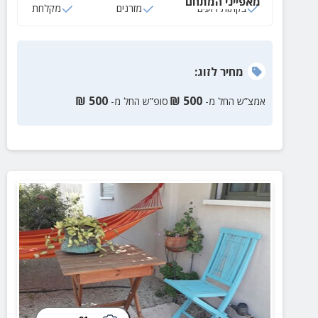
מאפייני המתחם
בקתות רועים
מזרנים
מקלחת
מחיר
לזוג
:
₪
500
₪
500
אמצ”ש החל מ-
סופ”ש החל מ-