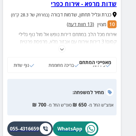
שדות מרפא - אירוח כפרי
כנרת וגליל תחתון
,
שדמות דבורה
(במרחק של 28.3 ק"מ)
10
מצוין
(
13
חוות דעת)
אירוח מכל הלב במתחם דירות נופש אל מול נוף גלילי
קסום! 3 דירות אירוח עם אבזור מלא, מרפסת פרטית
ומתחם חוץ עם בריכה מגודרת, ריהוט גן, מיטות שיזוף,
צמחייה מטופחת ועוד
מאפייני המתחם
3 דירות
בריכה מחוממת
נוף שדות
מחיר
למשפחה
:
₪
700
₪
650
אמצ”ש החל מ-
סופ”ש החל מ-
055-4316659
WhatsApp