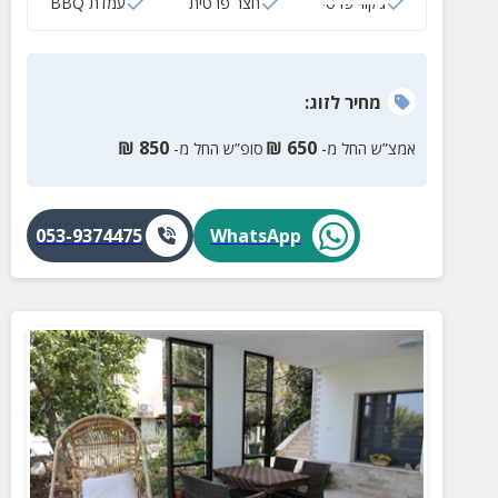
ג‘קוזי פרטי
חצר פרטית
עמדת BBQ
מחיר
לזוג
:
₪
850
₪
650
אמצ”ש החל מ-
סופ”ש החל מ-
053-9374475
WhatsApp