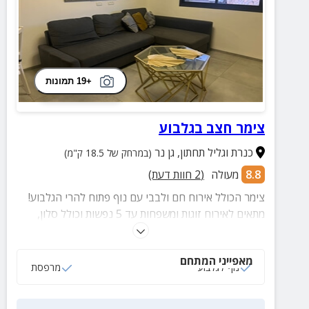
+19 תמונות
צימר חצב בגלבוע
כנרת וגליל תחתון
,
גן נר
(במרחק של 18.5 ק"מ)
8.8
מעולה
(
2
חוות דעת)
צימר הכולל אירוח חם ולבבי עם נוף פתוח להרי הגלבוע!
מתאים לאירוח זוגות ומשפחות עד 5 נפשות וכולל סלון,
חדר שינה זוגי, מטבחון מאובזר, מרפסת נוף ועוד.
מאפייני המתחם
נוף לגלבוע
מרפסת