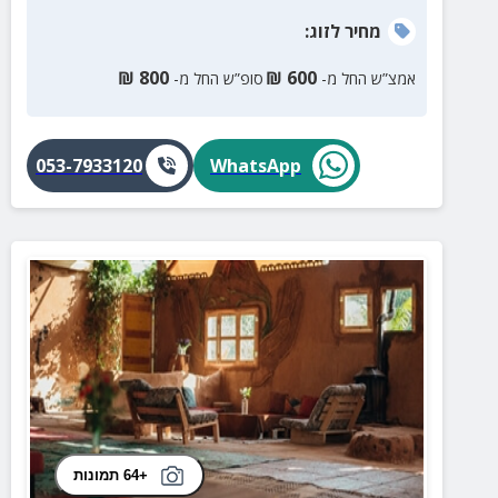
מחיר
לזוג
:
₪
800
₪
600
אמצ”ש החל מ-
סופ”ש החל מ-
053-7933120
WhatsApp
+64 תמונות