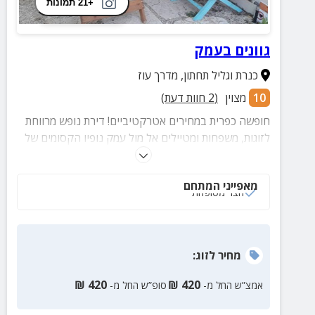
+21 תמונות
גוונים בעמק
כנרת וגליל תחתון
,
מדרך עוז
10
מצוין
(
2
חוות דעת)
חופשה כפרית במחירים אטרקטיביים! דירת נופש מרווחת
לזוגות, משפחות ומטיילים אל מול עמק נופיו הקסומים של
עמק יזראל.
מאפייני המתחם
חצר מטופחת
מחיר
לזוג
:
₪
420
₪
420
אמצ”ש החל מ-
סופ”ש החל מ-