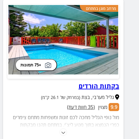
מרחב מוגן במתחם
+75 תמונות
בקתות הורדים
גליל מערבי
,
בצת
(במרחק של 26.1 ק"מ)
9.9
מצוין
(
35
חוות דעת)
מול נופי הגליל מחכה לכם זוגות ומשפחות מתחם צימרים
כפרי הנמצא בתוך מטע ליצ'י. במתחם תהנו מבקתות
המאובזרות בכל טוב לחופשה מושלמת עם מרפסת פרטית,