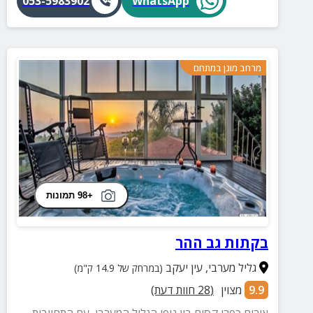
053-5983902
WhatsApp
מרחב מוגן במתחם
+98 תמונות
בקתות גב ההר
גליל מערבי
,
עין יעקב
(במרחק של 14.9 ק"מ)
9.9
מצוין
(
28
חוות דעת)