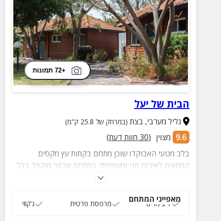
+72 תמונות
הבית של יעל
גליל מערבי
,
בצת
(במרחק של 25.8 ק"מ)
9.6
מצוין
(
30
חוות דעת)
בלב מטעי האבוקדו שוכן מתחם בקתות עץ מקסים
המתאים לאירוח זוגי ומשפחתי. במתחם אבזור מוקפד בכל
בקתה, חצר מטופחת, פינות ישיבה ומרחק של דקות
ספורות מחופי אכזיב המהממים.
מאפייני המתחם
7 צימרים
מרפסת פרטית
ג‘קוזי