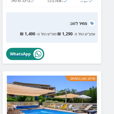
יוקרתי
לזוגות בלבד
בריכה פרטית
מחיר
לזוג
:
₪
1,490
₪
1,290
אמצ”ש החל מ-
סופ”ש החל מ-
WhatsApp
מרחב מוגן במתחם