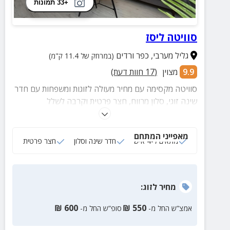
+33 תמונות
סוויטה ליסז
גליל מערבי
,
כפר ורדים
(במרחק של 11.4 ק"מ)
9.9
מצוין
(
17
חוות דעת)
סוויטה מקסימה עם מחיר מעולה לזוגות ומשפחות עם חדר
שינה זוגי, סלון מרווח, חצר פרטית וקרבה לשלל
אטרקציות, מסלולי טיול, בתי קפה ועוד.
מאפייני המתחם
מתאים ל-4 איש
חדר שינה וסלון
חצר פרטית
מחיר
לזוג
:
₪
600
₪
550
אמצ”ש החל מ-
סופ”ש החל מ-