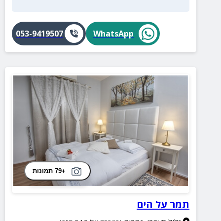
053-9419507
WhatsApp
+79 תמונות
תמר על הים