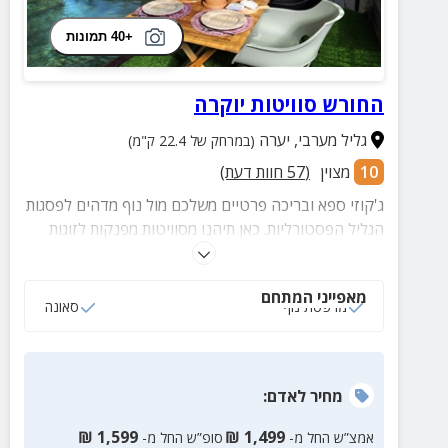
+40 תמונות
החורש סוויטות יוקרה
גליל מערבי
,
יערה
(במרחק של 22.4 ק"מ)
10
מצוין
(
57
חוות דעת)
ג'קוזי ספא ובריכה פרטיים משלכם מול נוף מדהים לפסגות
הגליל הפסטורליות. כאן תיהנו מסוויטות מפנקות לזוגות
ומשפחות לצד מרפסת שמש צמודה, ארוחות בוקר עשירות
וסביבה כפרית קסומה.
מאפייני המתחם
מרפסת נוף
סאונה
מחיר
לאדם
:
₪
1,599
₪
1,499
אמצ”ש החל מ-
סופ”ש החל מ-