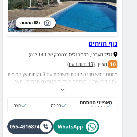
+68 תמונות
נוף הזיתים
גליל מערבי
,
כפר ג'וליס
(במרחק של 14.1 ק"מ)
10
מצוין
(
13
חוות דעת)
מתחם נופש מפנק לזוגות ומשפחת עם 3 בקתות עץ חמימות
עם ג'קוזי פרטי. במתחם תוכלו ליהנות גם מבריכה, חצר
מטופחת, מרפסת פרטית, ארוחות בוקר ועוד.
מאפייני המתחם
7 צימרים
בריכה
חצר
055-4316874
WhatsApp