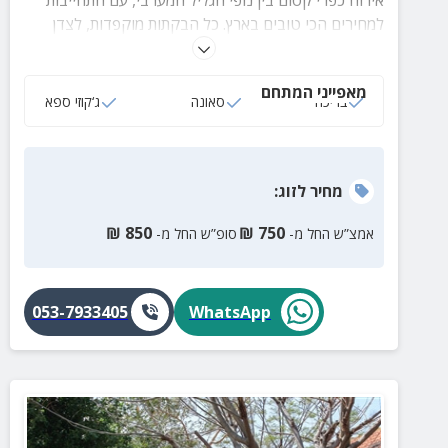
אירוח כפרי קסום בין נופי הגליל המערבי, עם התחייבות
למחירים הכי טובים בארץ. כל הבקתות מוקפדות, לצדן
חצר מטופחת עם בריכה ומתחם ספא לפינוק מושלם.
מאפייני המתחם
בריכה
סאונה
ג‘קוזי ספא
מחיר
לזוג
:
₪
850
₪
750
אמצ”ש החל מ-
סופ”ש החל מ-
053-7933405
WhatsApp