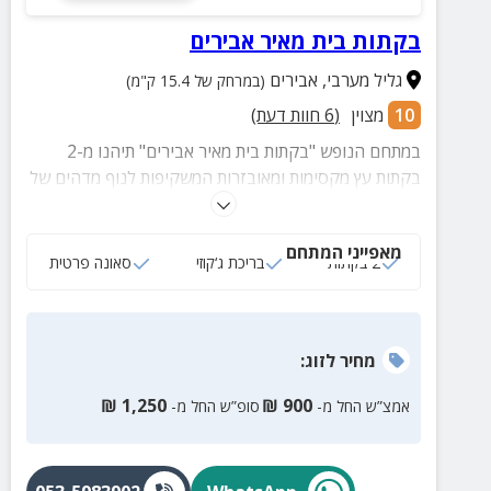
בקתות בית מאיר אבירים
גליל מערבי
,
אבירים
(במרחק של 15.4 ק"מ)
10
מצוין
(
6
חוות דעת)
במתחם הנופש "בקתות בית מאיר אבירים" תיהנו מ-2
בקתות עץ מקסימות ומאובזרות המשקיפות לנוף מדהים של
העמק והרי ירושלים.
מאפייני המתחם
2 בקתות
בריכת ג‘קוזי
סאונה פרטית
מחיר
לזוג
:
₪
1,250
₪
900
אמצ”ש החל מ-
סופ”ש החל מ-