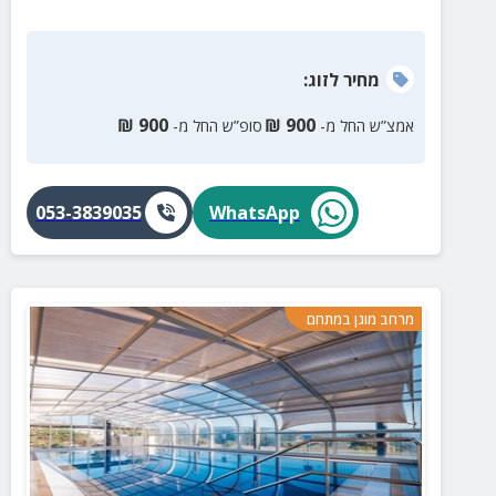
מחיר
לזוג
:
₪
900
₪
900
אמצ”ש החל מ-
סופ”ש החל מ-
053-3839035
WhatsApp
מרחב מוגן במתחם