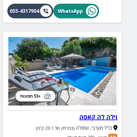
055-4317904
WhatsApp
+53 תמונות
וילה לה קאסה
גליל מערבי
,
שתולה
(במרחק של 20.1 ק"מ)