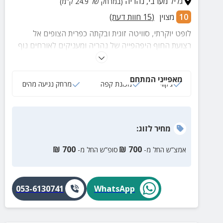
גליל מערבי
,
נהריה
(במרחק של 24.9 ק"מ)
10
מצוין
(
15
חוות דעת)
לופט יוקרתי, סוויטה זוגית ובקתה כפרית הצופים אל
רצועת החוף היפהפייה של נהריה ומעניקים לאורחים נוף
קסום של גלים ושקיעות. המתחם מתאים לזוגות, משפחות
וקבוצות הרוצים ליהנות מחופשה גלילית מפנקת ביחידות
מאפייני המתחם
מפנקות במיקום מושלם.
ג‘קוזי
מכונת קפה
מרחק נגיעה מהים
מחיר
לזוג
:
₪
700
₪
700
אמצ”ש החל מ-
סופ”ש החל מ-
053-6130741
WhatsApp