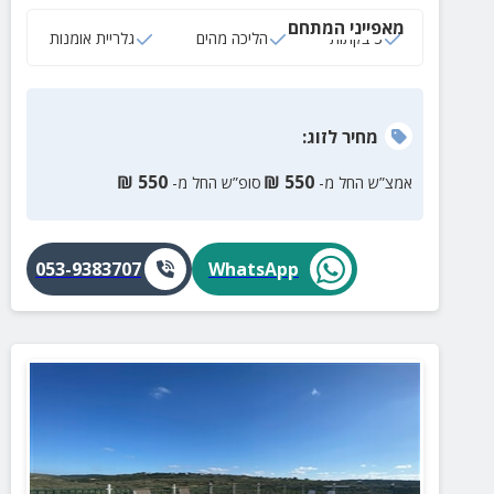
מרתקים.
מאפייני המתחם
3 בקתות
הליכה מהים
גלריית אומנות
מחיר
לזוג
:
₪
550
₪
550
אמצ”ש החל מ-
סופ”ש החל מ-
053-9383707
WhatsApp