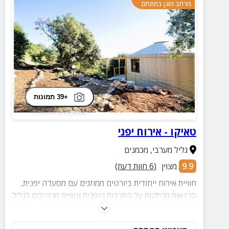
מרחב מוגן במתחם
+39 תמונות
טאיקו - אירוח יפני
גליל מערבי
,
מכמנים
9.9
מצוין
(
6
חוות דעת)
חוויית אירוח ייחודית ביורטים ממוזגים עם מסעדה יפנית,
סדנאות מרתקות על התרבות היפנית ונופים מרהיבים לגליל
התחתון למפרץ חיפה, צוקי הארבל וימת הכנרת.