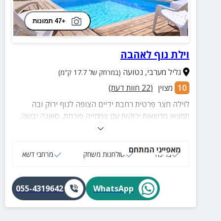
+47 תמונות
וילת נוף לאהבה
גליל מערבי
,
נטועה
(במרחק של 17.7 ק"מ)
10
מצוין
(
22
חוות דעת)
לוילה חצר פרטית רחבת ידיים הצופה לנוף ירוק ובה
תמצאו מדשאות ירוקות עם צמחייה פורחת, סאונה יבשה,
בריכה ועוד. בפנים הוילה יחכו לכם 2 מפלסים של 6 חדרי
שינה, מטבח וסלון באבזור מלא.
מאפייני המתחם
בריכה
שולחנות משחק
מרחבי דשא
055-4319642
WhatsApp