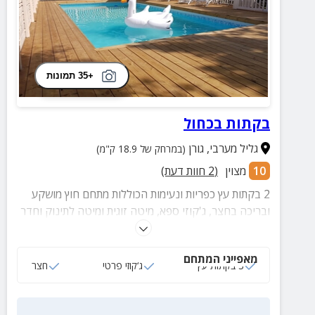
+35 תמונות
בקתות בכחול
גליל מערבי
,
גורן
(במרחק של 18.9 ק"מ)
10
מצוין
(
2
חוות דעת)
2 בקתות עץ כפריות ונעימות הכוללות מתחם חוץ מושקע
ובריכה בחצר, ג'קוזי ספא, מיטה זוגית ומיטה לתינוק וחדר
רחצה מטופח.
מאפייני המתחם
3 בקתות עץ
ג‘קוזי פרטי
חצר