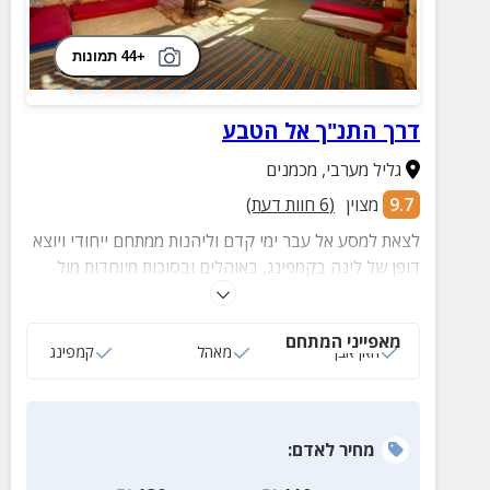
+44 תמונות
דרך התנ"ך אל הטבע
גליל מערבי
,
מכמנים
9.7
מצוין
(
6
חוות דעת)
לצאת למסע אל עבר ימי קדם וליהנות ממתחם ייחודי ויוצא
דופן של לינה בקמפינג, באוהלים ובסוכות מיוחדות מול
נופים עוצרי נשימה של הגליל.
מאפייני המתחם
חאן אבן
מאהל
קמפינג
מחיר
לאדם
: