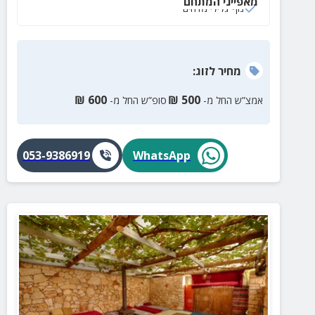
מאפייני המתחם
נוף גלילי מדהים
מחיר
לזוג
:
₪
600
₪
500
אמצ”ש החל מ-
סופ”ש החל מ-
053-9386919
WhatsApp