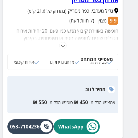
גליל מערבי
,
כפר מסריק
(במרחק של 21.6 ק"מ)
9.9
מצוין
(
7
חוות דעת)
חופשה באווירת קיבוץ ממש כמו פעם. 20 יחידות אירוח
בגדלים שונים לחופשה זוגית או משפחתית. בקיבוץ
ובקרבתו מגוון אטרקציות.
מאפייני המתחם
20 יחידות
מרחבים ירוקים
אירוח קיבוצי
מחיר
לזוג
:
₪
550
₪
450
אמצ”ש החל מ-
סופ”ש החל מ-
053-7104236
WhatsApp