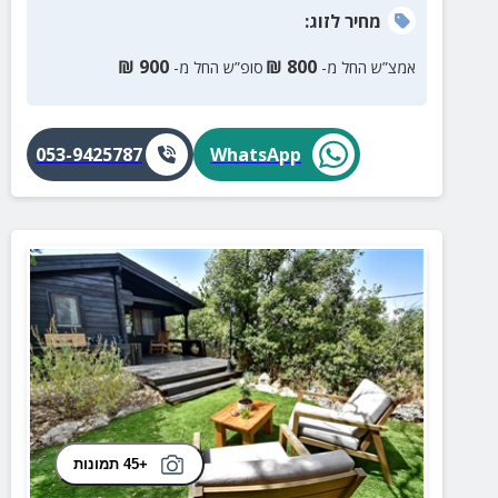
מחיר
לזוג
:
₪
900
₪
800
אמצ”ש החל מ-
סופ”ש החל מ-
053-9425787
WhatsApp
+45 תמונות