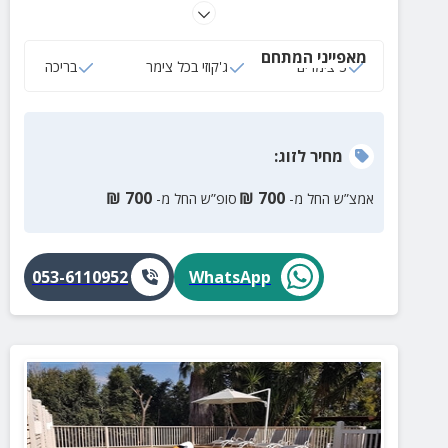
לזוגות ומשפחות עד 4 איש. במתחם תיהנו גם מחצר
מעוצבת עם בריכה, ג'קוזי ומגוון פינות ישיבה.
מאפייני המתחם
3 צימרים
ג'קוזי בכל צימר
בריכה
מחיר
לזוג
:
₪
700
₪
700
אמצ”ש החל מ-
סופ”ש החל מ-
053-6110952
WhatsApp