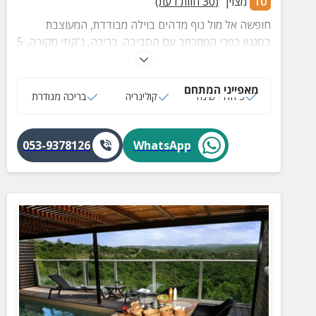
10
מצוין
(
30
חוות דעת)
חופשה אל מול נוף מדהים בוילה מבודדת, המעוצבת
בסגנון כפרי המתכתב עם הסביבה. בריכה, ג'קוזי מקורה, 5
חדרי שינה, חצר מטופחת, פינות ישיבה נעימות ועוד!
מאפייני המתחם
5 חדרי שינה
קולינריה
בריכה מגודרת
053-9378126
WhatsApp