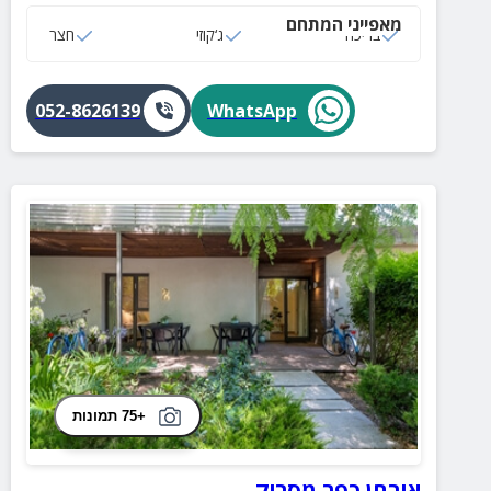
בריכה מפנקת עם חצר מטופחת ועוד שלל הפתעות.
מאפייני המתחם
בריכה
ג‘קוזי
חצר
052-8626139
WhatsApp
+75 תמונות
אורחן כפר מסריק