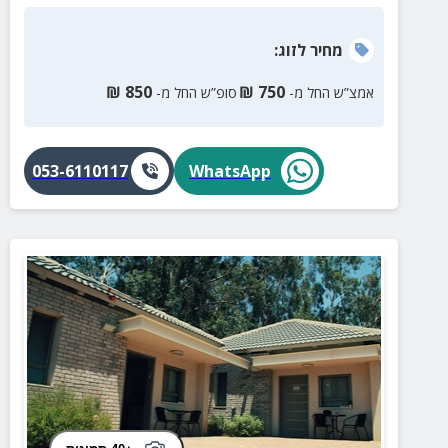
מחיר
לזוג
:
₪
850
₪
750
אמצ”ש החל מ-
סופ”ש החל מ-
053-6110117
WhatsApp