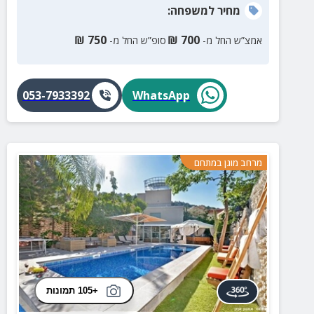
מחיר
למשפחה
:
₪
750
₪
700
אמצ”ש החל מ-
סופ”ש החל מ-
053-7933392
WhatsApp
מרחב מוגן במתחם
+105 תמונות