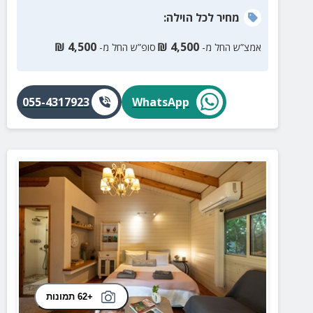
מחיר
לכל הוילה
:
₪
4,500
₪
4,500
אמצ”ש החל מ-
סופ”ש החל מ-
055-4317923
WhatsApp
+62 תמונות