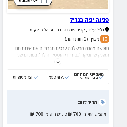
+40 תמונות
פנינה יפה בגליל
גליל עליון
,
קרית שמונה
(במרחק של 6.8 ק"מ)
10
מצוין
(
2
חוות דעת)
חופשה מהנה המשלבת ערכים חברתיים עם אירוח חם
ומפנק שיעניקו לכם דיירי הוסטל 'הילה'. במתחם שני
צימרים כפריים מקסימים במיוחד עם ג'קוזי ספא, מרפסת
גן, נוף מדהים ואבזור עשיר.
מאפייני המתחם
2 בקתות עץ
ג'קוזי ספא
חצר מטופחת
מחיר
לזוג
:
₪
700
₪
700
אמצ”ש החל מ-
סופ”ש החל מ-