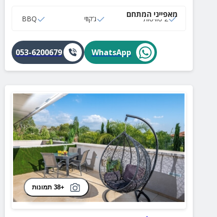
מאפייני המתחם
2 סוויטות
ג‘קוזי
BBQ
053-6200679
WhatsApp
+38 תמונות