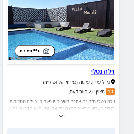
+55 תמונות
וילה נטלי
גליל עליון
,
עלמה
(במרחק של 24 ק"מ)
10
מצוין
(
2
חוות דעת)
וילה נטלי מזמינה אתכם לאירוח יוצא דופן בוילת החלומות
בגליל העליון! מתאים ללינה עד 14 אנשים! 4 חדרי שינה, 2
חדרי רחצה, 2 מתחמי חוץ עם בריכה מפנקת, מיטות שיזוף,
פינות ישיבה, עמדת מנגל ועוד מגוון רחב של פינוקים!