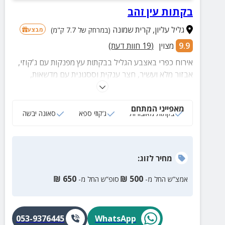
בקתות עין זהב
גליל עליון
,
קרית שמונה
(במרחק של 7.7 ק"מ)
מבצע
9.9
מצוין
(
19
חוות דעת)
אירוח כפרי באצבע הגליל בבקתות עץ מפנקות עם ג'קוזי,
אבזור מלא ועשיר, חצר ענקית וססגונית עם מדשאות,
פינות ישיבה, סאונה יבשה, נדנדות וערסלים, פינת ברביקיו
וג'קוזי ספא גדול וחדיש באוויר הצח למול נופי גליל
מאפייני המתחם
קסומים.
בקתות מאובזרות
ג‘קוזי ספא
סאונה יבשה
מחיר
לזוג
:
₪
650
₪
500
אמצ”ש החל מ-
סופ”ש החל מ-
053-9376445
WhatsApp