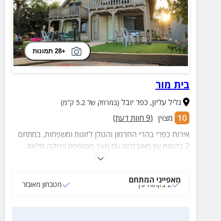
+28 תמונות
בית מור
גליל עליון
,
כפר יובל
(במרחק של 5.2 ק"מ)
10
מצוין
(
9
חוות דעת)
אירוח כפרי בהרי החרמון והגולן לזוגות ומשפחות, במתחם
2 בקתות עץ מאובזרות עם חצר מטופחת וירוקה מלאת
אטרקציות לכל הגילאים ולכל הרמות
מאפייני המתחם
2 בקתות עץ
מטבחון מאובזר