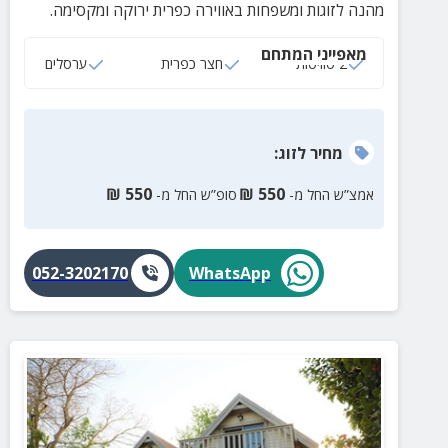
מהנה לזוגות ומשפחות באווירה כפרית ירוקה ומקסימה.
מאפייני המתחם
2 סוויטות
חצר כפרית
ערסלים
מחיר
לזוג
:
₪
550
₪
550
אמצ”ש החל מ-
סופ”ש החל מ-
052-3202170
WhatsApp