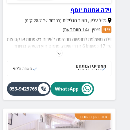
וילה אחוזת יוסף
גליל עליון
,
חצור הגלילית
(במרחק של 28.7 ק"מ)
9.9
מצוין
(
14
חוות דעת)
וילה מושלמת לחופשה מדהימה לאירוח משפחות או קבוצות
עד 17 נפשות! 6 חדרי שינה, מתחם חוץ מושקע במיוחד
עם בריכה, ג'קוזי ספא, מיטות שיזוף, פינות ישיבה ועוד
פינוקים!
מאפייני המתחם
וילה ל-17 איש
סאונה וג‘קוזי
053-9425765
WhatsApp
מרחב מוגן במתחם