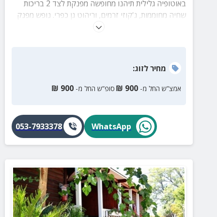
באוטופיה גלילית תיהנו מחופשה מפנקת לצד 2 בריכות
שחיה מחוממות, ג'קוזי זרמים, וריהוט גן כפרי. נופש מפנק
אל מול נוף גלילי עוצר נשימה.
מחיר
לזוג
:
₪
900
₪
900
אמצ”ש החל מ-
סופ”ש החל מ-
053-7933378
WhatsApp