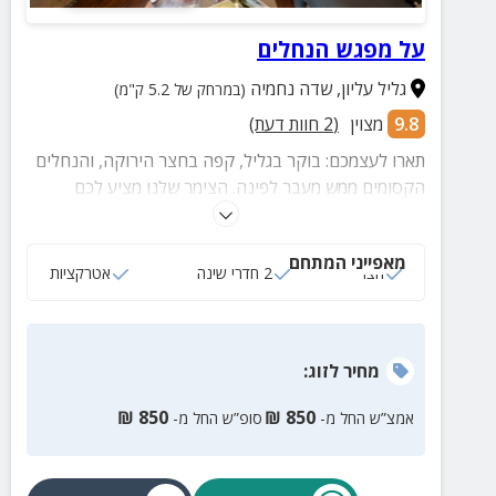
על מפגש הנחלים
גליל עליון
,
שדה נחמיה
(במרחק של 5.2 ק"מ)
9.8
מצוין
(
2
חוות דעת)
תארו לעצמכם: בוקר בגליל, קפה בחצר הירוקה, והנחלים
הקסומים ממש מעבר לפינה. הצימר שלנו מציע לכם
בריחה מושלמת 2 חדרי שינה נוחים וחצר ירוקה עם פינות
ישיבה נוחות. במרחק 50 צעדים בלבד תגלו את הפנינה
מאפייני המתחם
של הגליל מפגש חצבני-בניאס. בואו ליצור זיכרונות
חצר
2 חדרי שינה
אטרקציות
שישארו איתכם לנצח!
מחיר
לזוג
:
₪
850
₪
850
אמצ”ש החל מ-
סופ”ש החל מ-