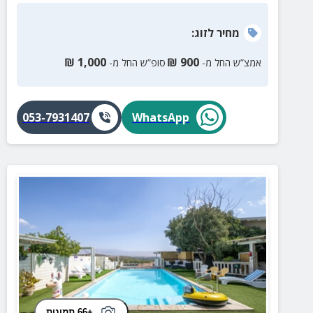
מחיר
לזוג
:
₪
1,000
₪
900
אמצ”ש החל מ-
סופ”ש החל מ-
053-7931407
WhatsApp
+66 תמונות