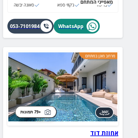
מאפייני המתחם
בריכה
ג‘קוזי ספא
סאונה יבשה
053-7101984
WhatsApp
מרחב מוגן במתחם
+79 תמונות
אחוזת דוד