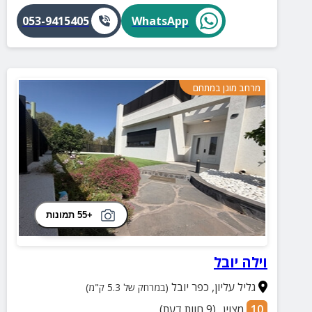
053-9415405
WhatsApp
מרחב מוגן במתחם
+55 תמונות
וילה יובל
גליל עליון
,
כפר יובל
(במרחק של 5.3 ק"מ)
10
מצוין
(
9
חוות דעת)