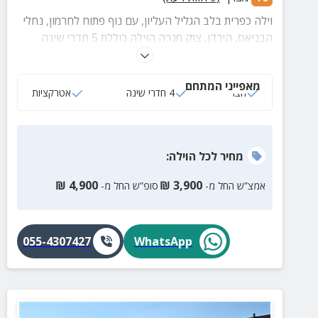
וילה כפרית בלב הגליל העליון, עם נוף פתוח לחרמון, נחלי
הבניאס, הירדן, צוק מנרה הוילה כוללת 5 חדרי שינה
נוחים,סלון מרווח, חצר רחבת ידיים שבה מחכה לכם מנגל
גז, ערסל, שולחן אוכל ופינות ישיבה נוחות. המיקום במרחק
מאפייני המתחם
נגיעה ממגוון אטרקציות, נחלים, מסעדות ואתרי טבע
חצר
4 חדרי שינה
אטרקציות
מהמובילים בצפון. הזמינו עכשיו את החופשה הבאה שלכם
בגליל ותהנו מכל רגע
מחיר
לכל הוילה
:
₪
4,900
₪
3,900
אמצ”ש החל מ-
סופ”ש החל מ-
055-4307427
WhatsApp