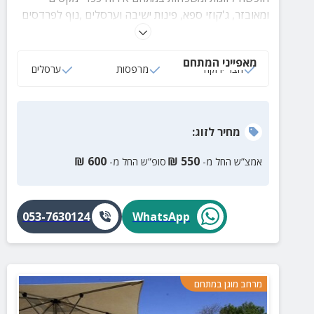
ומאובזר, ג'קוזי ספא, פינות ישיבה וערסלים ,נוף לפרדסים
עמדת מנגל, בריכה וארוחות עשירות.
מאפייני המתחם
חצר ירוקה
מרפסות
ערסלים
מחיר
לזוג
:
₪
600
₪
550
אמצ”ש החל מ-
סופ”ש החל מ-
053-7630124
WhatsApp
מרחב מוגן במתחם