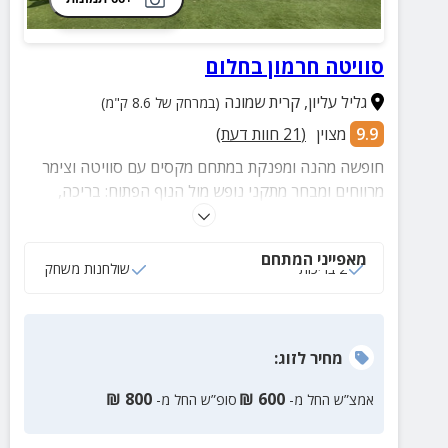
סוויטה חרמון בחלום
גליל עליון
,
קרית שמונה
(במרחק של 8.6 ק"מ)
9.9
מצוין
(
21
חוות דעת)
חופשה מהנה ומפנקת במתחם מקסים עם סוויטה וצימר
מרווחים ומבחר מתקני נופש מול הנוף הפתוח: בריכה,
ג'קוזי זרמים, ריהוט גן, פינת BBQ מקצועית, לובי ממוזג
לבילוי משותף ועוד המון כיף מול נופים בלתי נשכחים
מאפייני המתחם
לחרמון, הרי הגולן ועמק החולה הפסטורלי.
2 בריכות
שולחנות משחק
מחיר
לזוג
:
₪
800
₪
600
אמצ”ש החל מ-
סופ”ש החל מ-