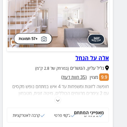
+57 תמונות
אלה על הנחל
גליל עליון
,
הגושרים
(במרחק של 2.8 ק"מ)
9.9
מצוין
(
35
חוות דעת)
חופשה לזוגות ומשפחות עד 4 איש במתחם נופש מקסים
עם 2 צימרים מרווחים הכוללים, מיטה זוגית, מטבחון
מאובזר וחצר פרטית עם ג'קוזי ספא מרווח.
מאפייני המתחם
2 צימרים
ג‘קוזי פרטי
קרבה לאטרקציות