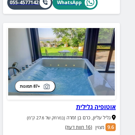
055-4577142
WhatsApp
+87 תמונות
אוטופיה גלילית
גליל עליון
,
כרם בן זמרה
(במרחק של 27.6 ק"מ)
9.6
מצוין
(
16
חוות דעת)