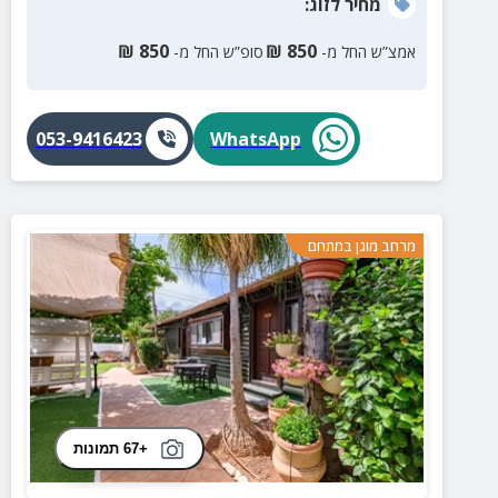
מחיר
לזוג
:
₪
850
₪
850
אמצ”ש החל מ-
סופ”ש החל מ-
053-9416423
WhatsApp
מרחב מוגן במתחם
+67 תמונות