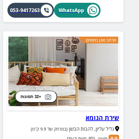
053-9417263
WhatsApp
מרחב מוגן במתחם
+32 תמונות
שירת הגומא
גליל עליון
,
להבות הבשן
(במרחק של 9.9 ק"מ)
9.9
מצוין
(
40
חוות דעת)