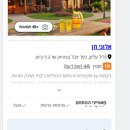
+46 תמונות
אלוני חן
גליל עליון
,
כפר יובל
(במרחק של 5.2 ק"מ)
10
מצוין
(
44
חוות דעת)
בקתות עץ מוקפדות ונעימות הכוללות ג'קוזי מפנק ומרווח.
במתחם 2 בקתות משפחתיות ובקתה זוגית, הממוקמות מול
נוף מרהיב הכולל את הרי הסביבה ועמק החולה.
מאפייני המתחם
ג‘קוזי פרטי
מרפסת פרטית
מנגל