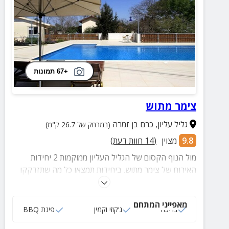
+67 תמונות
צימר מתוש
גליל עליון
,
כרם בן זמרה
(במרחק של 26.7 ק"מ)
9.8
מצוין
(
14
חוות דעת)
מול הנוף הקסום של הגליל העליון ממוקמות 2 יחידות
האירוח של צימר מתוש. ביחידות תמצאו כל מה שתזדקקו
לו במהלך החופשה ובחצר המטופחת בריכה המשקיפה אל
הנוף המרהיב.
מאפייני המתחם
בריכה
ג‘קוזי וקמין
פינת BBQ