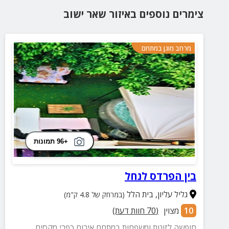
צימרים נוספים
באיזור
שאר ישוב
מרחב מוגן במתחם
+96 תמונות
בין הפרדס לנחל
גליל עליון
,
בית הלל
(במרחק של 4.8 ק"מ)
10
מצוין
(
70
חוות דעת)
חופשה לזוגות ומשפחות במתחם אירוח כפרי מקסים