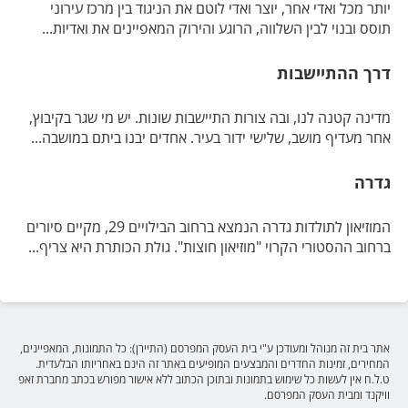
יותר מכל ואדי אחר, יוצר ואדי לוטם את הניגוד בין מרכז עירוני
תוסס ובנוי לבין השלווה, הרוגע והירוק המאפיינים את ואדיות...
דרך ההתיישבות
מדינה קטנה לנו, ובה צורות התיישבות שונות. יש מי שגר בקיבוץ,
אחר מעדיף מושב, שלישי ידור בעיר. אחדים יבנו ביתם במושבה...
גדרה
המוזיאון לתולדות גדרה הנמצא ברחוב הבילויים 29, מקיים סיורים
ברחוב ההסטורי הקרוי "מוזיאון חוצות". גולת הכותרת היא צריף...
אתר בית זה מנוהל ומעודכן ע"י בית העסק המפרסם (התיירן): כל התמונות, המאפיינים,
המחירים, זמינות החדרים והמבצעים המופיעים באתר זה הינם באחריותו הבלעדית.
ט.ל.ח אין לעשות כל שימוש בתמונות ובתוכן הכתוב ללא אישור מפורש בכתב מחברת זאפ
וויקנד ומבית העסק המפרסם.