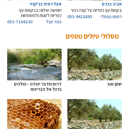
אביב בכרם
אצל רונית בג'קוזי
בקתות עץ כפריות על קצה ההר
חופשה שלווה בבקתות עץ
כפריות לזוגות ולמשפחות
רמות נפתלי
053-9418893
כפר יובל
053-7104230
מסלולי טיולים נוספים
שמן טוב
דרום מדבר יהודה - הולכים
ברגל אל הבריכות