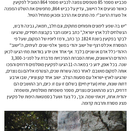
מכביש מספר 85 מטפסים צפונה לכביש מספר 864 המוביל לפקיעין.
כאשר מגיעים אל היישוב, עדיין על כביש 864, מחפשים את השלט המפנה
אל מערת הרשב"י. פה מחנים את הרכב ומכאן מתחיל הטיול.
"יש בה שפע לימונים ותפוחים מתוקים, וגם חלב, חמאה, גבינה ודבש,
הנשלחים לכל ארץ ישראל," כתב ביומנו חבר בקבוצת חסידים, שהגיעו
לבקר בפקיעין בשנת 1824. כך כתב, ורמז ליופיו של המקום, שעל פי
המסורת איכלס רצף של ישוב יהודי במשך אלפי שנים. לעיתים, ה"ישוב"
היהודי כלל אדם או שניים בלבד. אף אחד אינו יודע בוודאות מתי הגיעו לכאן
היהודים הראשונים, ואחת הסברות המרכזיות מדברת על לפני כ-3,300
שנה. בכל אופן, ידוע כי במאה ה-11 הגיעו לפקיעין מוסלמים ודרוזים והפכו
אותה למקום מושבם. לאחר כמה עשרות שנים, הצטרפו אליהם גם נוצרים,
שהגיעו לארץ-ישראל עם מסעות הצלב. ישוב אחד קטן וציורי, שבו ארבע
דתות שונות, שחיו (ועדיין חיים) בשלום זו עם זו. כיום, רוב התושבים הם
דרוזים, רבע מהתושבים נוצרים, מספר משפחות מוסלמיות, ומשפחה
יהודית אחת, זינאתי שמה. וכך, כל צעד ושעל בסמטאות היפות של פקיעין
מציג מסורת ותרבות קדומה.