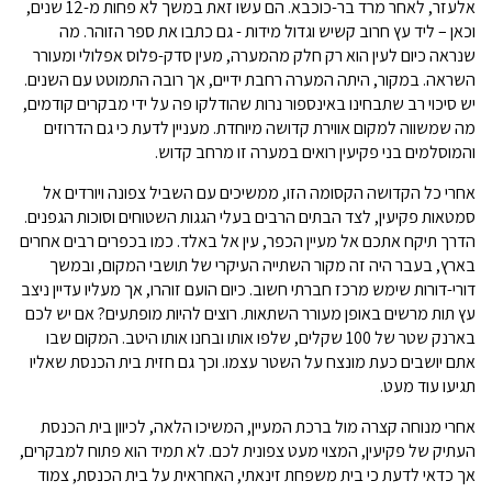
אלעזר, לאחר מרד בר-כוכבא. הם עשו זאת במשך לא פחות מ-12 שנים,
וכאן – ליד עץ חרוב קשיש וגדול מידות - גם כתבו את ספר הזוהר. מה
שנראה כיום לעין הוא רק חלק מהמערה, מעין סדק-פלוס אפלולי ומעורר
השראה. במקור, היתה המערה רחבת ידיים, אך רובה התמוטט עם השנים.
יש סיכוי רב שתבחינו באינספור נרות שהודלקו פה על ידי מבקרים קודמים,
מה שמשווה למקום אווירת קדושה מיוחדת. מעניין לדעת כי גם הדרוזים
והמוסלמים בני פקיעין רואים במערה זו מרחב קדוש.
אחרי כל הקדושה הקסומה הזו, ממשיכים עם השביל צפונה ויורדים אל
סמטאות פקיעין, לצד הבתים הרבים בעלי הגגות השטוחים וסוכות הגפנים.
הדרך תיקח אתכם אל מעיין הכפר, עין אל באלד. כמו בכפרים רבים אחרים
בארץ, בעבר היה זה מקור השתייה העיקרי של תושבי המקום, ובמשך
דורי-דורות שימש מרכז חברתי חשוב. כיום הועם זוהרו, אך מעליו עדיין ניצב
עץ תות מרשים באופן מעורר השתאות. רוצים להיות מופתעים? אם יש לכם
בארנק שטר של 100 שקלים, שלפו אותו ובחנו אותו היטב. המקום שבו
אתם יושבים כעת מונצח על השטר עצמו. וכך גם חזית בית הכנסת שאליו
תגיעו עוד מעט.
אחרי מנוחה קצרה מול ברכת המעיין, המשיכו הלאה, לכיוון בית הכנסת
העתיק של פקיעין, המצוי מעט צפונית לכם. לא תמיד הוא פתוח למבקרים,
אך כדאי לדעת כי בית משפחת זינאתי, האחראית על בית הכנסת, צמוד