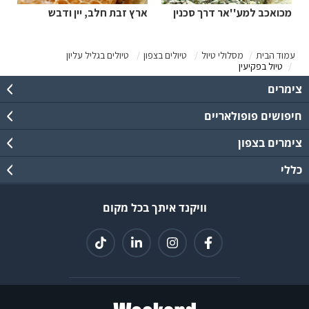
מכואכב למע''אר דרך סכנין
ארץ זבת חלב, יין ודבש
עמוד הבית
מסלולי טיול
טיולים בצפון
טיולים בגליל עליון
טיול בפקיעין
צימרים
חיפושים פופולאריים
צימרים בצפון
כללי
וויקנד איתך בכל מקום