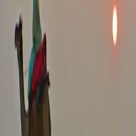
053-9425188
גן לאומי מצדה
גן לאומי מצדה הינו אתר מורשת תרבות עולמית וישראלית. בגן לאומי
מצדה ניתן ליהנות משלל אטרקציות ופעילויות כגון: סיורים מודרכים בהר
מצדה ובשביל הנחש, אירועי זריחה ושקיעה, רכבל, מגוון אפשרויות לינה,
סיור ליל ירח, מופעים וחזיון אורקולי, ספורט אתגרי, מזכרות ועוד.