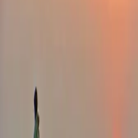
לירושלים. אטרקציות נוספות במקום, טיולי ג'יפים, מסלולים רגליים לכל
המשפחה - בתיאום מראש.
קרא עוד
גן לאומי תל ערד
גן לאומי תל ערד מזמין אתכם להגיע ולצפות בשרידים של עיר כנענית
מבוצרת. בגבעה המשקיפה אל העיר ואל בקעת ערד נחשפו מצודות
מתקופת המלוכה. במקום תוכלו לצפות במפעל מים עתיק, מקדש יהודאי,
מזבח ודביר.
קרא עוד