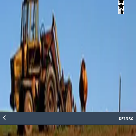
4.5
(
1
חוות דעת)
סיור בקיבוץ, הכולל ביקור בבית האמנויות היחודי וביקב בו מיוצרים יינות
מענבים אורגניים הגדלים בכרם המקומי.
קרא עוד
אשכול תיירות ונופש - קיבוץ
באזורנו תוכלו למצוא מגוון רחב של פעילויות ואטרקציות כגון:ג'יפים
לילדים,סיורים חקלאיים,רכיבת אופניים,תצפיות נוף,משק צאן,בית בד
וכו'....
קרא עוד
צימרים