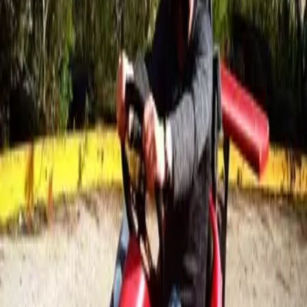
ים. בחוף חנניה תמצאו חוף רחצה מסודר עם מיטות שיזוף, מקלחות,
מציל, מרכז עזרה ראשונה ואפילו רחבת כדור עף להנאתכם. ניתן לערוך
במקום אירועים לקב' גדולות בתיאום מראש.
קרא עוד
אקשן פארק
"אקשן פארק" משתרע על שטח של 30 דונם בלב חורשת
אקליפטוסים,ומציע מגוון מתקנים, פעילויות ואטרקציות לגילאי שנה עד
14: בלוני קפיצה, קיר טיפוס מתנפח, מיני אומגה, ממונעים, קרוסלה,
רכבת המסיירת בפארק, מתנפחי מים (בעונה), בריכות שכשוך (בעונה),
סירות פדלים, מסלול לאופני הרים, פינת חי, משחקייה מקורה לפעוטות,
זירת תותחי אוויר, קארטינג (מגיל 12 וע"פ מדד גובה), מיני ג'יפים (נהיגה
עצמית מגיל 10 בליווי מבוגר), אומגה 50 מטר (מגיל 10) ועוד. במקום
ישנה קפיטריה ופינות ישיבה הפזורות ברחבי הפארק. ניתן להזמין פעיל
קרא עוד