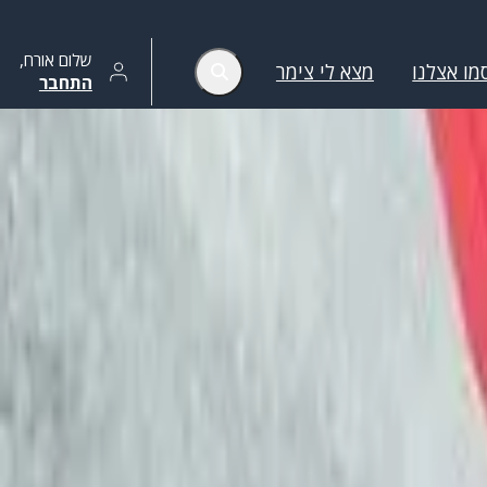
שלום
אורח
,
מו אצלנו
מצא לי צימר
התחבר
הסר סינונים