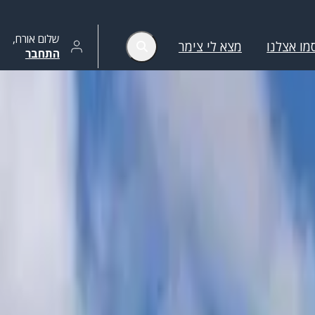
שלום
אורח
,
מו אצלנו
מצא לי צימר
התחבר
הסר סינונים