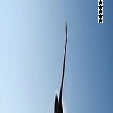
5
(
2
חוות דעת)
מקסימום שטח זה מקסימום הנאה! טיולי טרקטורונים, תומקאר, RZR או
אופניים, תפריט אוכל עם מגוון תפריטים וכל זה במרחק של 3 דקות
מירושלים, לחוויה בלתי נשכחת לזוגות, קבוצות ומשפחות! אנחנו מספקים
שירות גם בכל רחבי הארץ.
קרא עוד
אתגר במדבר
חברת "אתגר במדבר" מתמתחת בארגון טיולים למשפחות ולקב' גדולות,
טיולים ברמה גבוה בשילוב עם שלל אטרקציות לבחירתכם, טיולי ג'יפים,
טיולי אופניים, סנפלינג, ספורט אתגרי ועוד המון אטרקציות. אתגר במדבר
ישמרו על ביטחונכם ויקחו אתכם לטיולים בכל רחבי הארץ.
קרא עוד