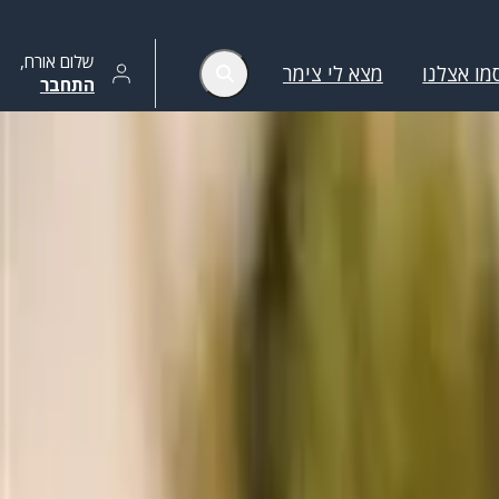
שלום
אורח
,
מו אצלנו
מצא לי צימר
התחבר
הסר סינונים