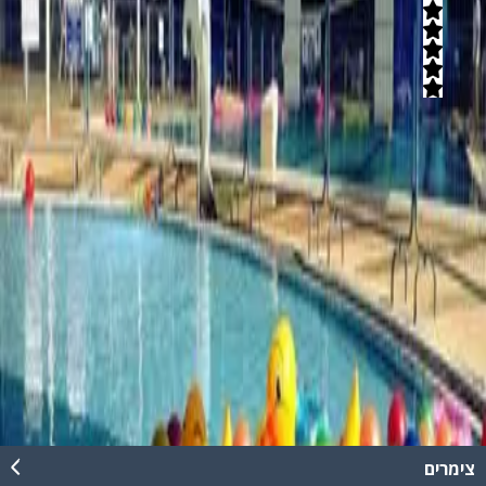
5
(
6
חוות דעת)
באיזור קסום הנמצא במרחק נסיעה קצר מירושלים מחכה לכם מתחם
ספא מפנק לגוף ולנפש, בואו ליהנות מחוויה יוצאת דופן ולהיטען
באנרגיות חדשות שילוו אתכם זמן רב!
קרא עוד
בריכת מסילת ציון
אחת מעשר הבריכות המומלצות בישראל! מתחם גדול ומרווח של אקשן
ושעשועי מים לכל המשפחה.
קרא עוד
צימרים