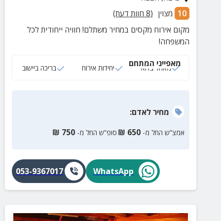
10
מצוין
(
8
חוות דעת)
מקום אירוח מקסים במחיר משתלם! חוויה ייחודית לכל
המשפחה!
מאפייני המתחם
מאהל בדואי
יחידות אירוח
בריכה ביישוב
מחיר
לאדם
:
₪
750
₪
650
אמצ”ש החל מ-
סופ”ש החל מ-
053-9367017
WhatsApp