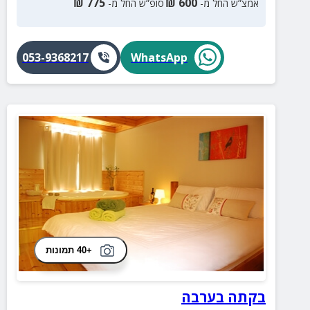
₪
775
₪
600
אמצ”ש החל מ-
סופ”ש החל מ-
053-9368217
WhatsApp
+40 תמונות
בקתה בערבה