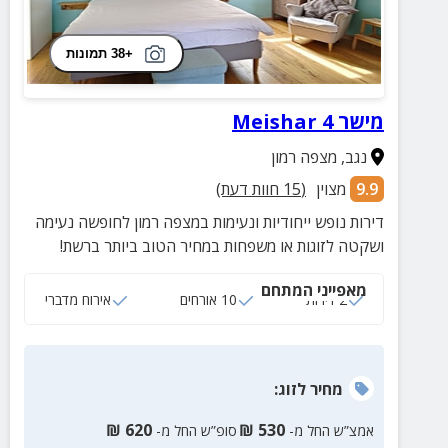
+38 תמונות
מישר 4 Meishar
נגב
,
מצפה רמון
9.9
מצוין
(
15
חוות דעת)
דירות נופש ייחודיות ונעימות במצפה רמון לחופשה נעימה
ושקטה לזוגות או משפחות במחיר הטוב ביותר ברשת!
מאפייני המתחם
2 דירות
10 אורחים
אירוח מדברי
מחיר
לזוג
:
₪
620
₪
530
אמצ”ש החל מ-
סופ”ש החל מ-