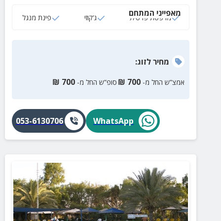
שפע אטרקציות לכל המשפחה.
מאפייני המתחם
מרפסת פרטית
ג‘קוזי
פינת מנגל
מחיר
לזוג
:
₪
700
₪
700
אמצ”ש החל מ-
סופ”ש החל מ-
053-6130706
WhatsApp