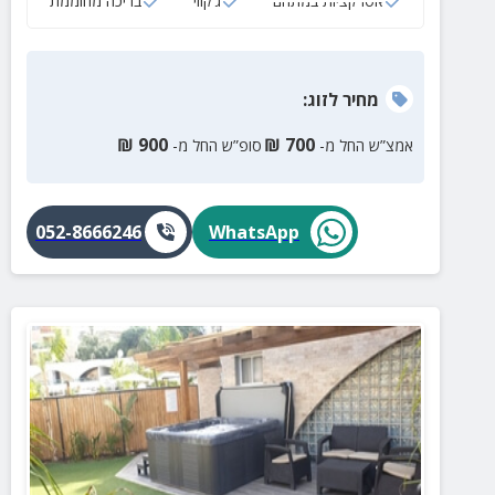
אטרקציות במתחם
ג‘קוזי
בריכה מחוממת
מחיר
לזוג
:
₪
900
₪
700
אמצ”ש החל מ-
סופ”ש החל מ-
052-8666246
WhatsApp