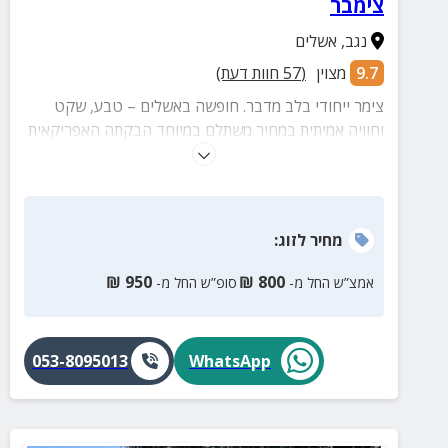
צימבר
נגב
,
אשלים
9.7
מצוין
(
57
חוות דעת)
צימר ייחודי בלב מדבר. חופשה באשלים – טבע, שקט
וחוויה אמיתית במחיר משתלם במיוחד הבקתה האפריקאית
היא הרבה מעבר למקום לינה – היא חוויה של רוגע וחיבור
עמוק למדבר. נבנתה בעבודת יד מתוך אהבה, עם תשומת
לב לכל פרט ואווירה חמימה שמרגישים בכל פינה. כאן
תקבלו אירוח אותנטי, איכותי ונעים – שמציע תמורה מצוינת
מחיר
לזוג
:
למחיר, בלי להתפשר על חוויה.
₪
950
₪
800
אמצ”ש החל מ-
סופ”ש החל מ-
053-8095013
WhatsApp