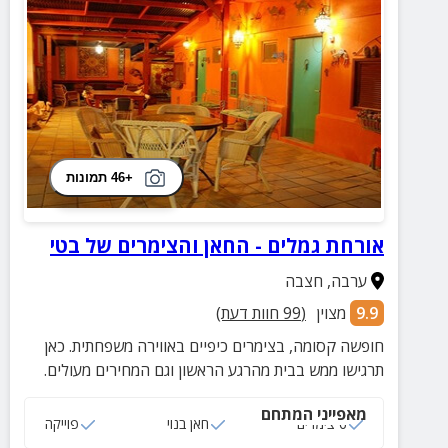
+46 תמונות
אורחת גמלים - החאן והצימרים של בטי
ערבה
,
חצבה
9.9
מצוין
(
99
חוות דעת)
חופשה קסומה, בצימרים כיפיים באווירה משפחתית. כאן
תרגישו ממש בבית מהרגע הראשון וגם המחירים מעולים.
מאפייני המתחם
6 צימרים
חאן בנוי
פוייקה