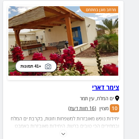
מרחב מוגן במתחם
+41 תמונות
צימר דארי
ים המלח
,
עין תמר
10
מצוין
(
16
חוות דעת)
יחידות נופש מאובזרות למשפחות וזוגות, בקרבת ים המלח
ובמחירים הכי טובים ברשת. היחידות מאובזרות באמבט
ג'קוזי מפנק, מחוץ לצימרים חצר מטופחת ובקרבת המתחם