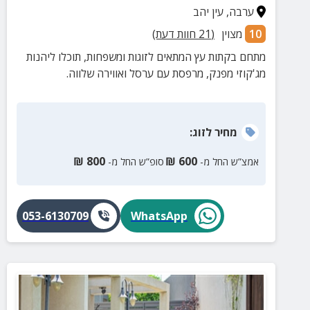
ערבה
,
עין יהב
10
מצוין
(
21
חוות דעת)
מתחם בקתות עץ המתאים לזוגות ומשפחות, תוכלו ליהנות
מג'קוזי מפנק, מרפסת עם ערסל ואווירה שלווה.
מחיר
לזוג
:
₪
800
₪
600
אמצ”ש החל מ-
סופ”ש החל מ-
053-6130709
WhatsApp