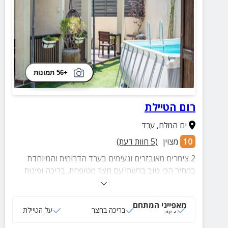
+56 תמונות
רום הטיילת
ים המלח
,
ערד
10
מצוין
(
5
חוות דעת)
2 צימרים מאובזרים ונעימים בערד הדרומית והמיוחדת
במחיר הכי טוב ברשת! עם חצר מטופחת, בריכה ופינות
ישיבה באווירה מדברית. בערד ובסביבה המון אטרקציות
ופעילויות להעשרת החוויה.
מאפייני המתחם
ג‘קוזי
בריכה בחצר
על הטיילת