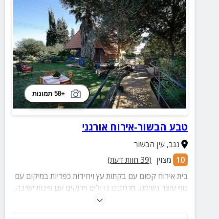
+58 תמונות
טבע הבשור-אירוח אורגני
נגב
,
עין הבשור
10
מצוין
(
39
חוות דעת)
בית אירוח קסום עם בקתות עץ ויחידות כפריות במיקום עם
נוף עוצר נשימה, מרחבים גדולים וירוקים עם פינות ישיבה,
מרפסת, ארוחות בוקר ועוד