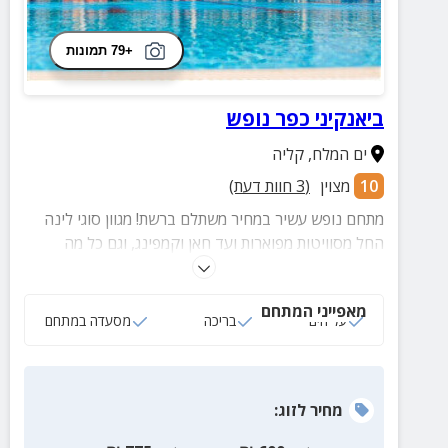
+79 תמונות
ביאנקיני כפר נופש
ים המלח
,
קליה
10
מצוין
(
3
חוות דעת)
מתחם נופש עשיר במחיר משתלם ברשת! מגוון סוגי לינה
החל מסוויטות מפוארות ועד חאן וקמפינג, וגם כל מה
שביניהם. לאורחי המתחם בית כנסת פעיל, בריכה, חוף ים
מוסדר ועוד המון אפשרויות
מאפייני המתחם
על הים
בריכה
מסעדה במתחם
מחיר
לזוג
: