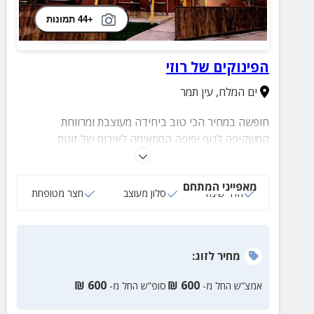
+44 תמונות
הפינוקים של רוזי
ים המלח
,
עין תמר
חופשה במחיר הכי טוב ביחידה מעוצבת ומרווחת
המשקיפה לנוף יפיפה המתאימה לאירוח של זוגות
ומשפחות, חדר שינה עם מיטה זוגית, חדר ליחיד, סלון
מעוצב עם פינות ישיבה + ספה נפתחת ועוד.
מאפייני המתחם
חדר שינה
סלון מעוצב
חצר מטופחת
מחיר
לזוג
:
₪
600
₪
600
אמצ”ש החל מ-
סופ”ש החל מ-