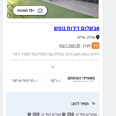
+72 תמונות
אבשלום דירות נופש
אילת
,
אילת
10
מצוין
(
8
חוות דעת)
דירות נופש מאובזרות באילת עם התחייבות למחיר הזול
ברשת! הדירות ממוקמות בלב העיר ובמרחק הליכה מחופי
הים, מרכזי הקניות ומקומות הבילוי. מתאים למשפחות, זוגות
וקבוצות.
מאפייני המתחם
דירות נופש
ג‘קוזי
מרפסת או חצר
מחיר
לזוג
:
₪
350
₪
250
אמצ”ש החל מ-
סופ”ש החל מ-