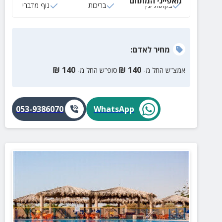
מאפייני המתחם
בקתות עץ
בריכות
נוף מדברי
מחיר
לאדם
:
₪
140
₪
140
אמצ”ש החל מ-
סופ”ש החל מ-
053-9386070
WhatsApp