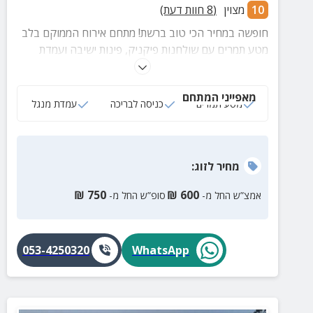
10
מצוין
(
8
חוות דעת)
חופשה במחיר הכי טוב ברשת! מתחם אירוח הממוקם בלב
מטע תמרים עם שולחנות פיקניק, פינות ישיבה ועמדת
מנגל, כניסה חופשית לבריכת היישוב ועוד.
מאפייני המתחם
מטע תמרים
כניסה לבריכה
עמדת מנגל
מחיר
לזוג
:
₪
750
₪
600
אמצ”ש החל מ-
סופ”ש החל מ-
053-4250320
WhatsApp