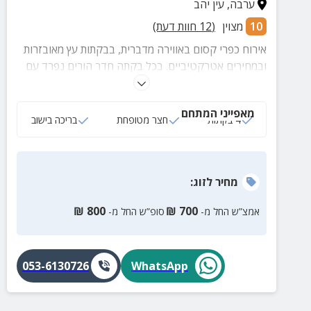
ערבה
,
עין יהב
10
מצוין
(
12
חוות דעת)
אירוח כפרי קסום באווירה מדברית, בבקתות עץ מאובזרות
ובמחירים אטרקטיביים. בכל בקתה חדר הורים נפרד עם
ג'קוזי מפנק, מטבחון מאובזר, חצר ושפע אטרקציות
בסביבה.
מאפייני המתחם
4 בקתות
חצר מטופחת
בריכה בישוב
מחיר
לזוג
:
₪
800
₪
700
אמצ”ש החל מ-
סופ”ש החל מ-
053-6130726
WhatsApp