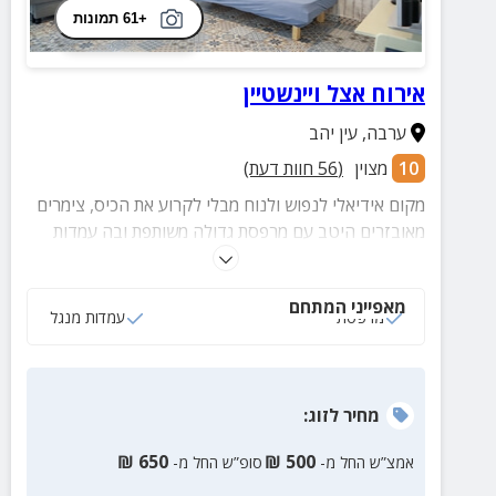
+61 תמונות
אירוח אצל ויינשטיין
ערבה
,
עין יהב
10
מצוין
(
56
חוות דעת)
מקום אידיאלי לנפוש ולנוח מבלי לקרוע את הכיס, צימרים
מאובזרים היטב עם מרפסת גדולה משותפת ובה עמדות
מנגל ומגוון פעילויות לילדים. תהנו מבילויים בבריכת המושב
עם כניסה ללא עלות.
מאפייני המתחם
מרפסת
עמדות מנגל
מחיר
לזוג
:
₪
650
₪
500
אמצ”ש החל מ-
סופ”ש החל מ-