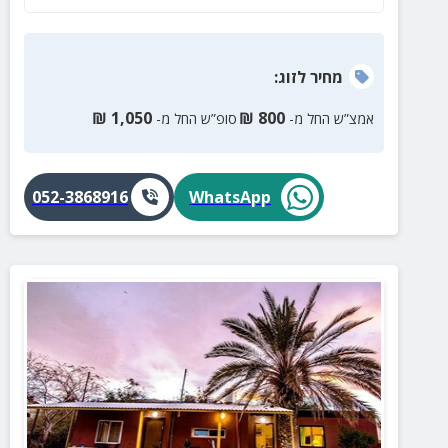
מחיר
לזוג
:
₪
1,050
₪
800
אמצ”ש החל מ-
סופ”ש החל מ-
052-3868916
WhatsApp