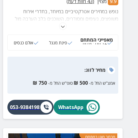
9.9
מצוין
(
43
חוות דעת)
נופש במחירים אטרקטיביים במיוחד, בחדרי אירוח
משופצים, נעימים ומסודרים, השוכנים בלב הערבה מול
נופים משגעים ומתאימים לאירוח של משפחות וקבוצות.
מאפייני המתחם
12 חדרי אירוח
פינת מנגל
אולם כנסים
מחיר
לזוג
:
₪
750
₪
500
אמצ”ש החל מ-
סופ”ש החל מ-
053-9384198
WhatsApp
מרחב מוגן במתחם