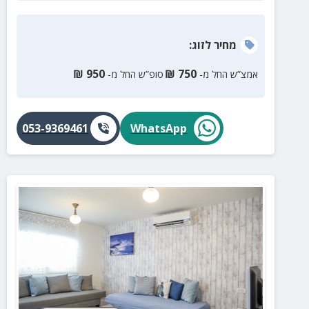
מחיר
לזוג
:
₪
950
₪
750
אמצ”ש החל מ-
סופ”ש החל מ-
053-9369461
WhatsApp