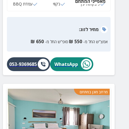
מאפייני המתחם
9 בקתות עץ
ג‘קוזי
עמדת BBQ
מחיר
לזוג
:
₪
650
₪
550
אמצ”ש החל מ-
סופ”ש החל מ-
053-9369685
WhatsApp
מרחב מוגן במתחם