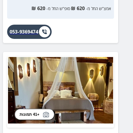
₪
620
₪
620
אמצ”ש החל מ-
סופ”ש החל מ-
053-9369474
+41 תמונות