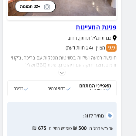
+32 תמונות
פנינת המעיינות
כנרת וגליל תחתון
,
רחוב
9.9
מצוין
(
24
חוות דעת)
חופשה רגועה ושלווה בסוויטות מפנקות עם בריכה, ג'קוזי
זרמים, חצר ירוקה עם ריהוט גן, פינת BBQ ושלל
אטרקציות בסביבה שעליהן נשמח להמליץ!
מאפייני המתחם
3 סוויטות
ג‘קוזי זרמים
בריכה
מחיר
לזוג
:
₪
675
₪
500
אמצ”ש החל מ-
סופ”ש החל מ-