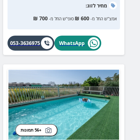
מחיר
לזוג
:
₪
700
₪
600
אמצ”ש החל מ-
סופ”ש החל מ-
053-3636975
WhatsApp
+56 תמונות