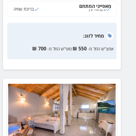
מאפייני המתחם
בקתות עץ
בריכת שחיה
מחיר
לזוג
:
₪
700
₪
550
אמצ”ש החל מ-
סופ”ש החל מ-