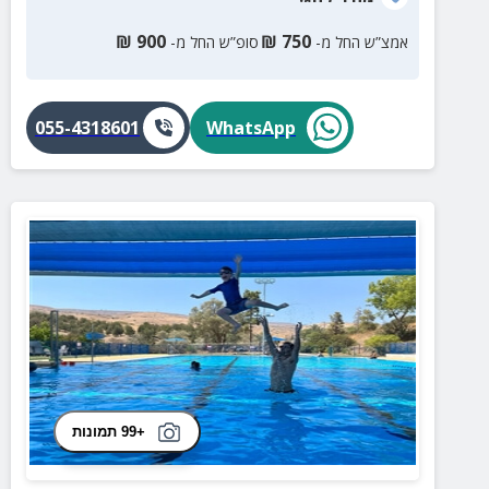
₪
900
₪
750
אמצ”ש החל מ-
סופ”ש החל מ-
055-4318601
WhatsApp
+99 תמונות