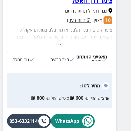
צימר דרך האשל
כנרת וגליל תחתון
,
רותם
10
מצוין
(
6
חוות דעת)
צימר קסום הבנוי מלבני אדמה בלב במתחם אקולוגי
מקסים וייחודי עם נוף מרהיב של הרי הגלעד, הגלבוע
ואפילו הר החרמון.
מאפייני המתחם
אקולוגי
חצר פרטית
נוף ממכר
מחיר
לזוג
:
₪
800
₪
600
אמצ”ש החל מ-
סופ”ש החל מ-
053-6332114
WhatsApp