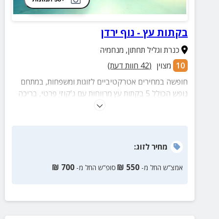
בקתות עץ - נוף ירדן
כנרת וגליל תחתון
,
מנחמיה
10
מצוין
(
42
חוות דעת)
חופשה במחירים אטרקטיביים לזוגות ומשפחות, במתחם
נופש הכולל 5 בקתות עץ מרווחות עם ג'קוזי פרטי, בריכה
מרעננת, גלריית אומנות ועוד.
מחיר
לזוג
:
₪
700
₪
550
אמצ”ש החל מ-
סופ”ש החל מ-