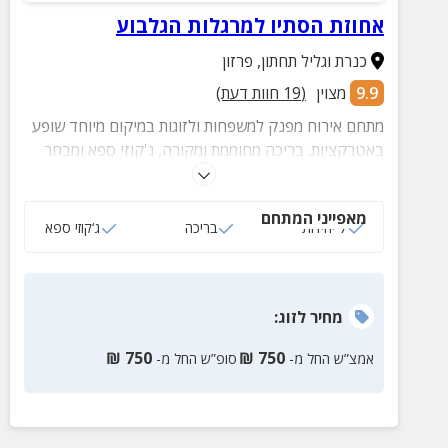
אחוזת הסתיו למרגלות הגלבוע
כנרת וגליל תחתון
,
פרזון
9.9
מצוין
(
19
חוות דעת)
מתחם אירוח מפנק למשפחות ולזוגות במיקום מיוחד שופע
באטרקציות. בריכה מחוממת ומקורה, ג'קוזי ספא ומבחר
סוויטות נעימות
מאפייני המתחם
7 יחידות
בריכה
ג‘קוזי ספא
מחיר
לזוג
:
₪
750
₪
750
אמצ”ש החל מ-
סופ”ש החל מ-