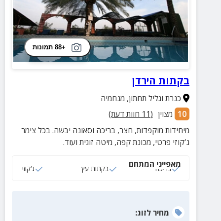
+88 תמונות
בקתות הירדן
כנרת וגליל תחתון
,
מנחמיה
10
מצוין
(
11
חוות דעת)
מיחידות מוקפדות, חצר, בריכה וסאונה יבשה. בכל צימר
ג'קוזי פרטי, מכונת קפה, מיטה זוגית ועוד.
מאפייני המתחם
בריכה
בקתות עץ
ג‘קוזי
מחיר
לזוג
: