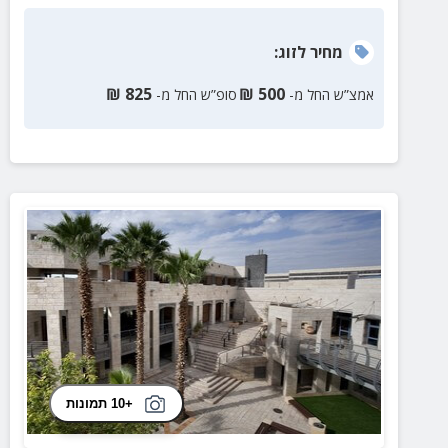
מחיר
לזוג
:
₪
825
₪
500
אמצ”ש החל מ-
סופ”ש החל מ-
+10 תמונות