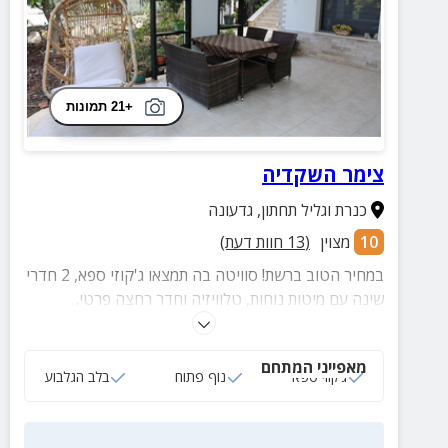
+21 תמונות
צימר השקדיה
כנרת וגליל תחתון
,
גדעונה
10
מצוין
(
13
חוות דעת)
במחיר הטוב ברשת! סוויטה בה תמצאו ג'קוזי ספא, 2 חדרי
שינה עם מיטות נוחות, טלוויזיה וחדר רחצה פרטי.
לסוויטה מרפסת הצופה לנוף מהמם ובה פינת ישיבה
וערסל.
מאפייני המתחם
ג‘קוזי ספא
נוף פתוח
בלב הגלבוע