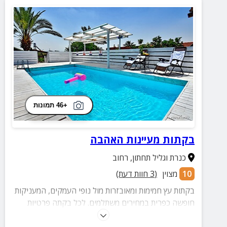
+46 תמונות
בקתות מעיינות האהבה
כנרת וגליל תחתון
,
רחוב
10
מצוין
(
3
חוות דעת)
בקתות עץ חמימות ומאובזרות מול נופי העמקים, המעניקות
חופשה כפרית במחירים משתלמים. לכל בקתה פרטיות
מלאה, ג'קוזי זוגי ואבזור מלא, בחצר בריכה ואווירה נהדרת.