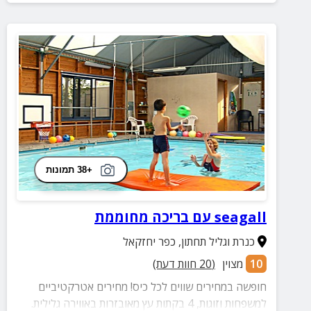
+38 תמונות
seagall עם בריכה מחוממת
כנרת וגליל תחתון
,
כפר יחזקאל
10
מצוין
(
20
חוות דעת)
חופשה במחירים שווים לכל כיס! מחירים אטרקטיביים
למשפחות וזוגות, 4 בקתות עץ מאובזרות באווירה גלילית.