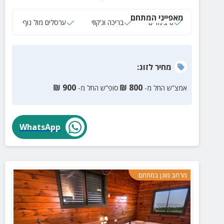
מאפייני המתחם
8 צימרים
בריכה וג‘קוזי
ערסלים מול נוף
מחיר
לזוג
:
₪
900
₪
800
אמצ”ש החל מ-
סופ”ש החל מ-
WhatsApp
מרחב מוגן במתחם