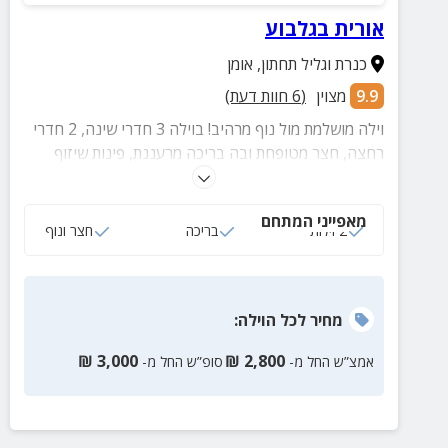
אורית בגלבוע
כנרת וגליל תחתון
,
אומן
9.9
מצוין
(
6
חוות דעת)
וילה מושלמת מול נוף מרהיב! בוילה 3 חדרי שינה, 2 חדרי
רחצה, חצר מטופחת ובה בריכה מרעננת, פינות שיזוף
ועוד.
מאפייני המתחם
2 וילות
בריכה
חצר ונוף
מחיר
לכל הוילה
:
₪
3,000
₪
2,800
אמצ”ש החל מ-
סופ”ש החל מ-