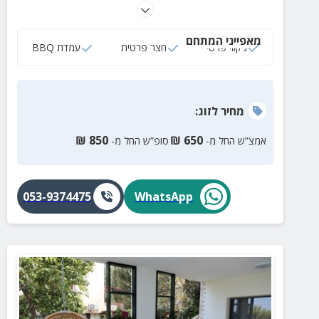
במקום תוכלו ליהנות מבריכה מחוממת משותפת למתחם
בכל עונות השנה וקרבה לשלל אטרקציות ומסלולי טיול
מאפייני המתחם
שווים.
ג‘קוזי פרטי
חצר פרטית
עמדת BBQ
מחיר
לזוג
:
₪
850
₪
650
אמצ”ש החל מ-
סופ”ש החל מ-
053-9374475
WhatsApp