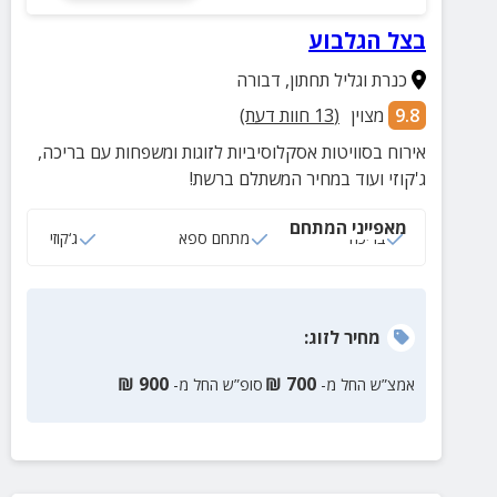
בצל הגלבוע
כנרת וגליל תחתון
,
דבורה
9.8
מצוין
(
13
חוות דעת)
אירוח בסוויטות אסקלוסיביות לזוגות ומשפחות עם בריכה,
ג'קוזי ועוד במחיר המשתלם ברשת!
מאפייני המתחם
בריכה
מתחם ספא
ג‘קוזי
מחיר
לזוג
:
₪
900
₪
700
אמצ”ש החל מ-
סופ”ש החל מ-