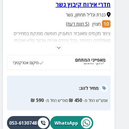
חדרי אירוח קיבוץ גשר
כנרת וגליל תחתון
,
גשר
10
מצוין
(
5
חוות דעת)
צימר מקסים ומאובזר המעניק חופשה מפנקת במחירים
משתלמים במיוחד. בכל יחידת אירוח אבזור מלא ואיכותי,
בחצר מדשאות מטופחות מגרשי ספורט ושפע אטרקציות
באזור.
מאפייני המתחם
נוף מהמם
מיקום אטרקטיבי
מחיר
לזוג
:
₪
590
₪
450
אמצ”ש החל מ-
סופ”ש החל מ-
053-6130748
WhatsApp