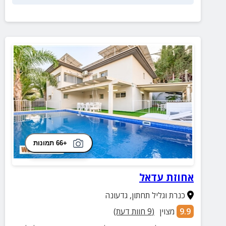
+66 תמונות
אחוזת עדאל
כנרת וגליל תחתון
,
גדעונה
9.9
מצוין
(
9
חוות דעת)