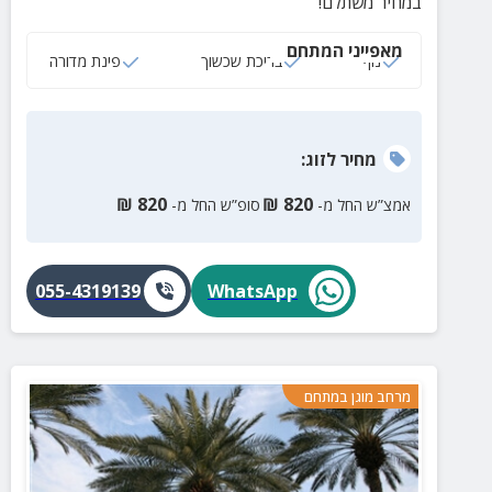
במחיר משתלם!
מאפייני המתחם
נוף
בריכת שכשוך
פינת מדורה
מחיר
לזוג
:
₪
820
₪
820
אמצ”ש החל מ-
סופ”ש החל מ-
055-4319139
WhatsApp
מרחב מוגן במתחם