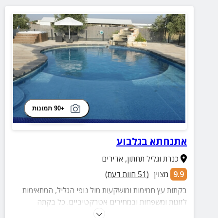
+90 תמונות
אתנחתא בגלבוע
כנרת וגליל תחתון
,
אדירים
9.9
מצוין
(
51
חוות דעת)
בקתות עץ חמימות ומושקעות מול נופי הגליל, המתאימות
לזוגות ומשפחות ובמחירים אטרקטיביים. כל בקתה
מאובזרת בקפידה ובחצר בריכה מרעננת וג'קוזי מפנק.