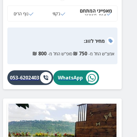
מאפייני המתחם
צימר אינטימי
ג‘קוזי
נוף הרים
מחיר
לזוג
:
₪
800
₪
750
אמצ”ש החל מ-
סופ”ש החל מ-
053-6202403
WhatsApp