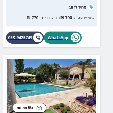
מחיר
לזוג
:
₪
770
₪
700
אמצ”ש החל מ-
סופ”ש החל מ-
053-9425749
WhatsApp
+58 תמונות