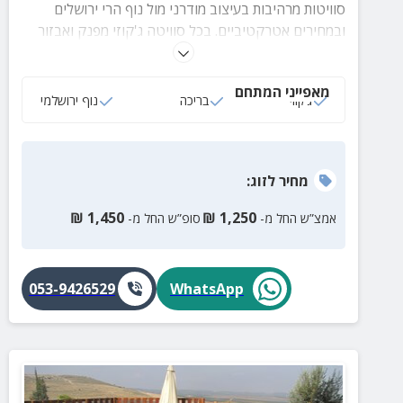
סוויטות מרהיבות בעיצוב מודרני מול נוף הרי ירושלים
ובמחירים אטרקטיביים. בכל סוויטה ג'קוזי מפנק ואבזור
מלא, בחצר תיהנו מבריכה באוויר הצלול ועוד שפע
פינוקים.
מאפייני המתחם
ג‘קוזי
בריכה
נוף ירושלמי
מחיר
לזוג
:
₪
1,450
₪
1,250
אמצ”ש החל מ-
סופ”ש החל מ-
053-9426529
WhatsApp