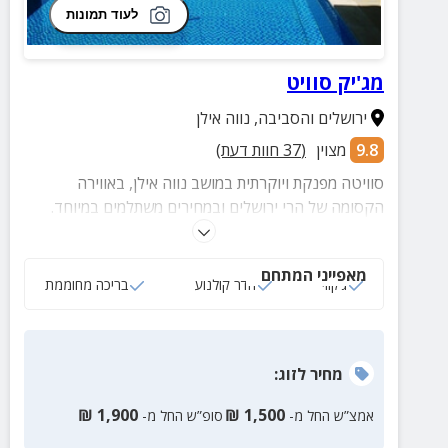
לעוד תמונות
מג'יק סוויט
ירושלים והסביבה
,
נווה אילן
9.8
מצוין
(
37
חוות דעת)
סוויטה מפנקת ויוקרתית במושב נווה אילן, באווירה
הקסומה של הרי ירושלים ובמחירים משתלמים במיוחד.
אירוח אידיאלי עבור חתן וכלה בליל כלולותיהם וגם סתם
כך, לפינוק זוגי יוקרתי ומפנק.
מאפייני המתחם
ג‘קוזי
חדר קולנוע
בריכה מחוממת
מחיר
לזוג
:
₪
1,900
₪
1,500
אמצ”ש החל מ-
סופ”ש החל מ-