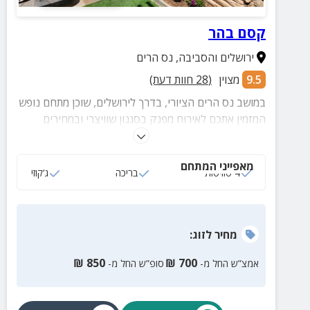
קסם בהר
ירושלים והסביבה
,
נס הרים
9.5
מצוין
(
28
חוות דעת)
במושב נס הרים הציורי, בדרך לירושלים, שוכן מתחם נופש
המזמין אתכם לאירוח מפנק בסגנון שוויצרי ובמחירים
אטרקטיביים. במקום 3 סוויטות מאובזרות ואווירה
פסטורלית מכל עבר.
מאפייני המתחם
4 סוויטות
בריכה
ג‘קוזי
מחיר
לזוג
:
₪
850
₪
700
אמצ”ש החל מ-
סופ”ש החל מ-