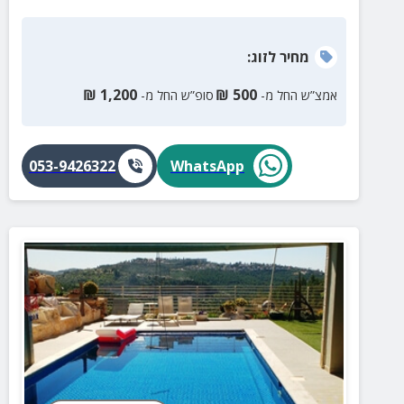
מחיר
לזוג
:
₪
1,200
₪
500
אמצ”ש החל מ-
סופ”ש החל מ-
053-9426322
WhatsApp