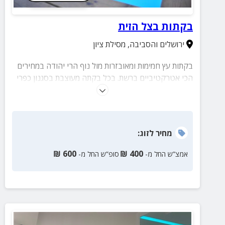
בקתות בצל הזית
ירושלים והסביבה
,
מסילת ציון
בקתות עץ חמימות ומאובזרות מול נוף הרי יהודה במחירים
הכי אטרקטיביים ברשת. בכל בקתה מעוצבת בסגנון כפרי
ומיועדת למשפחות, זוגות ולציבור הדתי.
מחיר
לזוג
:
₪
600
₪
400
אמצ”ש החל מ-
סופ”ש החל מ-