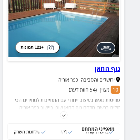
+121 תמונות
נוף החאן
ירושלים והסביבה
,
כפר אוריה
10
מצוין
(
54
חוות דעת)
סוויטות נופש בעיצוב ייחודי עם התחייבות למחירים הכי
זולים ברשת. מתחם נוף החאן שוכן ביישוב כפר אוריה
השקט שבשפלה ומציע גם חצר מטופחת עם בריכה מול
נוף מרהיב.
מאפייני המתחם
בריכה מקורה
ג‘קוזי
שולחנות משחק