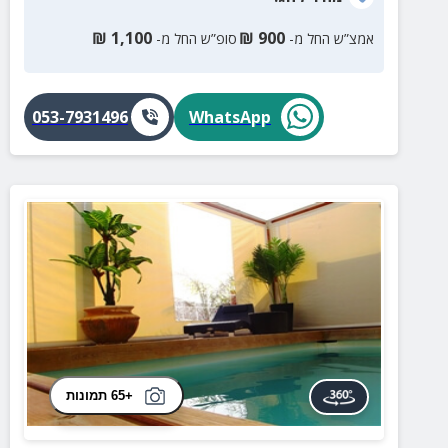
₪
1,100
₪
900
אמצ”ש החל מ-
סופ”ש החל מ-
053-7931496
WhatsApp
+65 תמונות