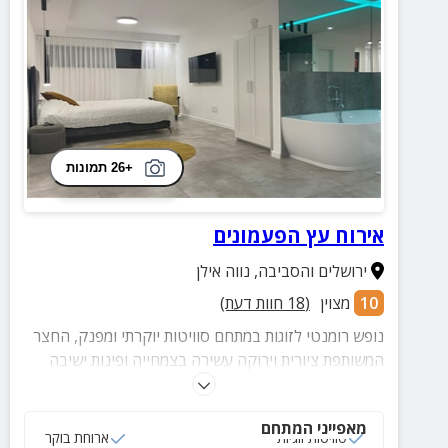
+26 תמונות
אירוח עץ הפעמונים
ירושלים והסביבה
,
נווה אילן
10
מצוין
(
18
חוות דעת)
נופש רומנטי לזוגות במתחם סוויטות יוקרתי ומפנק, החצר
המשותפת ציורית וירוקה עשירה בצמחייה ופינות ישיבה
נעימות. אורחינו יוכלו להזמין מגוון שירותים - עיסויים
מקצועיים, ארוחות טעימות ועוד
מאפייני המתחם
סוויטות זוגיות
ארוחת בוקר