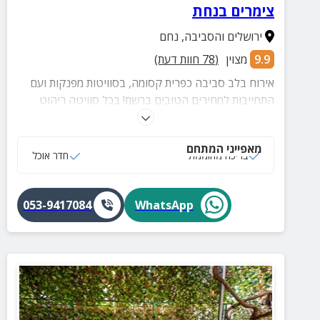
צימרים בנחת
ירושלים והסביבה
,
נחם
9.9
מצוין
(
78
חוות דעת)
אירוח בלב סביבה כפרית קסומה, בסוויטות מפנקות ועם
התחייבות למחירים הטובים ברשת! בכל סוויטה ריהוט
ואבזור איכותי, לצד חצר מטופחת עם בריכה מחוממת
לרחצה בכל ימות השנה.
מאפייני המתחם
בריכה מחוממת
חדר אוכל
053-9417084
WhatsApp