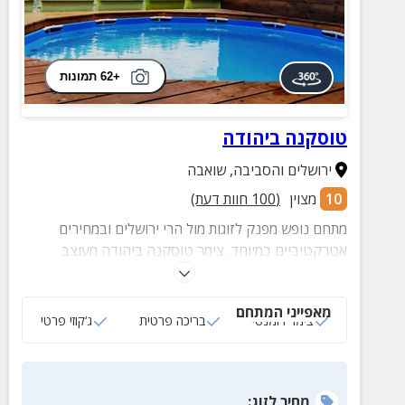
+62 תמונות
טוסקנה ביהודה
ירושלים והסביבה
,
שואבה
10
מצוין
(
100
חוות דעת)
מתחם נופש מפנק לזוגות מול הרי ירושלים ובמחירים
אטרקטיביים במיוחד. צימר טוסקנה ביהודה מעוצב
בקפידה ומאובזר בג'קוזי זרמים, מכונת קפה ועוד שפע
פינוקים. בחצר תיהנו מבריכה צוננת ונוף עוצר נשימה.
מאפייני המתחם
צימר רומנטי
בריכה פרטית
ג‘קוזי פרטי
מחיר
לזוג
: