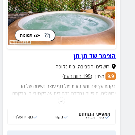
+72 תמונות
הצימר של תן תן
ירושלים והסביבה
,
בית נקופה
9.9
מצוין
(
195
חוות דעת)
בקתת עץ יפה ומאובזרת מול נוף עוצר נשימה של הרי
ירושלים, חופשה נהדרת במחירים אטרקטיביים. בבקתה
רהיטים וחפצי נוי ברוח המקום לצד חצר מטופחת עם
ג'קוזי וריהוט גן.
מאפייני המתחם
צימר מבודד
ג‘קוזי
נוף ירושלמי