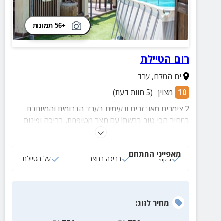
+56 תמונות
רום הטיילת
ים המלח
,
ערד
10
מצוין
(
5
חוות דעת)
2 צימרים מאובזרים ונעימים בערד הדרומית והמיוחדת
במחיר הכי טוב ברשת! עם חצר מטופחת, בריכה ופינות
ישיבה באווירה מדברית. בערד ובסביבה המון אטרקציות
ופעילויות להעשרת החוויה.
מאפייני המתחם
ג‘קוזי
בריכה בחצר
על הטיילת
מחיר
לזוג
: