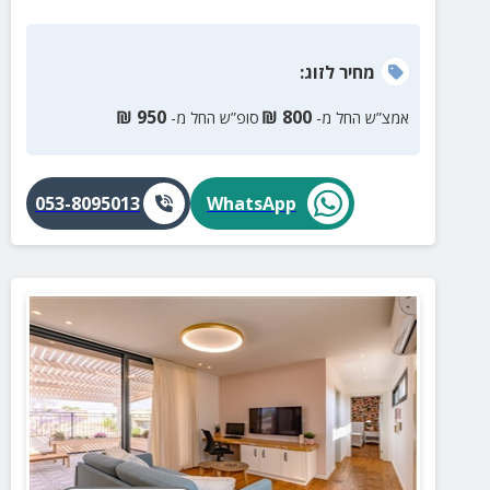
עמוק למדבר. נבנתה בעבודת יד מתוך אהבה, עם תשומת
לב לכל פרט ואווירה חמימה שמרגישים בכל פינה. כאן
תקבלו אירוח אותנטי, איכותי ונעים – שמציע תמורה מצוינת
מחיר
לזוג
:
למחיר, בלי להתפשר על חוויה.
₪
950
₪
800
אמצ”ש החל מ-
סופ”ש החל מ-
053-8095013
WhatsApp