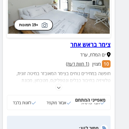
+19 תמונות
צימר בראש אחר
ים המלח
,
ערד
10
מצוין
(
1
חוות דעת)
חופשה במחירים נוחים בצימר המאובזר במיטה זוגית,
טלוויזיה בחיבור כבלים ונטפליקס, מטבחון, מכונת
אספרסו, חדר רחצה עם אמבטיה, מגבות ותחליבים וחצר
פרטית עם פינות ישיבה וצמחייה ירוקה.
מאפייני המתחם
חצר פרטית
אבזור מוקפד
לזוגות בלבד
מחיר
לזוג
: