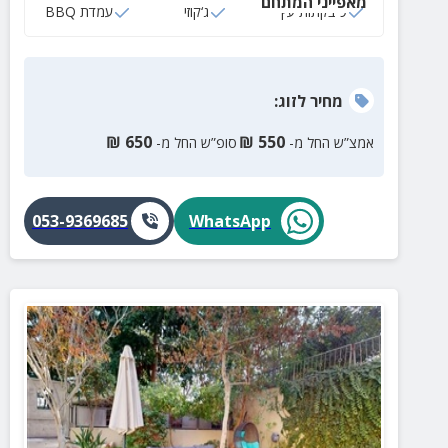
מאפייני המתחם
9 בקתות עץ
ג‘קוזי
עמדת BBQ
מחיר
לזוג
:
₪
650
₪
550
אמצ”ש החל מ-
סופ”ש החל מ-
053-9369685
WhatsApp