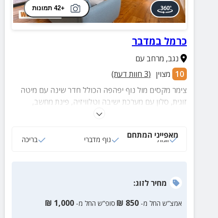
+42 תמונות
כרמל במדבר
נגב
,
מרחב עם
10
מצוין
(
3
חוות דעת)
צימר מקסים מול נוף יפהפה הכולל חדר שינה עם מיטה
זוגית, סלון עם מערכת ישיבה וטלוויזיה, פינת מחשב,
מטבח מצויד ומתחם חיצוני בו מרפסת עם פינת ישיבה
תחת פרגולה וחצר עם עמדת מנגל, בריכה מקורה
מאפייני המתחם
המחוממת בחורף ועוד.
זוגות
נוף מדברי
בריכה
מחיר
לזוג
:
₪
1,000
₪
850
אמצ”ש החל מ-
סופ”ש החל מ-