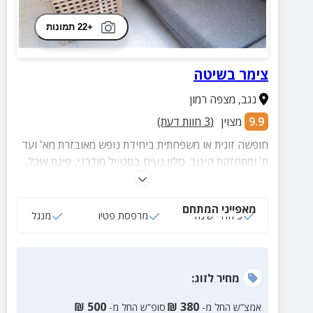
+22 תמונות
צימר בשיטה
נגב
,
מצפה רמון
9.9
מצוין
(
3
חוות דעת)
חופשה זוגית או משפחתית ביחידת נופש מאובזרת מא' ועד
ת' ומתחזקת היטב. סלון נעים בסטייל מודרני, פינת אוכל,
מטבחון, 3 חדרי שינה, מרפסת פטיו פרטית ומתקן גריל.
מאפייני המתחם
3 חדרי שינה
מרפסת פטיו
מנגל
מחיר
לזוג
:
₪
500
₪
380
אמצ”ש החל מ-
סופ”ש החל מ-