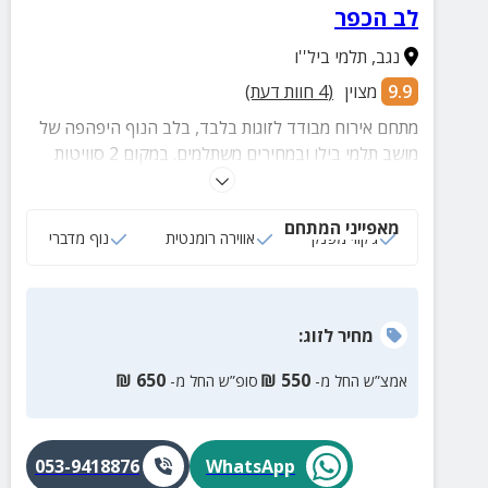
לב הכפר
נגב
,
תלמי ביל''ו
9.9
מצוין
(
4
חוות דעת)
מתחם אירוח מבודד לזוגות בלבד, בלב הנוף היפהפה של
מושב תלמי בילו ובמחירים משתלמים. במקום 2 סוויטות
מאובזרות עם ג'קוזי, מסך פלזמה ופינוקים מתוקים, לזוגות
הרוצים ליהנות מרומנטיקה ופרטיות מושלמות.
מאפייני המתחם
ג‘קוזי מפנק
אווירה רומנטית
נוף מדברי
מחיר
לזוג
:
₪
650
₪
550
אמצ”ש החל מ-
סופ”ש החל מ-
053-9418876
WhatsApp