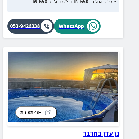
₪
650
₪
550
אמצ”ש החל מ-
סופ”ש החל מ-
053-9426338
WhatsApp
+48 תמונות
גן עדן במדבר