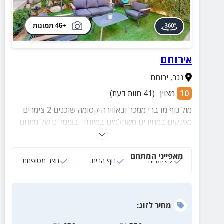
+46 תמונות
אירוחם
נגב
,
ירוחם
10
מצוין
(
41
חוות דעת)
מול נוף מדברי ממכר ובאווירה קסומה שוכנים 2 צימרים
מפנקים במחירים משתלמים במיוחד. בצימרים של מתחם
הנופש אירוחם ריהוט ואבזור איכותי, חצר מטופחת וחווית
אירוח מפנקת.
מאפייני המתחם
2 צימרים
נוף הרים
חצר מטופחת
מחיר
לזוג
: