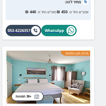
מחיר
לזוג
:
₪
440
₪
450
אמצ”ש החל מ-
סופ”ש החל מ-
053-6226357
WhatsApp
מרחב מוגן במתחם
+38 תמונות