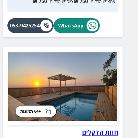
₪
750
₪
750
אמצ”ש החל מ-
סופ”ש החל מ-
053-9425254
WhatsApp
+64 תמונות
חוות הדקלים