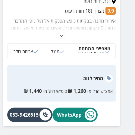
נגב
,
חוות נאות
9.9
מצוין
(
18
חוות דעת)
אירוח מהנה בבקתות נופש מפנקות אל מול נופי המדבר.
בחווה 5 בקתות מאפשרות לנופשינו פרטיות מלאה, נוחות
ושקט מרבי. תוכלו להינות גם ממתחם חוץ גדול, גבינות
עזים משובחות, בריכה טבעית ועוד.
מאפייני המתחם
5 צימרים במדבר
מנגל
ארוחת בוקר
מחיר
לזוג
:
₪
1,440
₪
1,260
אמצ”ש החל מ-
סופ”ש החל מ-
053-9426515
WhatsApp