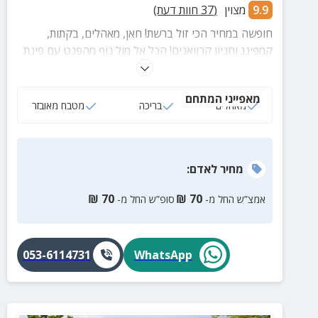
9.9
מצוין
(
37
חוות דעת)
חופשה במחיר הכי זול ברשת! חאן, מאהלים, בקתות,
קמפינג וחניון קרוואנים! הכל אל מול נוף מהפנט עם פינת
חי וליטוף, בריכת קטנטנים, עמדות מנגל, איזורי פוייקה,
מגרשי משחקים לכל הגילאים ועוד פינוקים!
מאפייני המתחם
מאהלים
בריכה
מטבח מאובזר
מחיר
לאדם
:
₪
70
₪
70
אמצ”ש החל מ-
סופ”ש החל מ-
053-6114731
WhatsApp