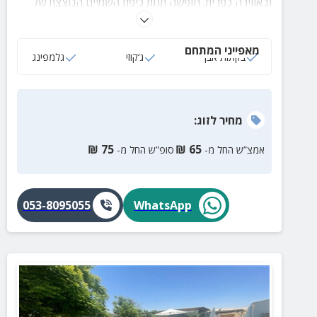
ובאווירה כפרית. חופשה תחת כיפת השמיים הנוצצת של
מצפה רמון שתקנה לכם שקט ושלווה!
מאפייני המתחם
בקתות אבן
ג‘קוזי
גלמפינג
מחיר
לזוג
:
₪
75
₪
65
אמצ”ש החל מ-
סופ”ש החל מ-
053-8095055
WhatsApp