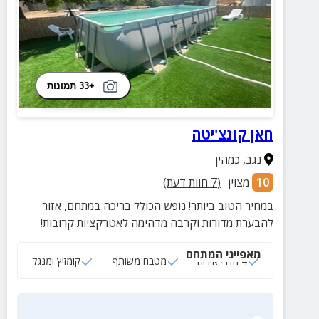
+33 תמונות
חאן קונצ'יטה
נגב
,
כמהין
10
מצוין
(
7
חוות דעת)
במחיר הטוב ביותר! נופש הכולל בריכה במתחם, אזור
להבערת מדורות וקרבה מדהימה לאטרקציות קרובות!
מאפייני המתחם
4 חדרי אירוח
מטבח משותף
קומזיץ ומנגל