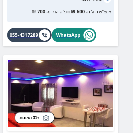
₪
700
₪
600
אמצ”ש החל מ-
סופ”ש החל מ-
055-4317289
WhatsApp
+31 תמונות