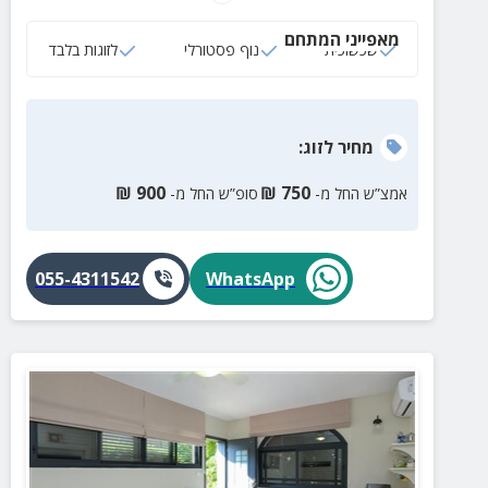
מאפייני המתחם
שכשוכית
נוף פסטורלי
לזוגות בלבד
מחיר
לזוג
:
₪
900
₪
750
אמצ”ש החל מ-
סופ”ש החל מ-
055-4311542
WhatsApp