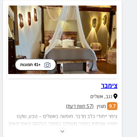
+41 תמונות
צימבר
נגב
,
אשלים
9.7
מצוין
(
57
חוות דעת)
צימר ייחודי בלב מדבר. חופשה באשלים – טבע, שקט
וחוויה אמיתית במחיר משתלם במיוחד הבקתה האפריקאית
היא הרבה מעבר למקום לינה – היא חוויה של רוגע וחיבור