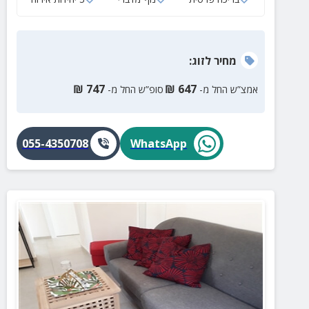
מחיר
לזוג
:
₪
747
₪
647
אמצ”ש החל מ-
סופ”ש החל מ-
055-4350708
WhatsApp