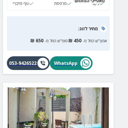
מאפייני המתחם
ג‘קוזי
מרפסת
נוף מדברי
מחיר
לזוג
:
₪
650
₪
450
אמצ”ש החל מ-
סופ”ש החל מ-
053-9426522
WhatsApp