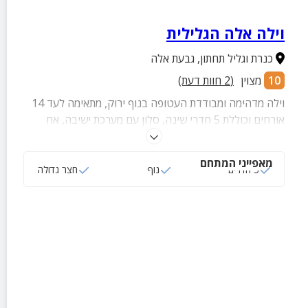
וילה אלה הגלילית
כנרת וגליל תחתון
,
גבעת אלה
10
מצוין
(
2
חוות דעת)
וילה מדהימה ומבודדת העטופה בנוף ירוק, מתאימה לעד 14
אורחים וכוללת 5 חדרי שינה, סלון עם מערכת ישיבה, אח
וטלוויזיה, 2 חדרי רחצה, 3 חדרי שירותים, מטבח מצויד,
מרפסת עם פית ישיבה וחצר מטופחת ורחבת ידיים עם
מאפייני המתחם
מדשאה, פינות מנגל, פינות ישיבה ועוד
5 חדרים
נוף
חצר גדולה