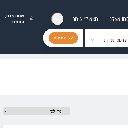
שלום
אורח
,
מו אצלנו
מצא לי צימר
התחבר
חיפוש
לדים
0
תינוקות