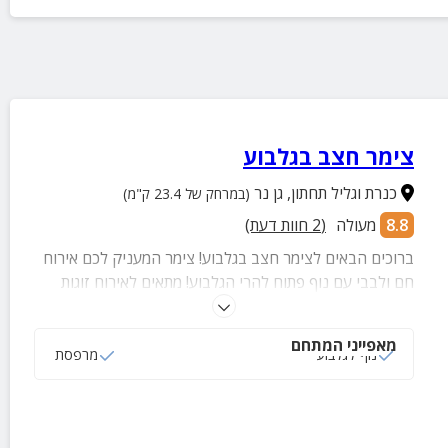
צימר חצב בגלבוע
כנרת וגליל תחתון
,
גן נר
(במרחק של 23.4 ק"מ)
8.8
מעולה
(
2
חוות דעת)
ברוכים הבאים לצימר חצב בגלבוע! צימר המעניק לכם אירוח
חם ולבבי עם נוף פתוח להרי הגלבוע! מתאים לאירוח זוגות
ומשפחות עד 5 נפשות וכולל סלון, חדר שינה זוגי, מטבחון
מאובזר, מרפסת נוף ועוד.
מאפייני המתחם
נוף לגלבוע
מרפסת