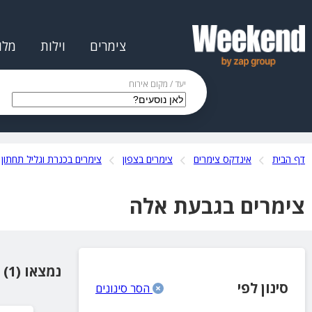
צימרים
וילות
מלו
יעד / מקום אירוח
דף הבית
אינדקס צימרים
צימרים בצפון
צימרים בכנרת וגליל תחתון
צימרים בגבעת אלה
נמצאו (1) מקומות אירוח
סינון לפי
הסר סינונים