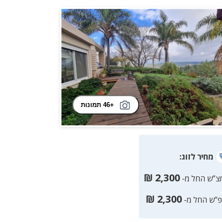
+46 תמונות
מחיר
לזוג
:
₪
2,300
צ”ש החל מ-
₪
2,300
פ”ש החל מ-