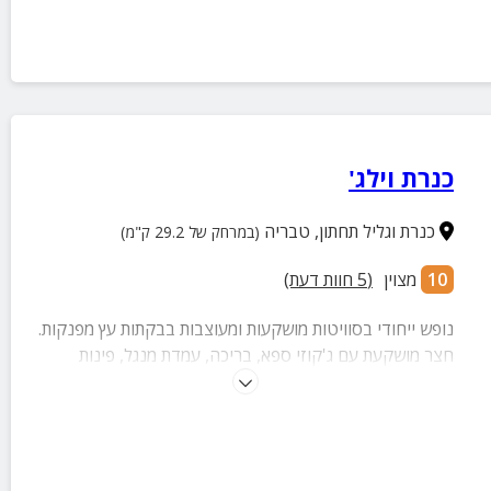
כנרת וילג'
כנרת וגליל תחתון
,
טבריה
(במרחק של 29.2 ק"מ)
10
מצוין
(
5
חוות דעת)
נופש ייחודי בסוויטות מושקעות ומעוצבות בבקתות עץ מפנקות.
חצר מושקעת עם ג'קוזי ספא, בריכה, עמדת מנגל, פינות
ישיבה, מיטות שיזוף, שולחנות משחק ועוד מגוון הפתעות!