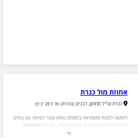
אחוזת מול כנרת
כנרת וגליל תחתון
,
לבנים
(במרחק של 28.5 ק"מ)
חופשה לזוגות ומשפחות במתחם נופש עוצר נשימה עם נופים
מטורפים לחופי הכנרת, בריכה גדולה, מגודרת ומחוממת,
מתחם ספא עם ג'קוזי וסאונה יבשה, חצר מושקעת ומטופחת