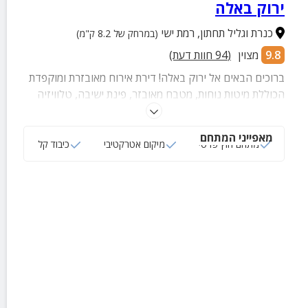
ירוק באלה
כנרת וגליל תחתון
,
רמת ישי
(במרחק של 8.2 ק"מ)
9.8
מצוין
(
94
חוות דעת)
ברוכים הבאים אל ירוק באלה! דירת אירוח מאובזרת ומוקפדת
הכוללת מיטות נוחות, מטבח מאובזר, פינת ישיבה, טלוויזיה
בחיבור כבלים ומתחם חוץ פרטי עם פינת ישיבה.
מאפייני המתחם
מתחם חוץ פרטי
מיקום אטרקטיבי
כיבוד קל