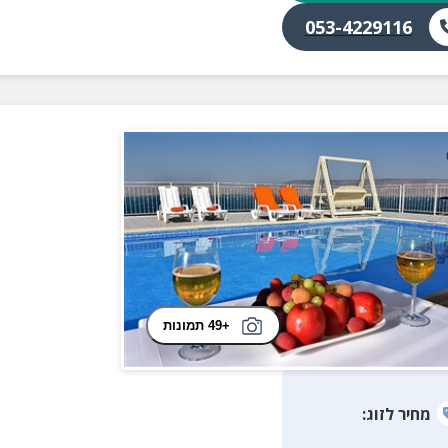
053-4229116
+49 תמונות
מחיר
לזוג
: