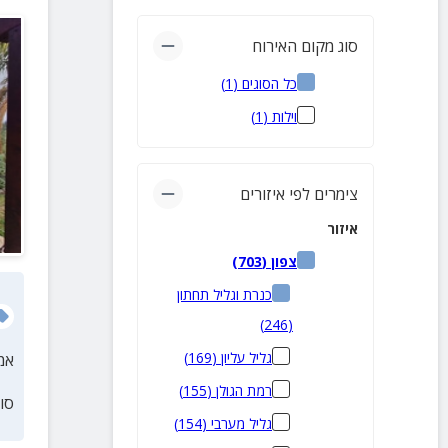
סוג מקום האירוח
כל הסוגים
(
1
)
וילות
(
1
)
צימרים לפי איזורים
איזור
צפון
(
703
)
כנרת וגליל תחתון
)
246
(
גליל עליון
(
169
)
אמ
רמת הגולן
(
155
)
סו
גליל מערבי
(
154
)