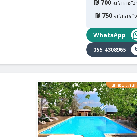
₪
700
צ”ש החל מ-
₪
750
פ”ש החל מ-
WhatsApp
055-4308965
ב מוגן במתחם