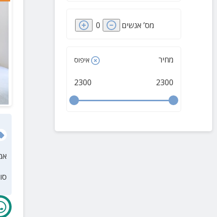
גן נר
(
2
)
מס’ אנשים
0
האון
(
2
)
הזורעים
(
2
)
מחיר
איפוס
כפר חיטים
(
2
)
מושבה כנרת
(
2
)
2300
2300
אומן
(
2
)
דבורה
(
2
)
רחוב
(
2
)
שרונה
(
2
)
אמ
ניר יפה
(
2
)
נורית
(
2
)
סו
שדה אילן
(
2
)
תל תאומים
(
2
)